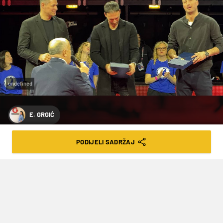
undefined
E. GRGIĆ
I. MUŠLEK
PODIJELI SADRŽAJ
FOTO PONOS, SUZE I DOMOLJUBLJE:
PREKO 15 TISUĆA NAVIJAČA I PREKO
100 OSVAJAČA HRVATSKIH MEDALJA
NA JEDNOM MJESTU