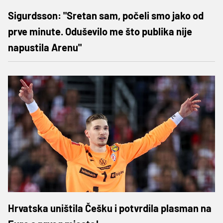
Sigurdsson: "Sretan sam, počeli smo jako od
prve minute. Oduševilo me što publika nije
napustila Arenu"
Hrvatska uništila Češku i potvrdila plasman na