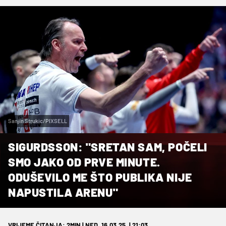
Sanjin Strukic/PIXSELL
SIGURDSSON: "SRETAN SAM, POČELI
SMO JAKO OD PRVE MINUTE.
ODUŠEVILO ME ŠTO PUBLIKA NIJE
NAPUSTILA ARENU"
VRIJEME ČITANJA: 2MIN | NED. 16.03.25. | 21:03