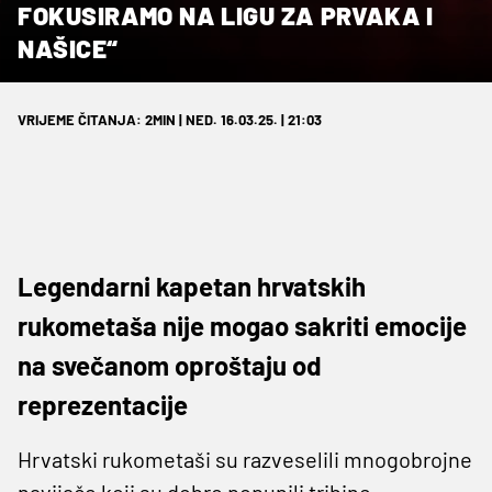
FOKUSIRAMO NA LIGU ZA PRVAKA I
NAŠICE“
VRIJEME ČITANJA: 2MIN | NED. 16.03.25. | 21:03
Legendarni kapetan hrvatskih
rukometaša nije mogao sakriti emocije
na svečanom oproštaju od
reprezentacije
Hrvatski rukometaši su razveselili mnogobrojne
navijače koji su dobro popunili tribine