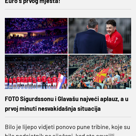
Euro s prvog mjesta!
FOTO Sigurdssonu i Glavašu najveći aplauz, a u
prvoj minuti nesvakidašnja situacija
Bilo je lijepo vidjeti ponovo pune tribine, koje su
bile podsjetnik na siječanj, kad ste osvojili