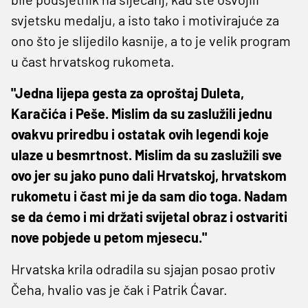
svjetsku medalju, a isto tako i motivirajuće za
ono što je slijedilo kasnije, a to je velik program
u čast hrvatskog rukometa.
"Jedna lijepa gesta za oproštaj Duleta,
Karačića i Peše. Mislim da su zaslužili jednu
ovakvu priredbu i ostatak ovih legendi koje
ulaze u besmrtnost. Mislim da su zaslužili sve
ovo jer su jako puno dali Hrvatskoj, hrvatskom
rukometu i čast mi je da sam dio toga. Nadam
se da ćemo i mi držati svijetal obraz i ostvariti
nove pobjede u petom mjesecu."
Hrvatska krila odradila su sjajan posao protiv
Čeha, hvalio vas je čak i Patrik Ćavar.