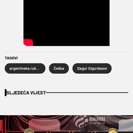
TAGOVI
argentinska rukometna reprezentacija
Češka
Dagur Sigurdsson
SLJEDEĆA VIJEST