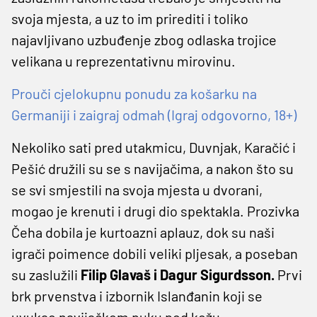
svoja mjesta, a uz to im prirediti i toliko
najavljivano uzbuđenje zbog odlaska trojice
velikana u reprezentativnu mirovinu.
Prouči cjelokupnu ponudu za košarku na
Germaniji i zaigraj odmah (Igraj odgovorno, 18+)
Nekoliko sati pred utakmicu, Duvnjak, Karačić i
Pešić družili su se s navijačima, a nakon što su
se svi smjestili na svoja mjesta u dvorani,
mogao je krenuti i drugi dio spektakla. Prozivka
Čeha dobila je kurtoazni aplauz, dok su naši
igrači poimence dobili veliki pljesak, a poseban
su zaslužili
Filip Glavaš i Dagur Sigurdsson.
Prvi
brk prvenstva i izbornik Islanđanin koji se
uvukao navijačkom puku pod kožu.