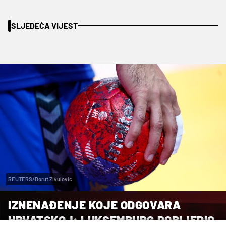
SLJEDEĆA VIJEST
REUTERS/Borut Zivulovic
IZNENAĐENJE KOJE ODGOVARA
HRVATSKOJ: LUKSEMBURG POBIJEDIO