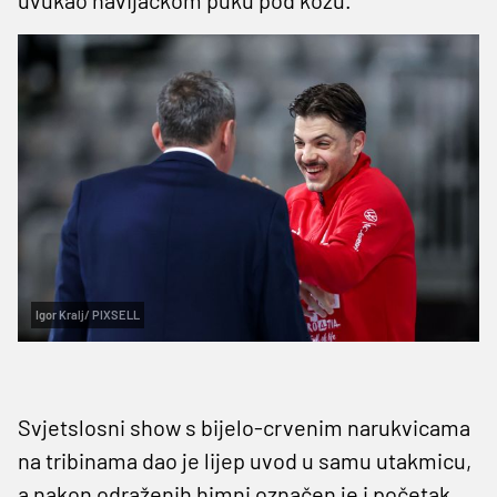
Igor Kralj/ PIXSELL
Svjetslosni show s bijelo-crvenim narukvicama
na tribinama dao je lijep uvod u samu utakmicu,
a nakon odraženih himni označen je i početak