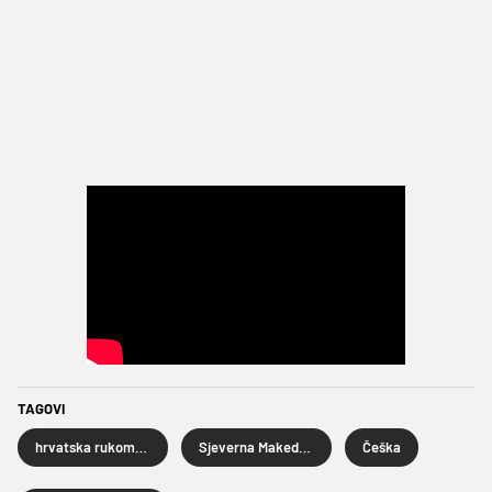
TAGOVI
hrvatska rukometna reprezentacija
Sjeverna Makedonija
Češka