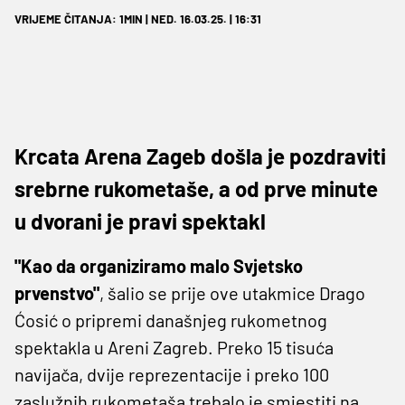
VRIJEME ČITANJA: 1MIN | NED. 16.03.25. | 16:31
Krcata Arena Zageb došla je pozdraviti
srebrne rukometaše, a od prve minute
u dvorani je pravi spektakl
"Kao da organiziramo malo Svjetsko
prvenstvo"
, šalio se prije ove utakmice Drago
Ćosić o pripremi današnjeg rukometnog
spektakla u Areni Zagreb. Preko 15 tisuća
navijača, dvije reprezentacije i preko 100
zaslužnih rukometaša trebalo je smjestiti na