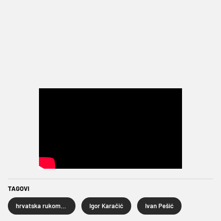
TAGOVI
hrvatska rukometna reprezentacija
Igor Karačić
Ivan Pešić