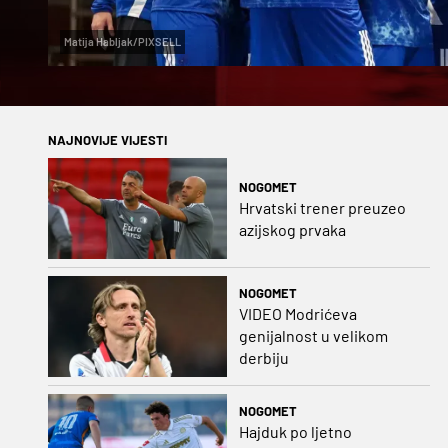
Matija Habljak/PIXSELL
NAJNOVIJE VIJESTI
NOGOMET
Hrvatski trener preuzeo
azijskog prvaka
NOGOMET
VIDEO Modrićeva
genijalnost u velikom
derbiju
NOGOMET
Hajduk po ljetno