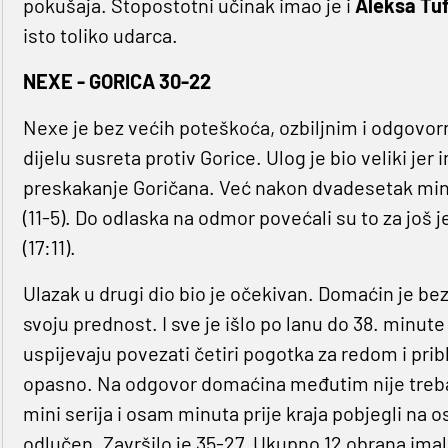
pokušaja. Stopostotni učinak imao je i
Aleksa Tu
isto toliko udarca.
NEXE - GORICA 30-22
Nexe je bez većih poteškoća, ozbiljnim i odgovor
dijelu susreta protiv Gorice. Ulog je bio veliki jer
preskakanje Goričana. Već nakon dvadesetak minu
(11-5). Do odlaska na odmor povećali su to za još je
(17:11).
Ulazak u drugi dio bio je očekivan. Domaćin je 
svoju prednost. I sve je išlo po lanu do 38. minute
uspijevaju povezati četiri pogotka za redom i pribli
opasno. Na odgovor domaćina međutim nije trebal
mini serija i osam minuta prije kraja pobjegli na os
odlučen. Završilo je 35-27. Ukupno 12 obrana imali