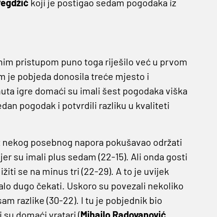
fegdžić
koji je postigao sedam pogodaka iz
nim pristupom puno toga riješilo već u prvom
 im je pobjeda donosila treće mjesto i
ta igre domaći su imali šest pogodaka viška
dan pogodak i potvrdili razliku u kvaliteti
bez nekog posebnog napora pokušavao održati
 jer su imali plus sedam (22-15). Ali onda gosti
žiti se na minus tri (22-29). A to je uvijek
o dugo čekati. Uskoro su povezali nekoliko
am razlike (30-22). I tu je pobjednik bio
 su domaći vratari (
Mihailo Radovanović