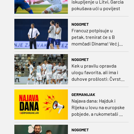
iskupljenje u Litvi, Garcia
pokušava ući u povijest
NOGOMET
Francuz potpisuje u
petak, trenirat će s B
momčadi Dinama! Već je
dobio i nadimak
NOGOMET
Kek u pravilu opravda
ulogu favorita, ali ima i
duhove prošlosti: Čvrsta
Rijeka može na Rujevici
napraviti velik posao
GERMANIJAK
Najava dana: Hajduk i
Rijeka u lovu na europske
pobjede, a rukometaši na
polufinale Eura
NOGOMET