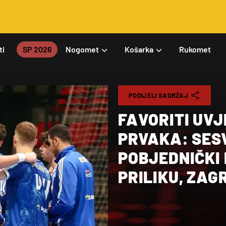
ti
SP 2026
Nogomet
Košarka
Rukomet
PODIJELI SADRŽAJ
FAVORITI UVJE
PRVAKA: SES
POBJEDNIČKI 
PRILIKU, ZA