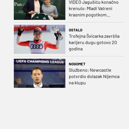
VIDEO Jagušiću konačno
krenulo: Mladi Vatreni
krasnim pogotkom
potvrdio sjajnu formu
OSTALO
Trofejna Švicarka završila
karijeru dugu gotovo 20
godina
NOGOMET
Službeno: Newcastle
potvrdio dolazak Nijemca
na klupu