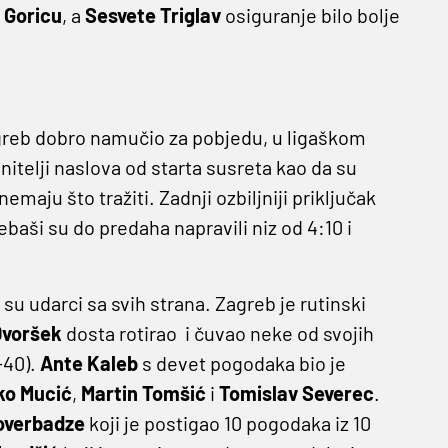
o
Goricu
, a
Sesvete Triglav
osiguranje bilo bolje
agreb dobro namučio za pobjedu, u ligaškom
itelji naslova od starta susreta kao da su
maju što tražiti. Zadnji ozbiljniji priključak
ebaši su do predaha napravili niz od 4:10 i
 su udarci sa svih strana. Zagreb je rutinski
Dvoršek
dosta rotirao i čuvao neke od svojih
-40).
Ante Kaleb
s devet pogodaka bio je
ko Mucić
,
Martin Tomšić
i
Tomislav Severec
.
overbadze
koji je postigao 10 pogodaka iz 10