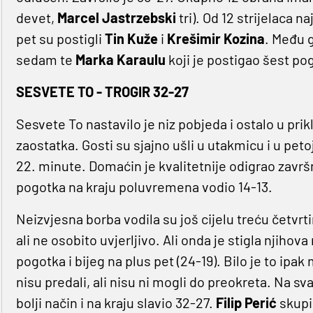
devet,
Marcel Jastrzebski
tri). Od 12 strijelaca na
pet su postigli
Tin Kuže
i
Krešimir Kozina
. Među g
sedam te
Marka Karaulu
koji je postigao šest po
SESVETE TO - TROGIR 32-27
Sesvete To nastavilo je niz pobjeda i ostalo u p
zaostatka. Gosti su sjajno ušli u utakmicu i u petoj
22. minute. Domaćin je kvalitetnije odigrao završn
pogotka na kraju poluvremena vodio 14-13.
Neizvjesna borba vodila su još cijelu treću četvrt
ali ne osobito uvjerljivo. Ali onda je stigla njihova
pogotka i bijeg na plus pet (24-19). Bilo je to ipa
nisu predali, ali nisu ni mogli do preokreta. Na sva
bolji način i na kraju slavio 32-27.
Filip Perić
skupio