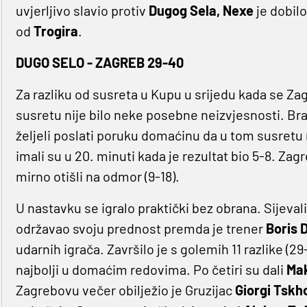
uvjerljivo slavio protiv
Dugog Sela, Nexe
je dobil
od
Trogira
.
DUGO SELO - ZAGREB 29-40
Za razliku od susreta u Kupu u srijedu kada se Z
susretu nije bilo neke posebne neizvjesnosti. Bran
željeli poslati poruku domaćinu da u tom susretu ne
imali su u 20. minuti kada je rezultat bio 5-8. Zagr
mirno otišli na odmor (9-18).
U nastavku se igralo praktički bez obrana. Sijevali
održavao svoju prednost premda je trener
Boris 
udarnih igrača. Završilo je s golemih 11 razlike (29
najbolji u domaćim redovima. Po četiri su dali
Ma
Zagrebovu večer obilježio je Gruzijac
Giorgi Tskh