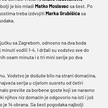
jbolji je bio mladi
Matko Moslavac
sa šest. Po
ostima treba izdvojiti
Marka Grubišića
sa
godaka.
riključku sa Zagrebom, odnosno na dva boda
 minuti vodili 1-4. I držali su vodstvo sve do
ih osam minuta i s tri mini serije po dva
inu. Vodstvo je doduše bilo na strani domaćina,
 najveća serija u cijelom susretu od četiri
k malo previše za borbene goste koji se naravno
ki njihov niz domaćin je odgovorio na isti i još
 je 14 obrana. Sa šest pogodaka najbolji