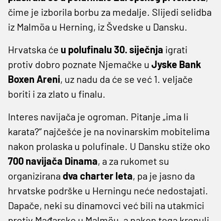
čime je izborila borbu za medalje. Slijedi selidba
iz Malmöa u Herning, iz Švedske u Dansku.
Hrvatska će
u polufinalu 30. siječnja
igrati
protiv dobro poznate Njemačke u
Jyske Bank
Boxen Areni
, uz nadu da će se već 1. veljače
boriti i za zlato u finalu.
Interes navijača je ogroman. Pitanje „ima li
karata?“ najčešće je na novinarskim mobitelima
nakon prolaska u polufinale. U Dansku stiže oko
700 navijača Dinama
, a za rukomet su
organizirana
dva charter leta
, pa je jasno da
hrvatske podrške u Herningu neće nedostajati.
Dapače, neki su dinamovci već bili na utakmici
protiv Mađarske u Malmöu, a nakon toga krenuli