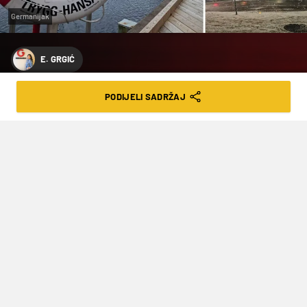
Germanijak
E. GRGIĆ
VIDEO NA SIVOM NEBU IZNAD
PODIJELI SADRŽAJ
MALMÖA: STROGA PRAVILA,
SJEVERNJAČKA LJEPOTA I
SKANDINAVSKA HLADNOĆA
VRIJEME ČITANJA: 2MIN | ČET. 29.01.26. | 10:46
Skandinavija je posebna. Malmö je