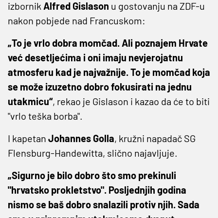
izbornik
Alfred Gislason
u gostovanju na ZDF-u
nakon pobjede nad Francuskom:
„To je vrlo dobra momčad. Ali poznajem Hrvate
već desetljećima i oni imaju nevjerojatnu
atmosferu kad je najvažnije. To je momčad koja
se može izuzetno dobro fokusirati na jednu
utakmicu“
, rekao je Gislason i kazao da će to biti
"vrlo teška borba".
I kapetan
Johannes Golla
, kružni napadač SG
Flensburg-Handewitta, slično najavljuje.
„Sigurno je bilo dobro što smo prekinuli
"hrvatsko prokletstvo". Posljednjih godina
nismo se baš dobro snalazili protiv njih. Sada