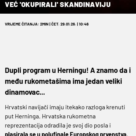
VEĆ 'OKUPIRALI' SKANDINAVIJU
VRIJEME ČITANJA: 2MIN | ČET. 29.01.26. | 10:46
Dupli program u Herningu! A znamo da i
među rukometašima ima jedan veliki
dinamovac...
Hrvatski navijači imaju itekako razloga krenuti
put Herninga. Hrvatska rukometna
reprezentacija odradila je svoj dio posla i
plasirala se u polufinale Europskog prvenstva
,