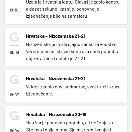
Uzela je Hrvatska loptu, Glavaš je zabio kontru,
a deset sekundi kasnije, ponovno je
19:10
izjednačenje bilo na semaforu.
Hrvatska – Nizozemska 21-21
Nizozemska je imala sjajnu šansu za vodstvo.
Versteijnen je istrčao kontru, a onda pogodio
19:09
obje vratnice i ostalo je 21-21.
Hrvatska – Nizozemska 21-21
Velde je zabio novi sedmerac, svoj treći i vraća
izjednačenje.
19:07
Hrvatska – Nizozemska 20-19
Raužan je ponovno pogodio, ali rješenja za
Steinsa i dalje nema. Sjajni srednji vanjski
19:04