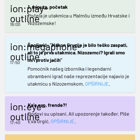
ion:play-
1. minuta, početak
outline
Počela je utakmica u Malmöu između Hrvatske i
Nizozemske!
18:00
ion:megaphone-
Špoljarić: "Nakon Gruzije je bilo teško zaspati,
ali to je prva utakmica. Nizozemci? Igrali smo
outline
mi i protiv jačih"
17:50
Pomoćnik našeg izbornika i legendarni
obrambeni igrač naše reprezentacije najavio je
utakmicu s Nizozemskom.
OPŠIRNIJE
.
ion:eye-
Ka'e ovo, frende?!
outline
Bodovi su upisani. Ali upozorenje također. Piše
Eva Grgić.
OPŠIRNIJE
.
17:40