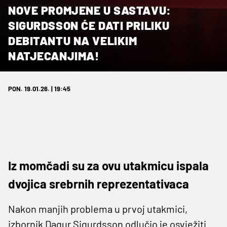
NOVE PROMJENE U SASTAVU:
SIGURDSSON ĆE DATI PRILIKU
DEBITANTU NA VELIKIM
NATJECANJIMA!
PON. 19.01.26. | 19:45
Iz momčadi su za ovu utakmicu ispala
dvojica srebrnih reprezentativaca
Nakon manjih problema u prvoj utakmici,
izbornik Dagur Sigurdsson odlučio je osvježiti