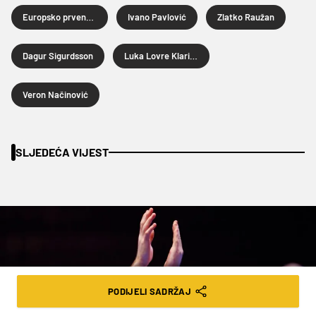
Europsko prvenstvo za rukometaše 2026.
Ivano Pavlović
Zlatko Raužan
Dagur Sigurdsson
Luka Lovre Klarica
Veron Načinović
SLJEDEĆA VIJEST
PODIJELI SADRŽAJ