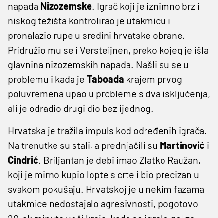
napada
Nizozemske
. Igrač koji je iznimno brz i
niskog težišta kontrolirao je utakmicu i
pronalazio rupe u sredini hrvatske obrane.
Pridružio mu se i Versteijnen, preko kojeg je išla
glavnina nizozemskih napada. Našli su se u
problemu i kada je
Taboada
krajem prvog
poluvremena upao u probleme s dva isključenja,
ali je odradio drugi dio bez ijednog.
Hrvatska je tražila impuls kod određenih igrača.
Na trenutke su stali, a prednjačili su
Martinović
i
Cindrić
. Briljantan je debi imao Zlatko Raužan,
koji je mirno kupio lopte s crte i bio precizan u
svakom pokušaju. Hrvatskoj je u nekim fazama
utakmice nedostajalo agresivnosti, pogotovo
20-ak minuta uoči kraja, kada se igralo gol za