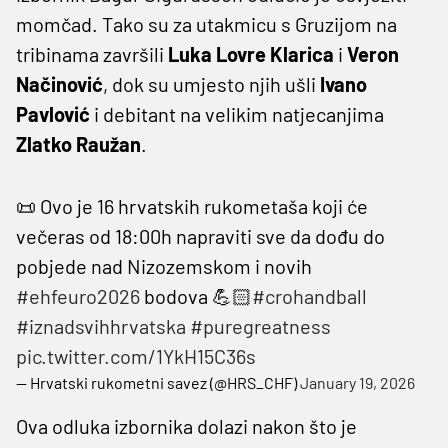
momčad. Tako su za utakmicu s Gruzijom na
tribinama završili
Luka Lovre Klarica
i
Veron
Načinović
, dok su umjesto njih ušli
Ivano
Pavlović
i debitant na velikim natjecanjima
Zlatko Raužan
.
📜 Ovo je 16 hrvatskih rukometaša koji će
večeras od 18:00h napraviti sve da dođu do
pobjede nad Nizozemskom i novih
#ehfeuro2026
bodova 💪🏻
#crohandball
#iznadsvihhrvatska
#puregreatness
pic.twitter.com/1YkH15C36s
— Hrvatski rukometni savez (@HRS_CHF)
January 19, 2026
Ova odluka izbornika dolazi nakon što je