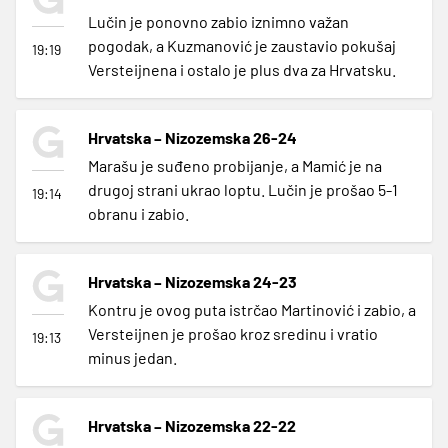
Lučin je ponovno zabio iznimno važan
pogodak, a Kuzmanović je zaustavio pokušaj
19:19
Versteijnena i ostalo je plus dva za Hrvatsku.
Hrvatska – Nizozemska 26-24
Marašu je suđeno probijanje, a Mamić je na
drugoj strani ukrao loptu. Lučin je prošao 5-1
19:14
obranu i zabio.
Hrvatska – Nizozemska 24-23
Kontru je ovog puta istrčao Martinović i zabio, a
Versteijnen je prošao kroz sredinu i vratio
19:13
minus jedan.
Hrvatska – Nizozemska 22-22