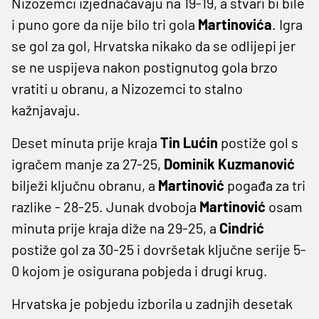
Nizozemci izjednačavaju na 19-19, a stvari bi bile
i puno gore da nije bilo tri gola
Martinovića
. Igra
se gol za gol, Hrvatska nikako da se odlijepi jer
se ne uspijeva nakon postignutog gola brzo
vratiti u obranu, a Nizozemci to stalno
kažnjavaju.
Deset minuta prije kraja
Tin Lućin
postiže gol s
igračem manje za 27-25,
Dominik Kuzmanović
bilježi ključnu obranu, a
Martinović
pogađa za tri
razlike - 28-25. Junak dvoboja
Martinović
osam
minuta prije kraja diže na 29-25, a
Cindrić
postiže gol za 30-25 i dovršetak ključne serije 5-
0 kojom je osigurana pobjeda i drugi krug.
Hrvatska je pobjedu izborila u zadnjih desetak