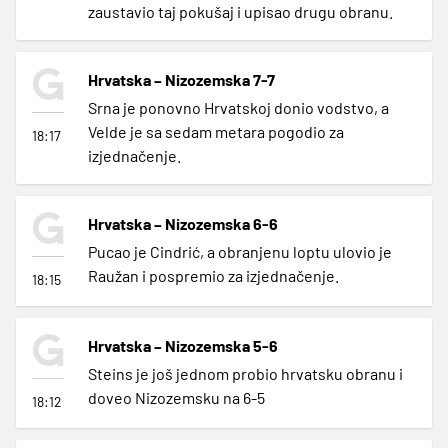
zaustavio taj pokušaj i upisao drugu obranu.
Hrvatska – Nizozemska 7-7
Srna je ponovno Hrvatskoj donio vodstvo, a
Velde je sa sedam metara pogodio za
18:17
izjednačenje.
Hrvatska – Nizozemska 6-6
Pucao je Cindrić, a obranjenu loptu ulovio je
Raužan i pospremio za izjednačenje.
18:15
Hrvatska – Nizozemska 5-6
Steins je još jednom probio hrvatsku obranu i
doveo Nizozemsku na 6-5
18:12