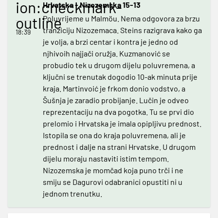
ion:checkmark-
Hrvatska - Nizozemska 15-13
outline
Poluvrijeme u Malmöu. Nema odgovora za brzu
tranziciju Nizozemaca. Steins razigrava kako ga
18:39
je volja, a brzi centar i kontra je jedno od
njhivoih najjači oružja. Kuzmanović se
probudio tek u drugom dijelu poluvremena, a
ključni se trenutak dogodio 10-ak minuta prije
kraja. Martinvoić je frkom donio vodstvo, a
Šušnja je zaradio probijanje. Lučin je odveo
reprezentaciju na dva pogotka. Tu se prvi dio
prelomio i Hrvatska je imala opipljivu prednost.
Istopila se ona do kraja poluvremena, ali je
prednost i dalje na strani Hrvatske. U drugom
dijelu moraju nastaviti istim tempom.
Nizozemska je momčad koja puno trči i ne
smiju se Dagurovi odabranici opustiti ni u
jednom trenutku.