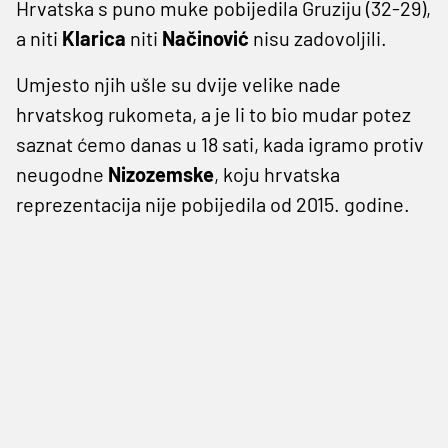
Hrvatska s puno muke pobijedila Gruziju (32-29),
a niti
Klarica
niti
Načinović
nisu zadovoljili.
Umjesto njih ušle su dvije velike nade
hrvatskog rukometa, a je li to bio mudar potez
saznat ćemo danas u 18 sati, kada igramo protiv
neugodne
Nizozemske
, koju hrvatska
reprezentacija nije pobijedila od 2015. godine.