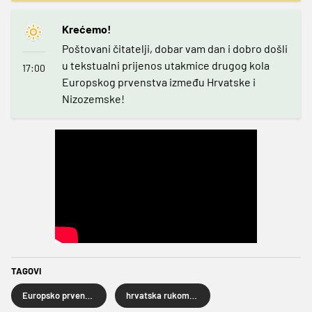
Krećemo!
Poštovani čitatelji, dobar vam dan i dobro došli
u tekstualni prijenos utakmice drugog kola
17:00
Europskog prvenstva između Hrvatske i
Nizozemske!
TAGOVI
Europsko prvenstvo za rukometaše 2026.
hrvatska rukometna reprezentacija