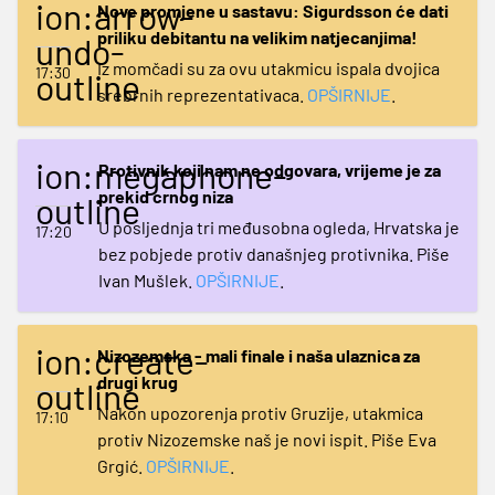
ion:arrow-
Nove promjene u sastavu: Sigurdsson će dati
priliku debitantu na velikim natjecanjima!
undo-
Iz momčadi su za ovu utakmicu ispala dvojica
17:30
outline
srebrnih reprezentativaca.
OPŠIRNIJE
.
ion:megaphone-
Protivnik koji nam ne odgovara, vrijeme je za
prekid crnog niza
outline
U posljednja tri međusobna ogleda, Hrvatska je
17:20
bez pobjede protiv današnjeg protivnika. Piše
Ivan Mušlek.
OPŠIRNIJE
.
ion:create-
Nizozemska - mali finale i naša ulaznica za
drugi krug
outline
Nakon upozorenja protiv Gruzije, utakmica
17:10
protiv Nizozemske naš je novi ispit. Piše Eva
Grgić.
OPŠIRNIJE
.