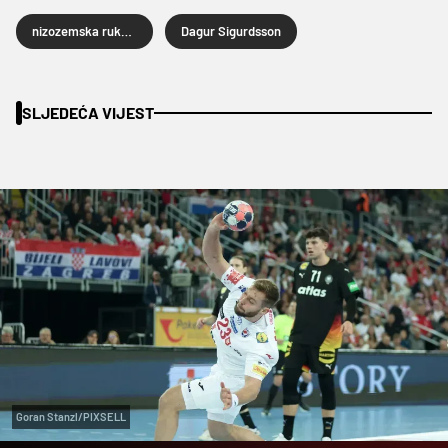
nizozemska rukometna reprezentacija
Dagur Sigurdsson
SLJEDEĆA VIJEST
Goran Stanzl/PIXSELL