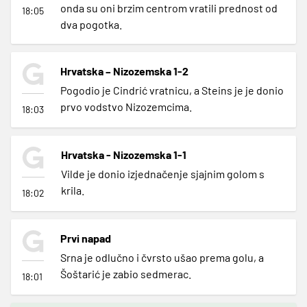
onda su oni brzim centrom vratili prednost od
18:05
dva pogotka.
Hrvatska – Nizozemska 1-2
Pogodio je Cindrić vratnicu, a Steins je je donio
prvo vodstvo Nizozemcima.
18:03
Hrvatska - Nizozemska 1-1
Vilde je donio izjednačenje sjajnim golom s
krila.
18:02
Prvi napad
Srna je odlučno i čvrsto ušao prema golu, a
Šoštarić je zabio sedmerac.
18:01