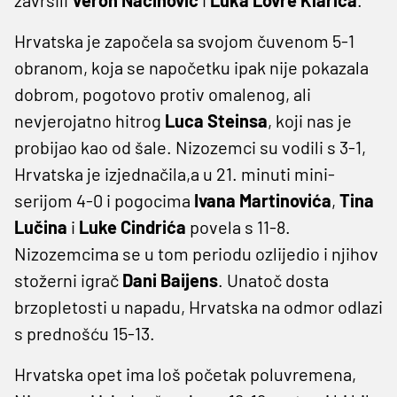
Hrvatska je započela sa svojom čuvenom 5-1
obranom, koja se napočetku ipak nije pokazala
dobrom, pogotovo protiv omalenog, ali
nevjerojatno hitrog
Luca Steinsa
, koji nas je
probijao kao od šale. Nizozemci su vodili s 3-1,
Hrvatska je izjednačila,a u 21. minuti mini-
serijom 4-0 i pogocima
Ivana Martinovića
,
Tina
Lučina
i
Luke Cindrića
povela s 11-8.
Nizozemcima se u tom periodu ozlijedio i njihov
stožerni igrač
Dani Baijens
. Unatoč dosta
brzopletosti u napadu, Hrvatska na odmor odlazi
s prednošću 15-13.
Hrvatska opet ima loš početak poluvremena,