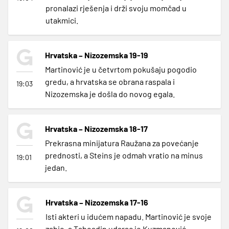
pronalazi rješenja i drži svoju momčad u
utakmici.
Hrvatska – Nizozemska 19-19
Martinović je u četvrtom pokušaju pogodio
gredu, a hrvatska se obrana raspala i
19:03
Nizozemska je došla do novog egala.
Hrvatska – Nizozemska 18-17
Prekrasna minijatura Raužana za povećanje
prednosti, a Steins je odmah vratio na minus
19:01
jedan.
Hrvatska – Nizozemska 17-16
Isti akteri u idućem napadu. Martinović je svoje
zabio, a Taboadin udarac je Kuzmanović