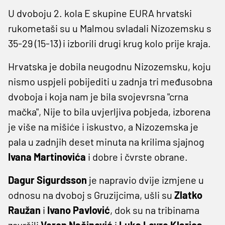
U dvoboju 2. kola E skupine EURA hrvatski
rukometaši su u Malmou svladali Nizozemsku s
35-29 (15-13) i izborili drugi krug kolo prije kraja.
Hrvatska je dobila neugodnu Nizozemsku, koju
nismo uspjeli pobijediti u zadnja tri međusobna
dvoboja i koja nam je bila svojevrsna "crna
mačka", Nije to bila uvjerljiva pobjeda, izborena
je više na mišiće i iskustvo, a Nizozemska je
pala u zadnjih deset minuta na krilima sjajnog
Ivana Martinovića
i dobre i čvrste obrane.
Dagur Sigurdsson
je napravio dvije izmjene u
odnosu na dvoboj s Gruzijcima, ušli su
Zlatko
Raužan
i
Ivano Pavlović
, dok su na tribinama
završili
Veron Načinović
i
Luka Lovre Klarica
.