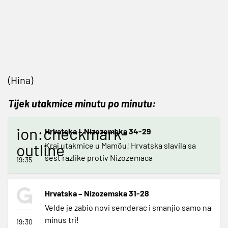
(Hina)
Tijek utakmice minutu po minutu:
ion:checkmark-
Hrvatska – Nizozemska 34-29
outline
Kraj utakmice u Mamöu! Hrvatska slavila sa
šest razlike protiv Nizozemaca
19:35
Hrvatska – Nizozemska 31-28
Velde je zabio novi semderac i smanjio samo na
minus tri!
19:30