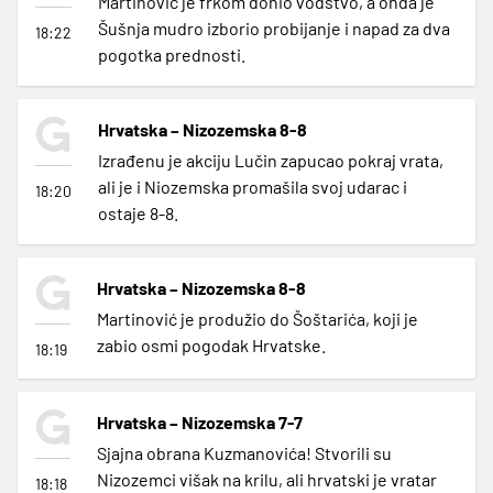
Martinović je frkom donio vodstvo, a onda je
Šušnja mudro izborio probijanje i napad za dva
18:22
pogotka prednosti.
Hrvatska – Nizozemska 8-8
Izrađenu je akciju Lučin zapucao pokraj vrata,
ali je i Niozemska promašila svoj udarac i
18:20
ostaje 8-8.
Hrvatska – Nizozemska 8-8
Martinović je produžio do Šoštarića, koji je
zabio osmi pogodak Hrvatske.
18:19
Hrvatska – Nizozemska 7-7
Sjajna obrana Kuzmanovića! Stvorili su
Nizozemci višak na krilu, ali hrvatski je vratar
18:18