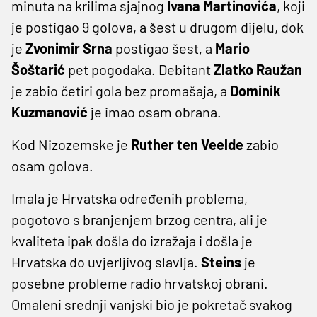
minuta na krilima sjajnog
Ivana Martinovića
, koji
je postigao 9 golova, a šest u drugom dijelu, dok
je
Zvonimir Srna
postigao šest, a
Mario
Šoštarić
pet pogodaka. Debitant
Zlatko Raužan
je zabio četiri gola bez promašaja, a
Dominik
Kuzmanović
je imao osam obrana.
Kod Nizozemske je
Ruther ten Veelde
zabio
osam golova.
Imala je Hrvatska određenih problema,
pogotovo s branjenjem brzog centra, ali je
kvaliteta ipak došla do izražaja i došla je
Hrvatska do uvjerljivog slavlja.
Steins
je
posebne probleme radio hrvatskoj obrani.
Omaleni srednji vanjski bio je pokretač svakog