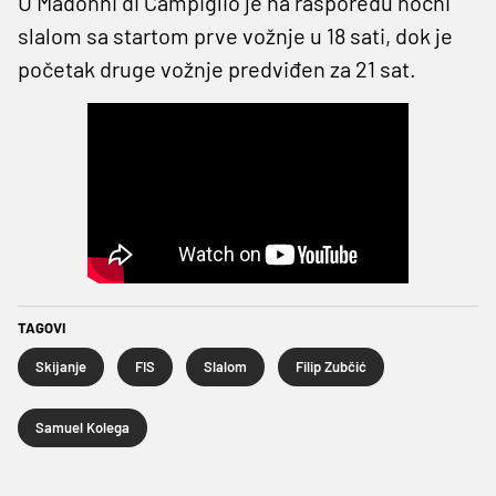
U Madonni di Campiglio je na rasporedu noćni
slalom sa startom prve vožnje u 18 sati, dok je
početak druge vožnje predviđen za 21 sat.
TAGOVI
Skijanje
FIS
Slalom
Filip Zubčić
Samuel Kolega