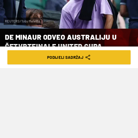
REUTERS/Toby Melville
DE MINAUR ODVEO AUSTRALIJU U
ČETVRTFINALE UNITED CUPA
PODIJELI SADRŽAJ
VRIJEME ČITANJA: 2MIN | UTO. 06.01.26. | 18:35
Australija će u četvrtfinalu za
suparnika imati pobjedničku
reprezentaciju skupine F