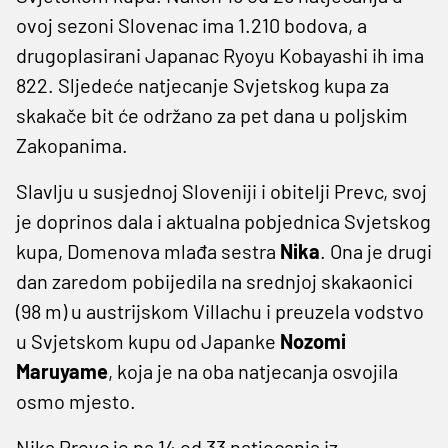
ovoj sezoni Slovenac ima 1.210 bodova, a
drugoplasirani Japanac Ryoyu Kobayashi ih ima
822. Sljedeće natjecanje Svjetskog kupa za
skakače bit će održano za pet dana u poljskim
Zakopanima.
Slavlju u susjednoj Sloveniji i obitelji Prevc, svoj
je doprinos dala i aktualna pobjednica Svjetskog
kupa, Domenova mlađa sestra
Nika
. Ona je drugi
dan zaredom pobijedila na srednjoj skakaonici
(98 m) u austrijskom Villachu i preuzela vodstvo
u Svjetskom kupu od Japanke
Nozomi
Maruyame
, koja je na oba natjecanja osvojila
osmo mjesto.
Nika Prevc je na 14 od 33 natjecanja iz