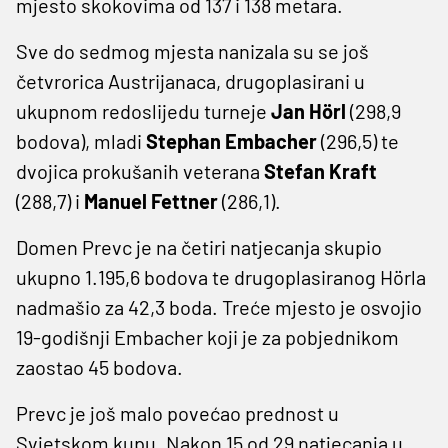
mjesto skokovima od 137 i 138 metara.
Sve do sedmog mjesta nanizala su se još
četvrorica Austrijanaca, drugoplasirani u
ukupnom redoslijedu turneje
Jan Hörl
(298,9
bodova), mladi
Stephan Embacher
(296,5) te
dvojica prokušanih veterana
Stefan Kraft
(288,7) i
Manuel Fettner
(286,1).
Domen Prevc je na četiri natjecanja skupio
ukupno 1.195,6 bodova te drugoplasiranog Hörla
nadmašio za 42,3 boda. Treće mjesto je osvojio
19-godišnji Embacher koji je za pobjednikom
zaostao 45 bodova.
Prevc je još malo povećao prednost u
Svjetskom kupu. Nakon 15 od 29 natjecanja u