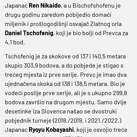
Japanac
Ren
Nikaido
, a u Bischofshofenu je
drugu godinu zaredom pobijedio domaći
miljenik i prošlogodišnji osvajač Zlatnog orla
Daniel Tschofenig
, koji je bio bolji od Prevca za
4,1 bod.
Tschofenig je za skokove od 137 i 140,5 metara
skupio 303,9 bodova, a do pobjede je stigao s
trećeg mjesta iz prve serije. Prevc je imao dva
ujednačena skoka od 138 i 138,5 metara. Bio je
vodeći poslije prve serije, ali je s ukupno 299,8
bodova završio na drugom mjestu. Samo dvije
desetinke iza Slovenca našao se dvostruki
pobjednik turneje (2018./2019. i 2021./2022.)
Japanac
Ryoyu Kobayashi
, koji je osvojio treće