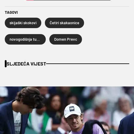
TAGOVI
skijaški skokovi
Četiri skakaonice
novogodišnja turneja Četiri skakaonice
Domen Prevc
SLJEDEĆA VIJEST