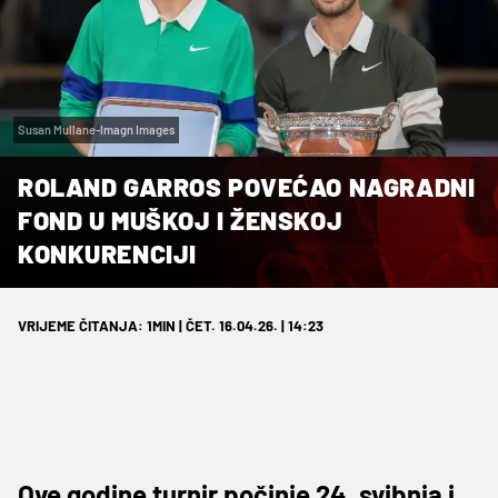
Susan Mullane-Imagn Images
ROLAND GARROS POVEĆAO NAGRADNI
FOND U MUŠKOJ I ŽENSKOJ
KONKURENCIJI
VRIJEME ČITANJA: 1MIN | ČET. 16.04.26. | 14:23
Ove godine turnir počinje 24. svibnja i