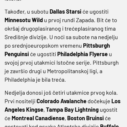
Također, u subotu
Dallas Starsi
će ugostiti
Minnesotu Wild
u prvoj rundi Zapada. Bit će to
okršaj drugoplasiranog i trećeplasiranog tima
Središnje divizije. U noći sa subote na nedjelju
po srednjoeuropskom vremenu
Pittsburgh
Penguinsi
će ugostiti
Philadelphia Flyerse
u
svojoj prvoj utakmici Istočne serije. Pittsburgh
je završio drugi u Metropolitanskoj ligi, a
Philadelphia je bila treća.
Nedjelja donosi još četiri utakmice prvog kola.
Prvi nositelji
Colorado Avalanche
dočekuje
Los
Angeles Kingse
,
Tampa Bay Lightning
ugostit
će
Montreal Canadiense
,
Boston Bruinsi
će
gostovati kod prvaka Atlantske divizije
Buffalo