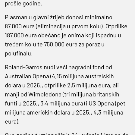
prošle godine.
Plasman u glavni žrijeb donosi minimalno
87.000 eura (eliminacija u prvom kolu). Otprilike
187.000 eura obećano je onima koji ispadnu u
trećem kolu te 750.000 eura za poraz u
polufinalu.
Roland-Garros nudi veći nagradni fond od
Australian Opena (4,15 milijuna australskih
dolara u 2026., otprilike 2,5 milijuna eura, ali
manji od Wimbledona (tri milijuna britanskih
funti u 2025., 3,4 milijuna eura) i US Opena (pet
milijuna američkih dolara u 2025., 4,3 milijuna
eura).
Ove godine turnir počinje 24. svibnja i igra se do