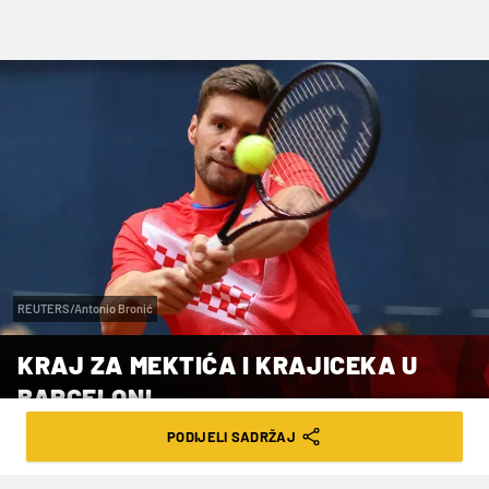
REUTERS/Antonio Bronić
KRAJ ZA MEKTIĆA I KRAJICEKA U
BARCELONI
PODIJELI SADRŽAJ
VRIJEME ČITANJA: 1MIN | ČET. 16.04.26. | 14:23