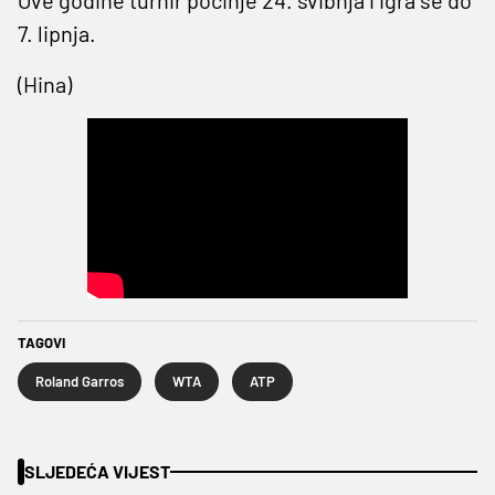
7. lipnja.
(Hina)
TAGOVI
Roland Garros
WTA
ATP
SLJEDEĆA VIJEST