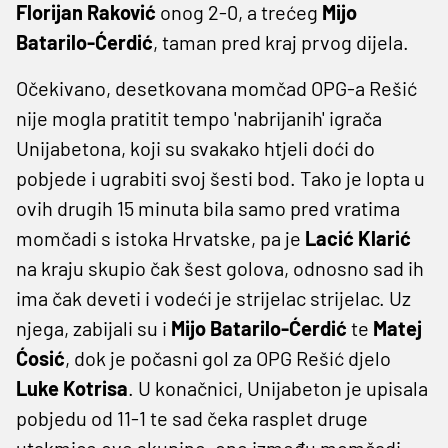
Florijan Raković
onog 2-0, a trećeg
Mijo
Batarilo-Ćerdić
, taman pred kraj prvog dijela.
Očekivano, desetkovana momčad OPG-a Rešić
nije mogla pratitit tempo 'nabrijanih' igrača
Unijabetona, koji su svakako htjeli doći do
pobjede i ugrabiti svoj šesti bod. Tako je lopta u
ovih drugih 15 minuta bila samo pred vratima
momčadi s istoka Hrvatske, pa je
Lacić Klarić
na kraju skupio čak šest golova, odnosno sad ih
ima čak deveti i vodeći je strijelac strijelac. Uz
njega, zabijali su i
Mijo Batarilo-Ćerdić
te
Matej
Ćosić
, dok je počasni gol za OPG Rešić djelo
Luke Kotrisa
. U konačnici, Unijabeton je upisala
pobjedu od 11-1 te sad čeka rasplet druge
utakmice ove skupine, one između momčadi