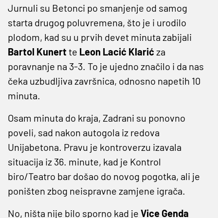
Jurnuli su Betonci po smanjenje od samog
starta drugog poluvremena, što je i urodilo
plodom, kad su u prvih devet minuta zabijali
Bartol Kunert
te
Leon Lacić Klarić
za
poravnanje na 3-3. To je ujedno značilo i da nas
čeka uzbudljiva završnica, odnosno napetih 10
minuta.
Osam minuta do kraja, Zadrani su ponovno
poveli, sad nakon autogola iz redova
Unijabetona. Pravu je kontroverzu izavala
situacija iz 36. minute, kad je Kontrol
biro/Teatro bar došao do novog pogotka, ali je
poništen zbog neispravne zamjene igrača.
No, ništa nije bilo sporno kad je
Vice Genda