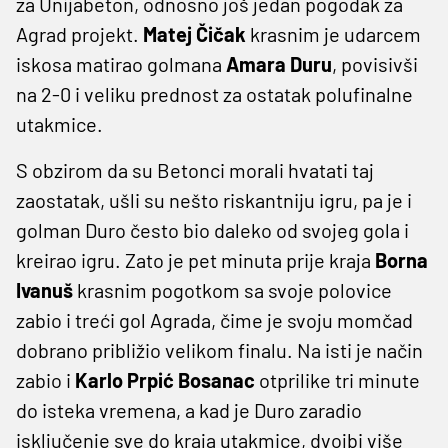
za Unijabeton, odnosno još jedan pogodak za
Agrad projekt.
Matej Čičak
krasnim je udarcem
iskosa matirao golmana
Amara Duru
, povisivši
na 2-0 i veliku prednost za ostatak polufinalne
utakmice.
S obzirom da su Betonci morali hvatati taj
zaostatak, ušli su nešto riskantniju igru, pa je i
golman Duro često bio daleko od svojeg gola i
kreirao igru. Zato je pet minuta prije kraja
Borna
Ivanuš
krasnim pogotkom sa svoje polovice
zabio i treći gol Agrada, čime je svoju momčad
dobrano približio velikom finalu. Na isti je način
zabio i
Karlo Prpić Bosanac
otprilike tri minute
do isteka vremena, a kad je Duro zaradio
isključenje sve do kraja utakmice, dvojbi više