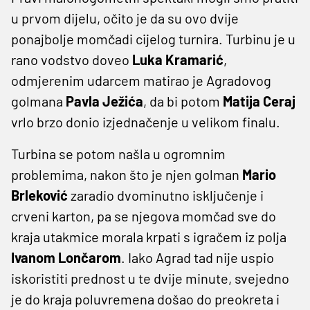
u prvom dijelu, očito je da su ovo dvije
ponajbolje momčadi cijelog turnira. Turbinu je u
rano vodstvo doveo
Luka
Kramarić
,
odmjerenim udarcem matirao je Agradovog
golmana
Pavla
Ježića
, da bi potom
Matija
Ceraj
vrlo brzo donio izjednačenje u velikom finalu.
Turbina se potom našla u ogromnim
problemima, nakon što je njen golman
Mario
Brleković
zaradio dvominutno isključenje i
crveni karton, pa se njegova momčad sve do
kraja utakmice morala krpati s igračem iz polja
Ivanom
Lončarom
. Iako Agrad tad nije uspio
iskoristiti prednost u te dvije minute, svejedno
je do kraja poluvremena došao do preokreta i