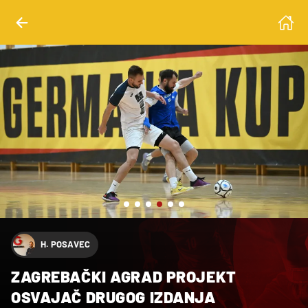
c/PIXSELL
H. POSAVEC
ZAGREBAČKI AGRAD PROJEKT
OSVAJAČ DRUGOG IZDANJA