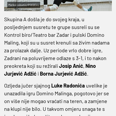
Marko Lukunić/PIXSELL
Skupina A došla je do svojeg kraja, u
posljednjem susretu te grupe susreli su se
Kontrol biro/Teatro bar Zadar i pulski Domino
Maling, koji su u susret krenuli sa živim nadama
za prolazak dalje. Uz periode vrlo dobre igre,
Zadrani na poluvrijeme odlaze s 3-1, i to nakon
preokreta koji su režirali
Josip Anić
,
Nino
Jurjević Adžić
i
Borna Jurjević
Adžić
.
Ozljeda jučer sjajnog
Luke Radonića
uvelike je
unazadila igru Domino Malinga, pogotovo jer se
on više nije mogao vraćati na teren, a zamjene
na klupi nije bilo. U takvom omjeru snaga te s