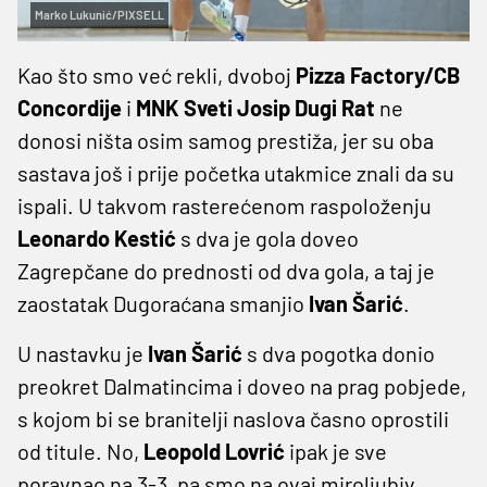
Marko Lukunić/PIXSELL
Kao što smo već rekli, dvoboj
Pizza Factory/CB
Concordije
i
MNK Sveti Josip Dugi Rat
ne
donosi ništa osim samog prestiža, jer su oba
sastava još i prije početka utakmice znali da su
ispali. U takvom rasterećenom raspoloženju
Leonardo Kestić
s dva je gola doveo
Zagrepčane do prednosti od dva gola, a taj je
zaostatak Dugoraćana smanjio
Ivan Šarić
.
U nastavku je
Ivan Šarić
s dva pogotka donio
preokret Dalmatincima i doveo na prag pobjede,
s kojom bi se branitelji naslova časno oprostili
od titule. No,
Leopold Lovrić
ipak je sve
poravnao na 3-3, pa smo na ovaj miroljubiv