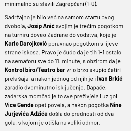
minimalno su slavili Zagrepčani (1-0).
Sadržajno je bilo već na samom startu ovog
dvoboja,
Josip Anić
svojim je trećim pogotkom
na turniru doveo Zadrane do vodstva, koje je
Karlo Darojković
poravnao pogotkom s lijeve
strane iskosa. Pravo je čudo da je tih 1-1 ostalo
na semaforu sve do 11. minute, s obzirom da je
Kontrol biro/Teatro bar
vrlo brzo skupio četiri
prekršaja, a nakon jednog od njih je i
Ivan Brkić
zaradio dvominutno isključenje. Dapače,
zadarska momčad je to sve preživjela i uz gol
Vice Gende
opet povela, a nakon pogotka
Nine
Jurjevića Adžića
došla do prednosti od dva
gola, s kojom je otišla na veliki odmor.