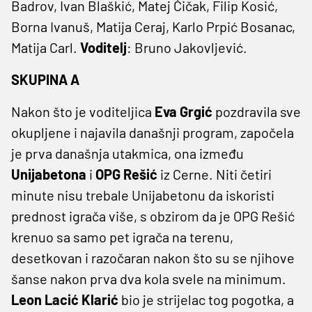
Badrov, Ivan Blaškić, Matej Čičak, Filip Kosić,
Borna Ivanuš, Matija Ceraj, Karlo Prpić Bosanac,
Matija Carl.
Voditelj
: Bruno Jakovljević.
SKUPINA A
Nakon što je voditeljica
Eva Grgić
pozdravila sve
okupljene i najavila današnji program, započela
je prva današnja utakmica, ona između
Unijabetona
i
OPG Rešić
iz Cerne. Niti četiri
minute nisu trebale Unijabetonu da iskoristi
prednost igrača više, s obzirom da je OPG Rešić
krenuo sa samo pet igrača na terenu,
desetkovan i razočaran nakon što su se njihove
šanse nakon prva dva kola svele na minimum.
Leon Lacić Klarić
bio je strijelac tog pogotka, a