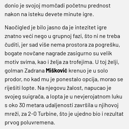
donio je svojoj momčadi početnu prednost
nakon na isteku devete minute igre.
Naočigled je bilo jasno da je intezitet igre
znatno veći nego u grupnoj fazi, što ni ne treba
čuditi, jer sad više nema prostora za pogrešku,
bogate novčane nagrade zasigurno su velik
motiv svima, kao i želja za trofejima. U toj želji,
golman Zadrana
Mišković
krenuo je u solo
prodor, no kad mu je ponestalo opcija, morao se
riješiti lopte. Na njegovu žalost, napucao je
svojeg suigrača, a lopta je u nevjerojatnom luku
s oko 30 metara udaljenosti završila u njihovoj
mreži, za 2-0 Turbine, što je ujedno bio i rezultat
prvog poluvremena.