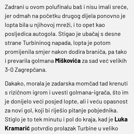
Zadrani u ovom polufinalu baš i nisu imali sreće,
jer odmah na početku drugog dijela ponovno je
lopta bila u njihovoj mreži, i to opet kao
posljedica autogola. Stigao je ubačaj s desne
strane Turbininog napada, lopta je potom
promijenila smjer nakon dodira braniča, pa tako
i prevarila golmana
Miškovića
za sad već velikih
3-0 Zagrepčana.
Dakako, morala je zadarska momčad tad krenuti
s rizičnom igrom i uvesti golmana-igrača, što im
je donijelo veći posjed lopte, ali i veću opasnost
za novi gol, koji bi riješio pitanje pobjednika.
Stiglo je to tek minutu i pol do kraja, kad je
Luka
Kramarić
potvrdio prolazak Turbine u veliko