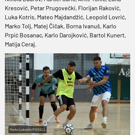
Kresović, Petar Prugovečki, Florijan Raković,
Luka Kotris, Mateo Majdandžić, Leopold Lovrić,
Marko Tolj, Matej Čičak, Borna Ivanuš, Karlo
Prpić Bosanac, Karlo Darojković, Bartol Kunert,
Matija Ceraj.
Marko Lukunić/PIXSELL