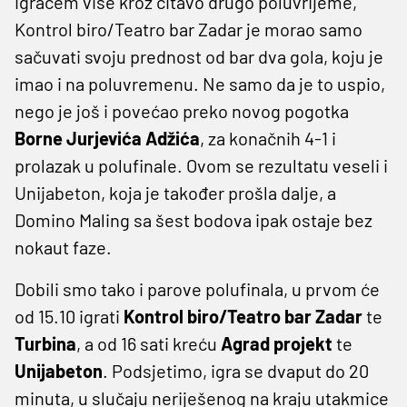
igračem više kroz čitavo drugo poluvrijeme,
Kontrol biro/Teatro bar Zadar je morao samo
sačuvati svoju prednost od bar dva gola, koju je
imao i na poluvremenu. Ne samo da je to uspio,
nego je još i povećao preko novog pogotka
Borne Jurjevića Adžića
, za konačnih 4-1 i
prolazak u polufinale. Ovom se rezultatu veseli i
Unijabeton, koja je također prošla dalje, a
Domino Maling sa šest bodova ipak ostaje bez
nokaut faze.
Dobili smo tako i parove polufinala, u prvom će
od 15.10 igrati
Kontrol biro/Teatro bar Zadar
te
Turbina
, a od 16 sati kreću
Agrad projekt
te
Unijabeton
. Podsjetimo, igra se dvaput do 20
minuta, u slučaju neriješenog na kraju utakmice