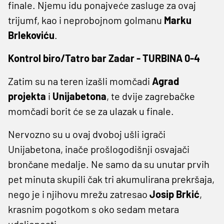
finale. Njemu idu ponajveće zasluge za ovaj
trijumf, kao i neprobojnom golmanu
Marku
Brlekoviću
.
Kontrol biro/Tatro bar Zadar - TURBINA 0-4
Zatim su na teren izašli momčadi
Agrad
projekta
i
Unijabetona
, te dvije zagrebačke
momčadi borit će se za ulazak u finale.
Nervozno su u ovaj dvoboj ušli igrači
Unijabetona, inače prošlogodišnji osvajači
brončane medalje. Ne samo da su unutar prvih
pet minuta skupili čak tri akumulirana prekršaja,
nego je i njihovu mrežu zatresao
Josip Brkić
,
krasnim pogotkom s oko sedam metara
udaljenosti.