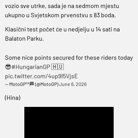
vozio sve utrke, sada je na sedmom mjestu
ukupno u Svjetskom prvenstvu s 83 boda.
Klasični test počet će u nedjelju u 14 sati na
Balaton Parku.
Some nice points secured for these riders today
😎
#HungarianGP
🇭🇺
pic.twitter.com/4up9I5VjsE
— MotoGP™🏁 (@MotoGP)
June 6, 2026
(Hina)