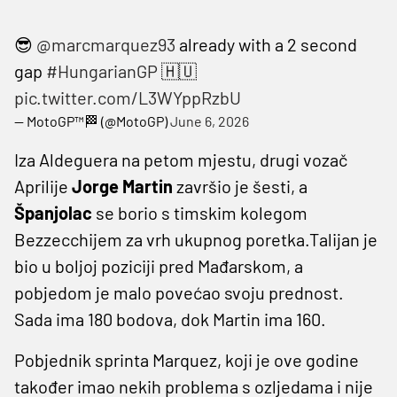
😎
@marcmarquez93
already with a 2 second
gap
#HungarianGP
🇭🇺
pic.twitter.com/L3WYppRzbU
— MotoGP™🏁 (@MotoGP)
June 6, 2026
Iza Aldeguera na petom mjestu, drugi vozač
Aprilije
Jorge Martin
završio je šesti, a
Španjolac
se borio s timskim kolegom
Bezzecchijem za vrh ukupnog poretka.Talijan je
bio u boljoj poziciji pred Mađarskom, a
pobjedom je malo povećao svoju prednost.
Sada ima 180 bodova, dok Martin ima 160.
Pobjednik sprinta Marquez, koji je ove godine
također imao nekih problema s ozljedama i nije