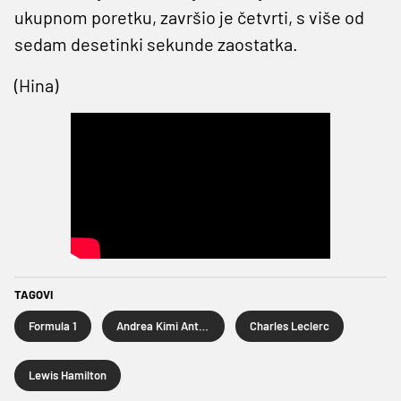
ukupnom poretku, završio je četvrti, s više od
sedam desetinki sekunde zaostatka.
(Hina)
TAGOVI
Formula 1
Andrea Kimi Antonelli
Charles Leclerc
Lewis Hamilton