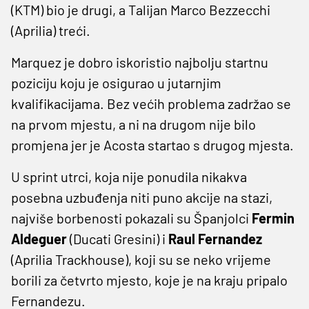
(KTM) bio je drugi, a Talijan Marco Bezzecchi
(Aprilia) treći.
Marquez je dobro iskoristio najbolju startnu
poziciju koju je osigurao u jutarnjim
kvalifikacijama. Bez većih problema zadržao se
na prvom mjestu, a ni na drugom nije bilo
promjena jer je Acosta startao s drugog mjesta.
U sprint utrci, koja nije ponudila nikakva
posebna uzbuđenja niti puno akcije na stazi,
najviše borbenosti pokazali su Španjolci
Fermin
Aldeguer
(Ducati Gresini) i
Raul Fernandez
(Aprilia Trackhouse), koji su se neko vrijeme
borili za četvrto mjesto, koje je na kraju pripalo
Fernandezu.