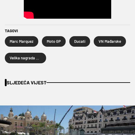
TAGOVI
Marc Marquez
Moto GP
Ducati
VN Mađarske
Velika nagrada Mađarske
SLJEDEĆA VIJEST