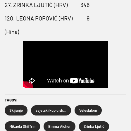
27. ZRINKA LJUTIĆ (HRV) 346
120. LEONA POPOVIĆ (HRV) 9
(Hina)
TAGOVI
Skijanje
svjetski kup u skijanju
Veleslalom
Mikaela Shiffrin
Emma Aicher
Zrinka Ljutić