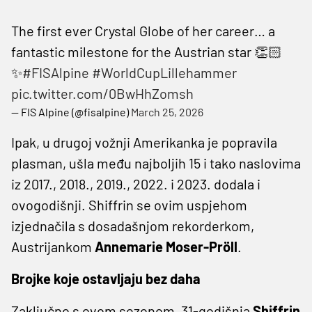
The first ever Crystal Globe of her career… a
fantastic milestone for the Austrian star 👏🏻
✨
#FISAlpine
#WorldCupLillehammer
pic.twitter.com/0BwHhZomsh
— FIS Alpine (@fisalpine)
March 25, 2026
Ipak, u drugoj vožnji Amerikanka je popravila
plasman, ušla među najboljih 15 i tako naslovima
iz 2017., 2018., 2019., 2022. i 2023. dodala i
ovogodišnji. Shiffrin se ovim uspjehom
izjednačila s dosadašnjom rekorderkom,
Austrijankom
Annemarie Moser-Pröll
.
Brojke koje ostavljaju bez daha
Zaključno s ovom sezonom, 31-godišnja
Shiffrin