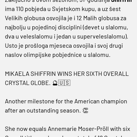
ima 110 pobjeda u Svjetskom kupu, a uz šest
Velikih globusa osvojila je i 12 Malih globusa za
najbolju u pojedinoj disciplini (devet u slalomu,
dva u veleslalomu i jedan u superveleslalomu).
Usto je prošloga mjeseca osvojila i svoj drugi
naslov olimpijske pobjednice u slalomu.
MIKAELA SHIFFRIN WINS HER SIXTH OVERALL
CRYSTAL GLOBE. 🔮🇺🇸
Another milestone for the American champion
after an outstanding season. 👏
She now equals Annemarie Moser-Pröll with six