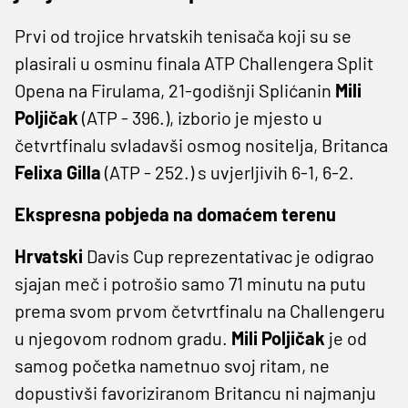
Prvi od trojice
hrvatskih
tenisača koji su se
plasirali u osminu finala ATP Challengera Split
Opena na Firulama, 21-godišnji Splićanin
Mili
Poljičak
(ATP - 396.), izborio je mjesto u
četvrtfinalu svladavši osmog nositelja, Britanca
Felixa Gilla
(ATP - 252.) s uvjerljivih 6-1, 6-2.
Ekspresna pobjeda na domaćem terenu
Hrvatski
Davis Cup reprezentativac je odigrao
sjajan meč i potrošio samo 71 minutu na putu
prema svom prvom četvrtfinalu na Challengeru
u njegovom rodnom gradu.
Mili Poljičak
je od
samog početka nametnuo svoj ritam, ne
dopustivši favoriziranom Britancu ni najmanju