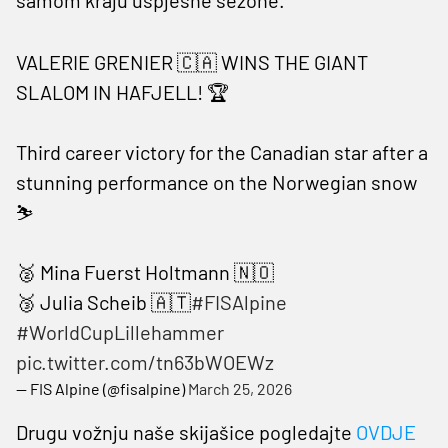
VALERIE GRENIER 🇨🇦 WINS THE GIANT
SLALOM IN HAFJELL! 🏆
Third career victory for the Canadian star after a
stunning performance on the Norwegian snow
⛷️
🥈 Mina Fuerst Holtmann 🇳🇴
🥉 Julia Scheib 🇦🇹
#FISAlpine
#WorldCupLillehammer
pic.twitter.com/tn63bWOEWz
— FIS Alpine (@fisalpine)
March 25, 2026
Drugu vožnju naše skijašice pogledajte
OVDJE