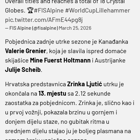
Overall titles and reaches a total of 18 Crystal
Globes. 🏆
#FISAlpine
#WorldCupLillehammer
pic.twitter.com/AFmE44pg8j
— FIS Alpine (@fisalpine)
March 25, 2026
Pobjednica zadnje utrke sezone je Kanađanka
Valerie Grenier
, koja je slavila ispred domaće
skijašice
Mine Fuerst Holtmann
i Austrijanke
Julije Scheib
.
Hrvatska predstavnica
Zrinka Ljutić
utrku je
okončala na
13. mjestu
sa 2.12 sekunde
zaostatka za pobjednicom. Zrinka je, slično kao i
u prvoj vožnji, pokazala brzinu u gornjem i
donjem dijelu staze, no gubitak ritma u
srednjem dijelu stajao ju je boljeg plasmana na
samom kraju uspješne sezone.