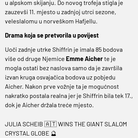
u alpskom skijanju. Do novog trofeja stigla je
zauzevši 11. mjesto u zadnjoj utrci sezone,
veleslalomu u norveškom Hafjellu.
Drama koja se pretvorila u povijest
Uoči zadnje utrke Shiffrin je imala 85 bodova
više od druge Njemice
Emme Aicher
te je
mogla ostati bez naslova samo da je završila
izvan kruga osvajačica bodova uz pobjedu
Aicher. Nakon prve vožnje ta je mogućnost
nakratko postala realna jer je Shiffrin bila tek 17.,
dok je Aicher držala treće mjesto.
JULIA SCHEIB 🇦🇹 WINS THE GIANT SLALOM
CRYSTAL GLOBE 🔮