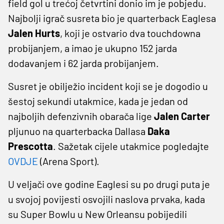
field gol u trećoj četvrtini donio im je pobjedu.
Najbolji igrač susreta bio je quarterback Eaglesa
Jalen Hurts
, koji je ostvario dva touchdowna
probijanjem, a imao je ukupno 152 jarda
dodavanjem i 62 jarda probijanjem.
Susret je obilježio incident koji se je dogodio u
šestoj sekundi utakmice, kada je jedan od
najboljih defenzivnih obarača lige
Jalen Carter
pljunuo na quarterbacka Dallasa
Daka
Prescotta
. Sažetak cijele utakmice pogledajte
OVDJE
(Arena Sport).
U veljači ove godine Eaglesi su po drugi puta je
u svojoj povijesti osvojili naslova prvaka, kada
su Super Bowlu u New Orleansu pobijedili