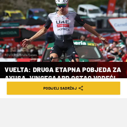
REUTERS/Bruna Casas
VUELTA: DRUGA ETAPNA POBJEDA ZA
AYUSA, VINGEGAARD OSTAO VODEĆI
PODIJELI SADRŽAJ
VRIJEME ČITANJA: 2MIN | PET. 05.09.25. | 13:11