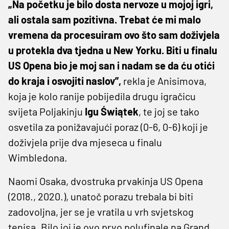
„Na početku je bilo dosta nervoze u mojoj igri,
ali ostala sam pozitivna. Trebat će mi malo
vremena da procesuiram ovo što sam doživjela
u protekla dva tjedna u New Yorku. Biti u finalu
US Opena bio je moj san i nadam se da ću otići
do kraja i osvojiti naslov”,
rekla je Anisimova,
koja je kolo ranije pobijedila drugu igračicu
svijeta Poljakinju
Igu Świątek
, te joj se tako
osvetila za ponižavajući poraz (0-6, 0-6) koji je
doživjela prije dva mjeseca u finalu
Wimbledona.
Naomi Osaka, dvostruka prvakinja US Opena
(2018., 2020.), unatoč porazu trebala bi biti
zadovoljna, jer se je vratila u vrh svjetskog
tenisa. Bilo joj je ovo prvo polufinale na Grand