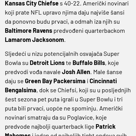
Kansas City Chiefse
s 40-22. Američki novinari
koji prate NFL upravo njima daju najviše šansi
da ponovno budu prvaci, a odmah iza njih su
Baltimore Ravens
predvođeni quarterbackom
Lamarom Jacksonom
.
Sljedeći u nizu potencijalnih osvajača Super
Bowla su
Detroit Lions
te
Buffalo Bills
, koje
predvodi vođa navale
Josh Allen
. Male šanse
daju se
Green Bay Packersima
i
Cincinnati
Bengalsima
, dok se Chiefsi, koji su u posljednjih
šest sezona pet puta igrali u Super Bowlu i tri
puta bili prvaci, uopće ne spominju. Američki
novinari smatraju da su Poglavice, koje
predvode najbolji quarterback lige
Patrick
Mahomes
i jedan od najboljih tight endova svih