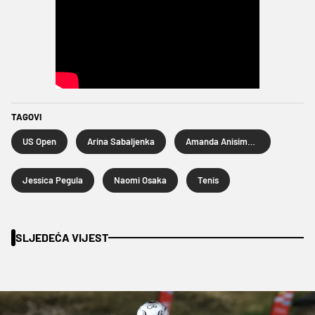
TAGOVI
US Open
Arina Sabaljenka
Amanda Anisimova
Jessica Pegula
Naomi Osaka
Tenis
SLJEDEĆA VIJEST