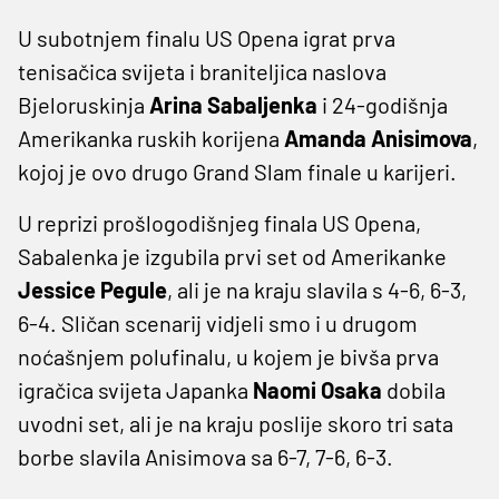
U subotnjem finalu US Opena igrat prva
tenisačica svijeta i braniteljica naslova
Bjeloruskinja
Arina Sabaljenka
i 24-godišnja
Amerikanka ruskih korijena
Amanda Anisimova
,
kojoj je ovo drugo Grand Slam finale u karijeri.
U reprizi prošlogodišnjeg finala US Opena,
Sabalenka je izgubila prvi set od Amerikanke
Jessice Pegule
, ali je na kraju slavila s 4-6, 6-3,
6-4. Sličan scenarij vidjeli smo i u drugom
noćašnjem polufinalu, u kojem je bivša prva
igračica svijeta Japanka
Naomi Osaka
dobila
uvodni set, ali je na kraju poslije skoro tri sata
borbe slavila Anisimova sa 6-7, 7-6, 6-3.