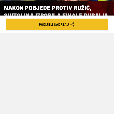
NAKON POBJEDE PROTIV RUŽIĆ,
SVITOLINA IZBORILA FINALE DUBAIJA
PODIJELI SADRŽAJ
VRIJEME ČITANJA: 1MIN | PET. 20.02.26. | 22:06
Oba polufinala riješena su u tri seta
U finalu WTA 1000 turnira tenisačica u Dubaiju
igrat će Amerikanka Jessica Pegula i Ukrajinka
Elina Svitolina.
Pegula je u prvom polufinalu svladala