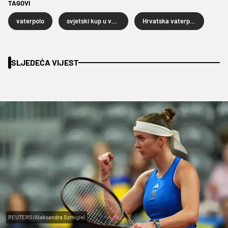
TAGOVI
vaterpolo
svjetski kup u vaterpolu
Hrvatska vaterpolska reprezentacija
SLJEDEĆA VIJEST
REUTERS/Aleksandra Szmigiel