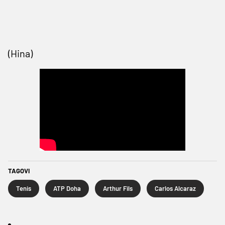
(Hina)
TAGOVI
Tenis
ATP Doha
Arthur Fils
Carlos Alcaraz