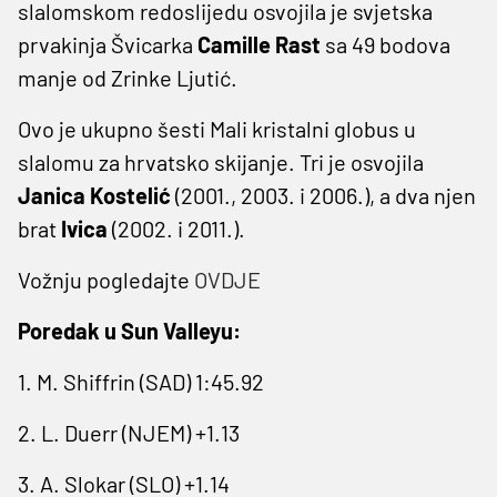
slalomskom redoslijedu osvojila je svjetska
prvakinja Švicarka
Camille Rast
sa 49 bodova
manje od Zrinke Ljutić.
Ovo je ukupno šesti Mali kristalni globus u
slalomu za hrvatsko skijanje. Tri je osvojila
Janica Kostelić
(2001., 2003. i 2006.), a dva njen
brat
Ivica
(2002. i 2011.).
Vožnju pogledajte
OVDJE
Poredak u Sun Valleyu:
1. M. Shiffrin (SAD) 1:45.92
2. L. Duerr (NJEM) +1.13
3. A. Slokar (SLO) +1.14