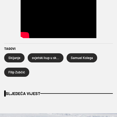
TAGOVI
Skijanje
svjetski kup u skijanju
Samuel Kolega
Filip Zubčić
SLJEDEĆA VIJEST