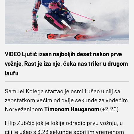
VIDEO Ljutić izvan najboljih deset nakon prve
vožnje, Rast je iza nje, čeka nas triler u drugom
laufu
Samuel Kolega startao je osmi i ušao u cilj sa
zaostatkom većim od dvije sekunde za vodećim
Norvežaninom
Timonom Hauganom
(+2.20).
Filip Zubčić još je lošije odradio prvu vožnju, u
cilj je ušao s 3.23 sekunde sporijim vremenom