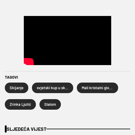
TAGOVI
Skijanje
svjetski kup u skijanju
Mali kristalni globus
Zrinka Ljutić
Slalom
SLJEDEĆA VIJEST