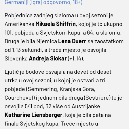
Germaniji (Igraj odgovorno, 18+)
Pobjednica zadnjeg slaloma u ovoj sezoni je
Amerikanka
Mikaela Shiffrin
, kojoj je to ukupno
101. pobjeda u Svjetskom kupu, a 64. u slalomu.
Druga je bila Njemica
Lena Duerr
sa zaostatkom
od 1.13 sekundi, a treće mjesto je osvojila
Slovenka
Andreja Slokar
(+1.14).
Ljutić je bodove osvajala na devet od deset
utrka u ovoj sezoni, u kojoj je ostvarila tri
pobjede (Semmering, Kranjska Gora,
Courchevel) i jednom bila druga (Sestriere) te je
osvojila 541 bod, 32 više od Austrijanke
Katharine Liensberger
, koja je bila peta na
finalu Svjetskog kupa. Treće mjesto u