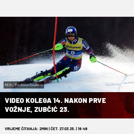
REUTERS/Borut Živulovic
VIDEO KOLEGA 14. NAKON PRVE
VOŽNJE, ZUBČIĆ 23.
VRIJEME ČITANJA: 2MIN | ČET. 27.03.25. | 18:48