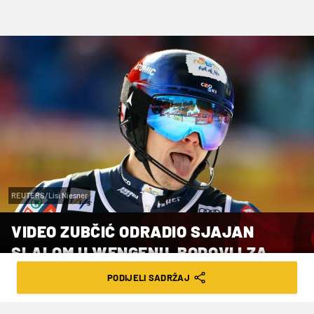
REUTERS/Lisi Niesner
VIDEO ZUBČIĆ ODRADIO SJAJAN
SLALOM U WENGENU, BODOVI I ZA
RODEŠA
PODIJELI SADRŽAJ