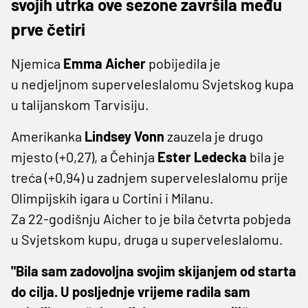
svojih utrka ove sezone završila među
prve četiri
Njemica
Emma Aicher
pobijedila je
u nedjeljnom superveleslalomu Svjetskog kupa
u talijanskom Tarvisiju.
Amerikanka
Lindsey Vonn
zauzela je drugo
mjesto (+0,27), a Čehinja
Ester Ledecka
bila je
treća (+0,94) u zadnjem superveleslalomu prije
Olimpijskih igara u Cortini i Milanu.
Za 22-godišnju Aicher to je bila četvrta pobjeda
u Svjetskom kupu, druga u superveleslalomu.
"Bila sam zadovoljna svojim skijanjem od starta
do cilja. U posljednje vrijeme radila sam