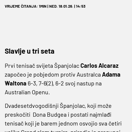
VRIJEME ČITANJA: 1MIN | NED. 18.01.26. | 14:53
Slavlje u tri seta
Prvi tenisač svijeta Španjolac
Carlos Alcaraz
započeo je pobjedom protiv Australca
Adama
Waltona
6-3, 7-6(2), 6-2 svoj nastup na
Australian Openu.
Dvadesetdvogodišnji Španjolac, koji može
preskočiti Dona Budgea i postati najmlađi
tenisač koji je barem jednom osvojio sva četiri
velika Grand slam turnira, priredio je prepunoj