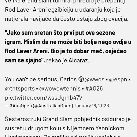
Rod Laver Areni egzibiciju u udaranju koja je
natjerala navijače da često ustaju zbog ovacija.
"Jako sam sretan što prvi put ove sezone
igram. Mislim da ne može biti bolje nego ovdje u
Rod Laver Areni. Bio je to dobar meč, osjećao
sam se sjajno",
rekao je Alcaraz.
You can't be serious, Carlos 😲
@wwos
•
@espn
•
@tntsports
•
@wowowtennis
•
#AO26
pic.twitter.com/wssJgmb47V
— #AusOpen (@AustralianOpen)
January 18, 2026
Šesterostruki Grand Slam pobjednik osigurao je
susret u drugom kolu s Nijemcem Yannickom
Hanfmannom. Za razliku od svojih uspjeha s