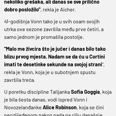
nekoliko grešaka, ali danas se sve prilično
dobro posložilo"
, rekla je Aicher.
41-godišnja Vonn tako je u svih osam svojih
utrka ove sezone završila među prve četiri, a
samo jednom je promašila postolje.
"Malo me živcira što je jučer i danas bilo tako
blizu prvog mjesta. Nadam se da ću u Cortini
imati te desetinke sekunde na svojoj strani
“,
rekla je Vonn, koja je u subotnjem spustu
završila treća.
U poretku discipline Talijanka
Sofia Goggia
, koja
je bila šesta danas, vodi ispred Vonn i
Novozelanđanke
Alice Robinson
, koja se čini
neozlijeđenom nakon pada na cilju današnje