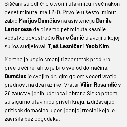
Siščani su odlično otvorili utakmicu i već nakon
deset minuta imali 2-0. Prvo je u šestoj minuti
zabio
Marijus Dumčius
na asistenciju
Danile
Larionovsa
da bi samo pet minuta kasnije
vodstvo udvostručio
Rene Čanić
u akciji u kojoj
su još sudjelovali
Tjaš Lesničar
i
Yeob Kim
.
Merano je uspio smanjiti zaostatak pred kraj
prve trećine, ali to je bilo sve od domaćina.
Dumčius
je svojim drugim golom večeri vratio
prednost na dva razlike. Vratar
Vilim Rosandić
s
26 zaustavljenih udaraca i obrana Siska potom
su sigurno utakmicu priveli kraju, izdržavajući
pritisak domaćina u posljednjoj trećini koja je
završila bez pogodaka.