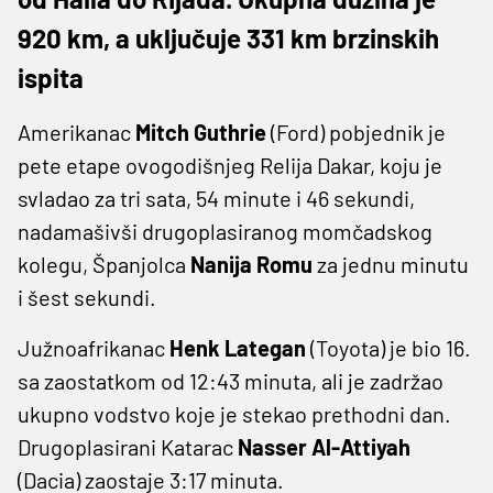
920 km, a uključuje 331 km brzinskih
ispita
Amerikanac
Mitch Guthrie
(Ford) pobjednik je
pete etape ovogodišnjeg Relija Dakar, koju je
svladao za tri sata, 54 minute i 46 sekundi,
nadamašivši drugoplasiranog momčadskog
kolegu, Španjolca
Nanija Romu
za jednu minutu
i šest sekundi.
Južnoafrikanac
Henk Lategan
(Toyota) je bio 16.
sa zaostatkom od 12:43 minuta, ali je zadržao
ukupno vodstvo koje je stekao prethodni dan.
Drugoplasirani Katarac
Nasser Al-Attiyah
(Dacia) zaostaje 3:17 minuta.