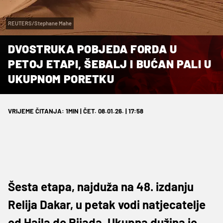
REUTERS/Stephane Mahe
DVOSTRUKA POBJEDA FORDA U
PETOJ ETAPI, ŠEBALJ I BUĆAN PALI U
UKUPNOM PORETKU
VRIJEME ČITANJA: 1MIN | ČET. 08.01.26. | 17:58
Šesta etapa, najduža na 48. izdanju
Relija Dakar, u petak vodi natjecatelje
od Haila do Rijada. Ukupna dužina je