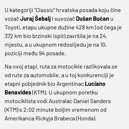
U kategoriji "Classic" hrvatska posada koju čine
vozač
Juraj Šebalj
i suvozač
Dušan Bućan
u
Toyoti, etapu ukupne dužine 428 km (od čega je
372 km bio brzinski ispit) završila je na 24.
mjestu, a u ukupnom redoslijedu je na 10.
poziciji među 94 posade.
Na ovoj etapi, ruta za motocikle razlikovala se
od rute za automobile, a u toj konkurenciji je
etapni pobjednik bio Argentinac
Luciano
Benavides
(KTM). U ukupnom poretku
motociklista vodi Australac Daniel Sanders
(KTM) s 2:02 minute boljim vremenom od
Amerikanca Rickyja Brabeca (Honda).