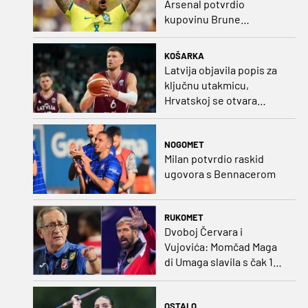
Arsenal potvrdio
kupovinu Brune
Guimaraesa
KOŠARKA
Latvija objavila popis za
ključnu utakmicu,
Hrvatskoj se otvara
velika prilika
NOGOMET
Milan potvrdio raskid
ugovora s Bennacerom
RUKOMET
Dvoboj Červara i
Vujovića: Momčad Maga
di Umaga slavila s čak 12
golova razlike
OSTALO