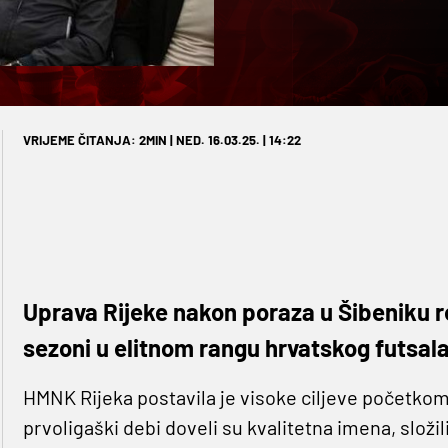
VRIJEME ČITANJA: 2MIN | NED. 16.03.25. | 14:22
Uprava Rijeke nakon poraza u Šibeniku re
sezoni u elitnom rangu hrvatskog futsal
HMNK Rijeka postavila je visoke ciljeve početkom
prvoligaški debi doveli su kvalitetna imena, složi