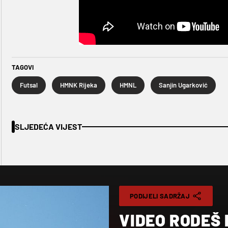
TAGOVI
Futsal
HMNK Rijeka
HMNL
Sanjin Ugarković
SLJEDEĆA VIJEST
PODIJELI SADRŽAJ
VIDEO RODEŠ 