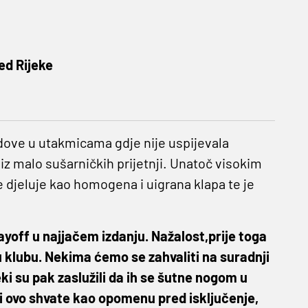
ed Rijeke
dove u utakmicama gdje nije uspijevala
o iz malo sušarničkih prijetnji. Unatoč visokim
djeluje kao homogena i uigrana klapa te je
layoff u najjačem izdanju. Nažalost,prije toga
klubu. Nekima ćemo se zahvaliti na suradnji
eki su pak zaslužili da ih se šutne nogom u
a svi ovo shvate kao opomenu pred isključenje,