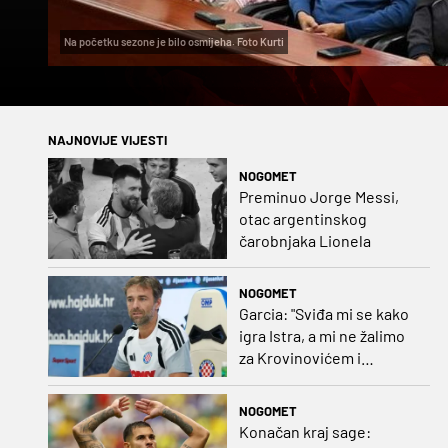
Na početku sezone je bilo osmijeha. Foto Kurti
NAJNOVIJE VIJESTI
NOGOMET
Preminuo Jorge Messi,
otac argentinskog
čarobnjaka Lionela
NOGOMET
Garcia: "Sviđa mi se kako
igra Istra, a mi ne žalimo
za Krovinovićem i
Guillamonom. Selahi?
Nismo u kontaktu"
NOGOMET
Konačan kraj sage: