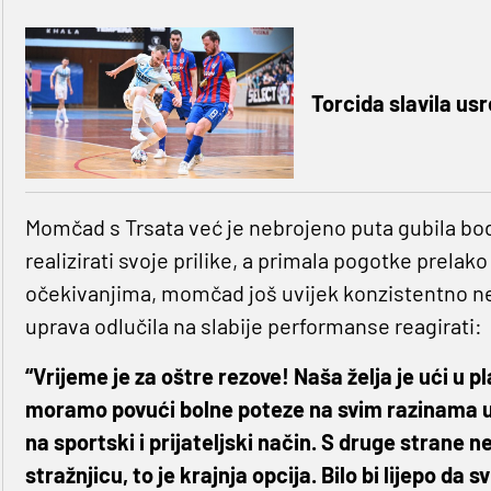
Torcida slavila usr
Momčad s Trsata već je nebrojeno puta gubila bo
realizirati svoje prilike, a primala pogotke prelak
očekivanjima, momčad još uvijek konzistentno ne 
uprava odlučila na slabije performanse reagirati:
“Vrijeme je za oštre rezove! Naša želja je ući u p
moramo povući bolne poteze na svim razinama u 
na sportski i prijateljski način. S druge strane n
stražnjicu, to je krajnja opcija. Bilo bi lijepo d