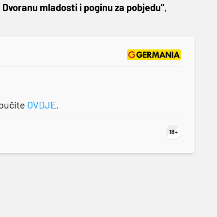
u Dvoranu mladosti i poginu za pobjedu”
,
roučite
OVDJE
.