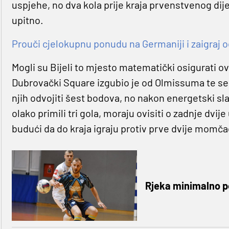
uspjehe, no dva kola prije kraja prvenstvenog dije
upitno.
Prouči cjelokupnu ponudu na Germaniji i zaigraj o
Mogli su Bijeli to mjesto matematički osigurati o
Dubrovački Square izgubio je od Olmissuma te se 
njih odvojiti šest bodova, no nakon energetski sl
olako primili tri gola, moraju ovisiti o zadnje dvij
budući da do kraja igraju protiv prve dvije momč
Rjeka minimalno p