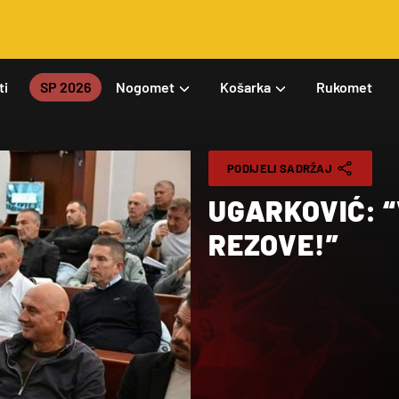
ti
SP 2026
Nogomet
Košarka
Rukomet
PODIJELI SADRŽAJ
UGARKOVIĆ: “
REZOVE!”