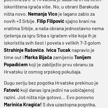
iskorištena igrača više. No, u obrani Barakuda
ništa novo.
Nemanja Vico
je lagano zabio za
novih +3 Srbije.
Filip Filipović
sjajno brani na
vratima Srbije, a naša obrana jednostavno nema
rješenja za igru Srba s igračem više koja ih je
iskoristila svih šest i povela s velikih 7-3 golom
Strahinje Rašovića
.
Ivica Tucak
napravio je
time out i
Marka Bijača
zamijenio
Tonijem
Popadićem
koji je zabilježio prvu obranu za
Hrvatsku iz osmog srpskog pokušaja.
Dugu seriju bez pogotka Hrvatske prekinuo je
Fatović
koji danas igra jedini na uobičajenoj
razini. Još ništa nije gotovo... Evo ponovno
Marinića Kragića!
S dva uzastopna pogotka,