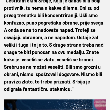
"Čestitam ekipi Srbije, koja je danas bila bolji
protivnik, tu nema nikakve dileme. Oni su od
prvog trenutka bili koncentriraniji. Ušli smo
konfuzno, puno pogrešaka obrane, prije svega.
A onda se na to nadoveže napad. Trofeji se
osvajaju obranom, a ne napadom. Ostaje žal
veliki i tuga i to je to. S druge strane treba naći
snage te biti ponosan na ovu medalju. Znate
kako je, veseliš se zlatu, veseliš se bronci.
Srebru se ne možeš veseliti. Bili smo grozni u
obrani, nismo ispoštovali dogovore. Nismo bili
pravi za zlato, to treba priznati. Srbija je
odigrala fantastičnu utakmicu."