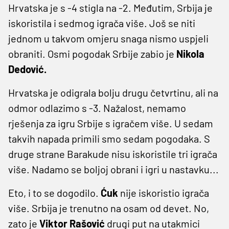
Hrvatska je s -4 stigla na -2. Međutim, Srbija je
iskoristila i sedmog igrača više. Još se niti
jednom u takvom omjeru snaga nismo uspjeli
obraniti. Osmi pogodak Srbije zabio je
Nikola
Dedović.
Hrvatska je odigrala bolju drugu četvrtinu, ali na
odmor odlazimo s -3. Nažalost, nemamo
rješenja za igru Srbije s igračem više. U sedam
takvih napada primili smo sedam pogodaka. S
druge strane Barakude nisu iskoristile tri igrača
više. Nadamo se boljoj obrani i igri u nastavku...
Eto, i to se dogodilo.
Ćuk
nije iskoristio igrača
više. Srbija je trenutno na osam od devet. No,
zato je
Viktor Rašović
drugi put na utakmici