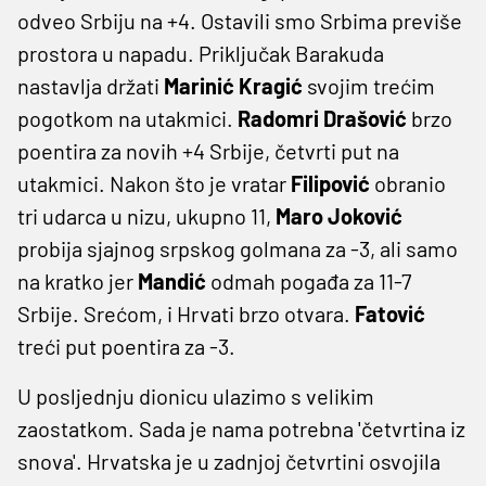
odveo Srbiju na +4. Ostavili smo Srbima previše
prostora u napadu. Priključak Barakuda
nastavlja držati
Marinić Kragić
svojim trećim
pogotkom na utakmici.
Radomri Drašović
brzo
poentira za novih +4 Srbije, četvrti put na
utakmici. Nakon što je vratar
Filipović
obranio
tri udarca u nizu, ukupno 11,
Maro Joković
probija sjajnog srpskog golmana za -3, ali samo
na kratko jer
Mandić
odmah pogađa za 11-7
Srbije. Srećom, i Hrvati brzo otvara.
Fatović
treći put poentira za -3.
U posljednju dionicu ulazimo s velikim
zaostatkom. Sada je nama potrebna 'četvrtina iz
snova'. Hrvatska je u zadnjoj četvrtini osvojila