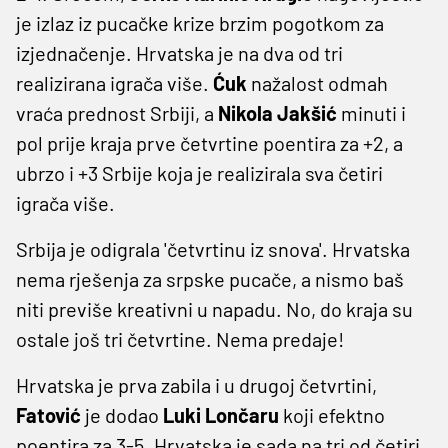
je izlaz iz pucačke krize brzim pogotkom za
izjednačenje. Hrvatska je na dva od tri
realizirana igrača više.
Ćuk
nažalost odmah
vraća prednost Srbiji, a
Nikola Jakšić
minuti i
pol prije kraja prve četvrtine poentira za +2, a
ubrzo i +3 Srbije koja je realizirala sva četiri
igrača više.
Srbija je odigrala 'četvrtinu iz snova'. Hrvatska
nema rješenja za srpske pucače, a nismo baš
niti previše kreativni u napadu. No, do kraja su
ostale još tri četvrtine. Nema predaje!
Hrvatska je prva zabila i u drugoj četvrtini,
Fatović
je dodao
Luki Lončaru
koji efektno
poentira za 3-5. Hrvatska je sada na tri od četiri