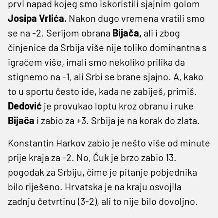
prvi napad kojeg smo iskoristili sjajnim golom
Josipa Vrlića.
Nakon dugo vremena vratili smo
se na -2. Serijom obrana
Bijača,
ali i zbog
činjenice da Srbija više nije toliko dominantna s
igračem više, imali smo nekoliko prilika da
stignemo na -1, ali Srbi se brane sjajno. A, kako
to u sportu često ide, kada ne zabiješ, primiš.
Dedović
je provukao loptu kroz obranu i ruke
Bijača
i zabio za +3. Srbija je na korak do zlata.
Konstantin Harkov zabio je nešto više od minute
prije kraja za -2. No, Ćuk je brzo zabio 13.
pogodak za Srbiju, čime je pitanje pobjednika
bilo riješeno. Hrvatska je na kraju osvojila
zadnju četvrtinu (3-2), ali to nije bilo dovoljno.