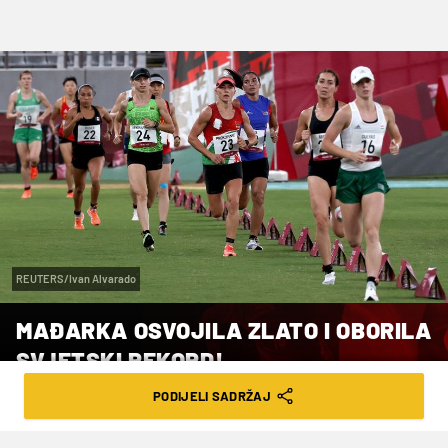
REUTERS/Ivan Alvarado
MAĐARKA OSVOJILA ZLATO I OBORILA
SVJETSKI REKORD!
PODIJELI SADRŽAJ
NED. 11.08.24. | 15:08