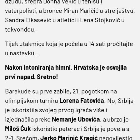
džudu, srebra Donna Vekić u tenisu i
vaterpolisti, a bronce Miran Maričić u streljaštvu,
Sandra Elkasević u atletici i Lena Stojković u
tekvondou.
Tijek utakmice koja je počela u 14 sati pročitajte
u nastavku...
Nakon intoniranja himni, Hrvatska je osvojila
prvi napad. Sretno!
Barakude su prve zabile, 21. pogotkom na
olimpijskom turniru
Lorena Fatovića
. No, Srbija
je iskoristila svojeg prvog igrača više i
izjednačila preko
Nemanje Ubovića
, a ubrzo je
Miloš Ćuk
iskoristio peterac i Srbija je povela s
2-1. Srećom,
Jerko Marinić Kragić
nagovijestio