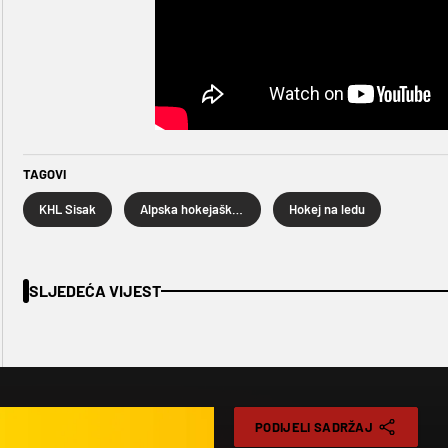
TAGOVI
KHL Sisak
Alpska hokejaška liga
Hokej na ledu
SLJEDEĆA VIJEST
PODIJELI SADRŽAJ