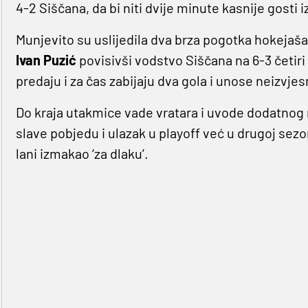
4-2 Siščana, da bi niti dvije minute kasnije gosti 
Munjevito su uslijedila dva brza pogotka hokejaš
Ivan Puzić
povisivši vodstvo Siščana na 6-3 četiri
predaju i za čas zabijaju dva gola i unose neizvje
Do kraja utakmice vade vratara i uvode dodatnog n
slave pobjedu i ulazak u playoff već u drugoj sezon
lani izmakao ‘za dlaku’.