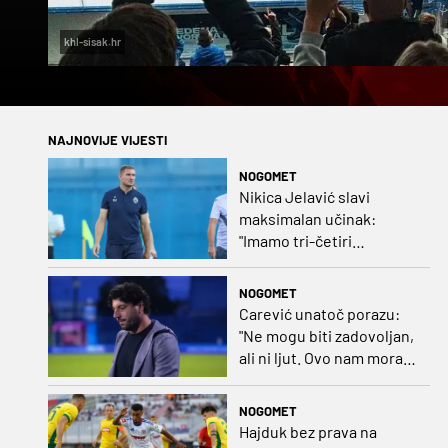
khl-sisak.hr
NAJNOVIJE VIJESTI
NOGOMET
Nikica Jelavić slavi
maksimalan učinak:
"Imamo tri-četiri
senatora koji vode naš
vrtić"
NOGOMET
Carević unatoč porazu:
"Ne mogu biti zadovoljan,
ali ni ljut. Ovo nam mora
biti putokaz"
NOGOMET
Hajduk bez prava na