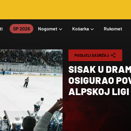
ti
SP 2026
Nogomet
Košarka
Rukomet
PODIJELI SADRŽAJ
SISAK U DRA
OSIGURAO POV
ALPSKOJ LIGI