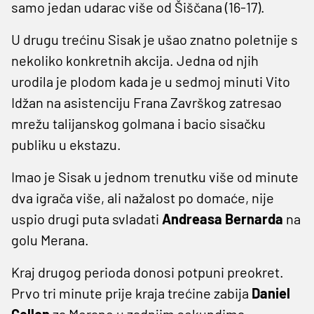
samo jedan udarac više od Šiščana (16-17).
U drugu trećinu Sisak je ušao znatno poletnije s
nekoliko konkretnih akcija. Jedna od njih
urodila je plodom kada je u sedmoj minuti Vito
Idžan na asistenciju Frana Završkog zatresao
mrežu talijanskog golmana i bacio sisačku
publiku u ekstazu.
Imao je Sisak u jednom trenutku više od minute
dva igrača više, ali nažalost po domaće, nije
uspio drugi puta svladati
Andreasa Bernarda
na
golu Merana.
Kraj drugog perioda donosi potpuni preokret.
Prvo tri minute prije kraja trećine zabija
Daniel
Gellon
za Merano u zadnjim sekundima