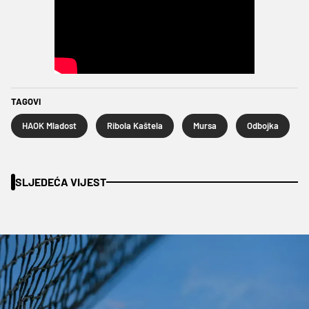
TAGOVI
HAOK Mladost
Ribola Kaštela
Mursa
Odbojka
SLJEDEĆA VIJEST