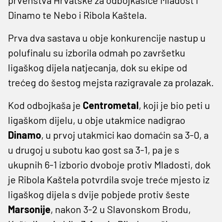
Dinamo te Nebo i Ribola Kaštela.
Prva dva sastava u obje konkurencije nastup u
polufinalu su izborila odmah po završetku
ligaškog dijela natjecanja, dok su ekipe od
trećeg do šestog mejsta razigravale za prolazak.
Kod odbojkaša je
Centrometal
, koji je bio peti u
ligaškom dijelu, u obje utakmice nadigrao
Dinamo
, u prvoj utakmici kao domaćin sa 3-0, a
u drugoj u subotu kao gost sa 3-1, pa je s
ukupnih 6-1 izborio dvoboje protiv Mladosti, dok
je Ribola Kaštela potvrdila svoje treće mjesto iz
ligaškog dijela s dvije pobjede protiv šeste
Marsonije
, nakon 3-2 u Slavonskom Brodu,