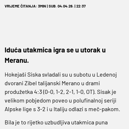
VRIJEME ČITANJA: 3MIN | SUB. 04.04.26. | 22:37
Iduća utakmica igra se u utorak u
Meranu.
Hokejaši Siska svladali su u subotu u Ledenoj
dvorani Zibel talijanski Merano u drami
produžetka 4:3 (0-0, 1-2, 2-1, 1-0, OT). Sisak je
velikom pobjedom poveo u polufinalnoj seriji
Alpske lige s 3-2 i u Italiju odlazi s meč-pakom.
Bila je to rijetko uzbudljiva utakmica puna