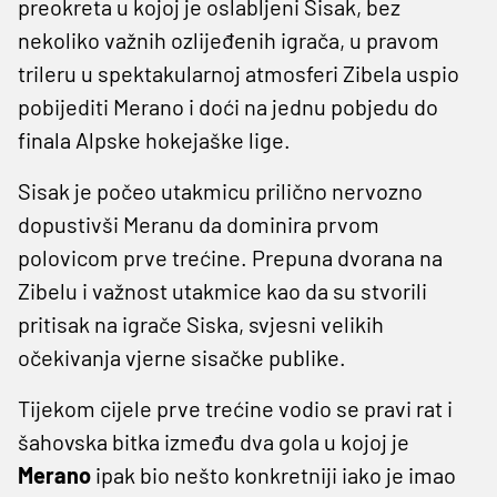
preokreta u kojoj je oslabljeni Sisak, bez
nekoliko važnih ozlijeđenih igrača, u pravom
trileru u spektakularnoj atmosferi Zibela uspio
pobijediti Merano i doći na jednu pobjedu do
finala Alpske hokejaške lige.
Sisak je počeo utakmicu prilično nervozno
dopustivši Meranu da dominira prvom
polovicom prve trećine. Prepuna dvorana na
Zibelu i važnost utakmice kao da su stvorili
pritisak na igrače Siska, svjesni velikih
očekivanja vjerne sisačke publike.
Tijekom cijele prve trećine vodio se pravi rat i
šahovska bitka između dva gola u kojoj je
Merano
ipak bio nešto konkretniji iako je imao