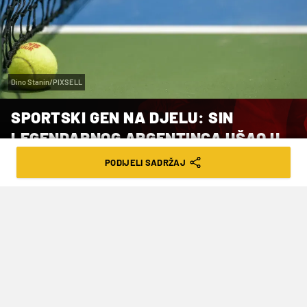
Dino Stanin/PIXSELL
SPORTSKI GEN NA DJELU: SIN
LEGENDARNOG ARGENTINCA UŠAO U
POLUFINALE HOUSTONA
PODIJELI SADRŽAJ
VRIJEME ČITANJA: 3MIN | SUB. 04.04.26. | 22:37
Ovaj 24-godišnji tenisač sin je slavnog