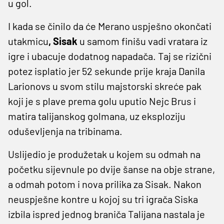
u gol.
I kada se činilo da će Merano uspješno okončati
utakmicu
, Sisak
u samom finišu vadi vratara iz
igre i ubacuje dodatnog napadača. Taj se rizični
potez isplatio jer 52 sekunde prije kraja Danila
Larionovs u svom stilu majstorski skreće pak
koji je s plave prema golu uputio Nejc Brus i
matira talijanskog golmana, uz eksploziju
oduševljenja na tribinama.
Uslijedio je produžetak u kojem su odmah na
početku sijevnule po dvije šanse na obje strane,
a odmah potom i nova prilika za Sisak. Nakon
neuspješne kontre u kojoj su tri igrača Siska
izbila ispred jednog braniča Talijana nastala je