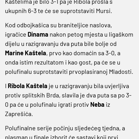
Kaštelima je bilo 3-1 pa je Ribola prošla s
ukupnih 6-3 te će se suprotstaviti Mursi.
Kod odbojkašica su braniteljice naslova,
igračice
Dinama
nakon petog mjesta u ligaškom
dijelu u razigravanju dva puta bile bolje od
Marine Kaštela
, prvo kao domaćin sa 3-0, a
onda istim rezultatom i kao gost, pa će se u
polufinalu suprotstaviti prvoplasiranoj Mladosti.
I
Ribola Kaštela
je u razigravanju bila uvjerljiva
protiv splitskih Brda, slavila je dva puta sa po 3-
0 pa će u polufinalu igrati protiv
Neba
iz
Zaprešića.
Polufinalne serije počinju sljedećeg tjedna, a
plasman u finale izborit će sastavi koji prvi