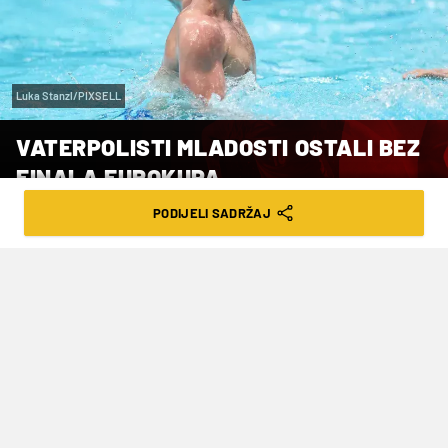
Luka Stanzl/PIXSELL
VATERPOLISTI MLADOSTI OSTALI BEZ
FINALA EUROKUPA
PODIJELI SADRŽAJ
VRIJEME ČITANJA: 2MIN | PET. 25.04.25. | 09:01
Radnički je uvjerljivo slavio
Vaterpolisti zagrebačke Mladosti nisu se uspjeli