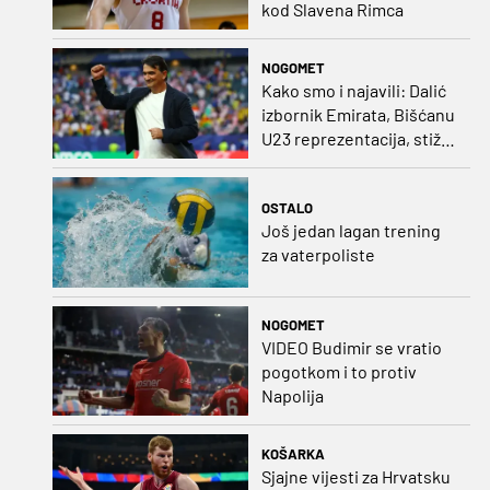
kod Slavena Rimca
NOGOMET
Kako smo i najavili: Dalić
izbornik Emirata, Bišćanu
U23 reprezentacija, stiže
i Ivanković!
OSTALO
Još jedan lagan trening
za vaterpoliste
NOGOMET
VIDEO Budimir se vratio
pogotkom i to protiv
Napolija
KOŠARKA
Sjajne vijesti za Hrvatsku