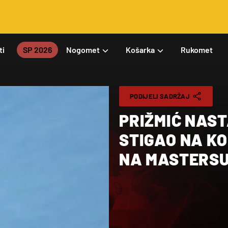
ti
SP 2026
Nogomet
Košarka
Rukomet
PODIJELI SADRŽAJ
PRIŽMIĆ NAS
STIGAO NA K
NA MASTERS