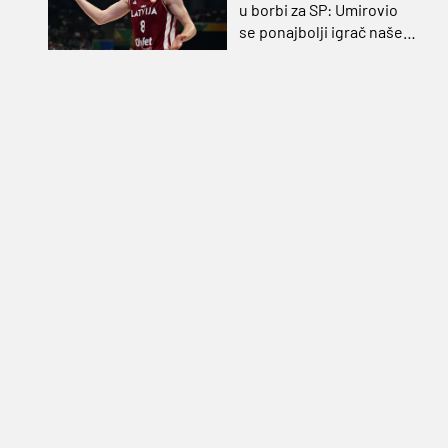
u borbi za SP: Umirovio
se ponajbolji igrač našeg
idućeg protivnika