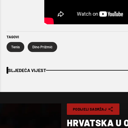
TAGOVI
Tenis
Dino Prižmić
SLJEDEĆA VIJEST
PODIJELI SADRŽAJ
HRVATSKA U O