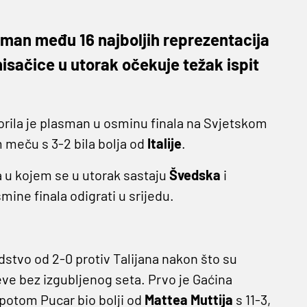
sman među 16 najboljih reprezentacija
isačice u utorak očekuje težak ispit
rila je plasman u osminu finala na Svjetskom
meču s 3-2 bila bolja od
Italije
.
 u kojem se u utorak sastaju
Švedska
i
mine finala odigrati u srijedu.
stvo od 2-0 protiv Talijana nakon što su
ve bez izgubljenog seta. Prvo je Gaćina
je potom Pucar bio bolji od
Mattea Muttija
s 11-3,