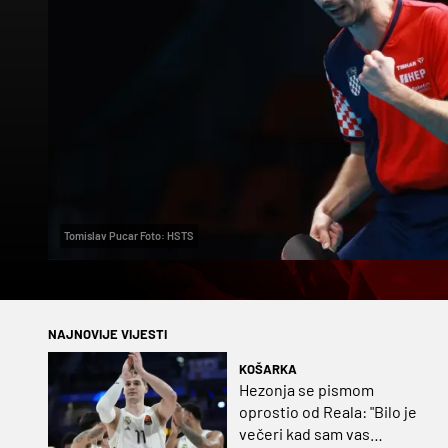
Tomislav Pucar Foto: HSTS
NAJNOVIJE VIJESTI
KOŠARKA
Hezonja se pismom
oprostio od Reala: "Bilo je
večeri kad sam vas