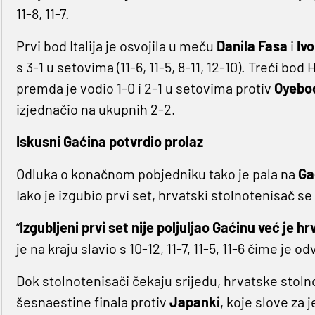
11-8, 11-7.
Prvi bod Italija je osvojila u meču
Danila Fasa
i
Iv
s 3-1 u setovima (11-6, 11-5, 8-11, 12-10). Treći bo
premda je vodio 1-0 i 2-1 u setovima protiv
Oyebo
izjednačio na ukupnih 2-2.
Iskusni Gaćina potvrdio prolaz
Odluka o konačnom pobjedniku tako je pala na
Ga
Iako je izgubio prvi set, hrvatski stolnotenisač se 
“
Izgubljeni prvi set nije poljuljao Gaćinu već je h
je na kraju slavio s 10-12, 11-7, 11-5, 11-6 čime je
Dok stolnotenisači čekaju srijedu, hrvatske stoln
šesnaestine finala protiv
Japanki
, koje slove za 