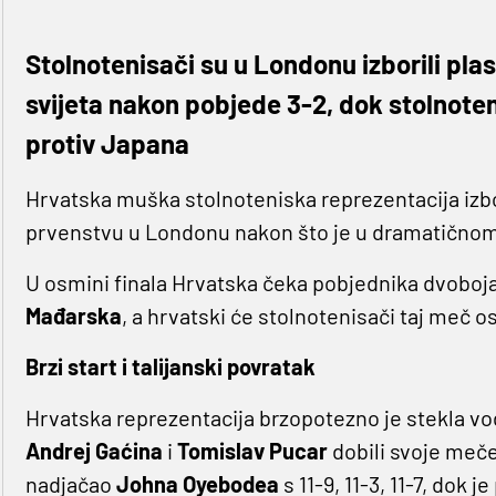
Stolnotenisači su u Londonu izborili pla
svijeta nakon pobjede 3-2, dok stolnoten
protiv Japana
Hrvatska muška stolnoteniska reprezentacija izbo
prvenstvu u Londonu nakon što je u dramatičnom 
U osmini finala Hrvatska čeka pobjednika dvoboja
Mađarska
, a hrvatski će stolnotenisači taj meč os
Brzi start i talijanski povratak
Hrvatska reprezentacija brzopotezno je stekla vod
Andrej Gaćina
i
Tomislav Pucar
dobili svoje meče
nadjačao
Johna Oyebodea
s 11-9, 11-3, 11-7, dok 