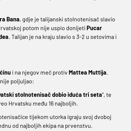
ora Bana
, gdje je talijanski stolnotenisač slavio
d Hrvatskoj potom nije uspio donijeti
Pucar
dea
. Talijan je na kraju slavio s 3-2 u setovima i
ćinu
i na njegov meč protiv
Mattea Muttija
.
nije poljuljao:
rvatski stolnotenisač dobio iduća tri seta
”, te
 odveo Hrvatsku među 16 najboljih.
otenisačice tijekom utorka igraju svoj dvoboj
jednu od najboljih ekipa na prvenstvu.