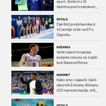
sport: Srebrni s OI
debitira pod hrvatskom
zastavom
OSTALO
Čak 640 predstavnika iz
43 zemlje stiže na EP u
Zagrebu
KOŠARKA
Veliki talent hrvatske
košarke minute će tražiti
kod Slavena Rimca
NOGOMET
Kako smo i najavili: Dalić
izbornik Emirata, Bišćanu
U23 reprezentacija, stiže
i Ivanković!
OSTALO