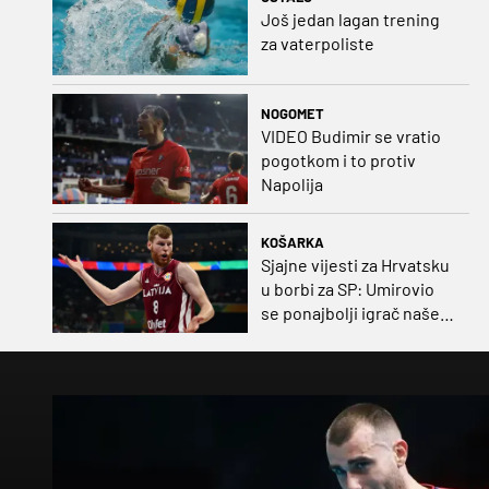
Još jedan lagan trening
za vaterpoliste
NOGOMET
VIDEO Budimir se vratio
pogotkom i to protiv
Napolija
KOŠARKA
Sjajne vijesti za Hrvatsku
u borbi za SP: Umirovio
se ponajbolji igrač našeg
idućeg protivnika