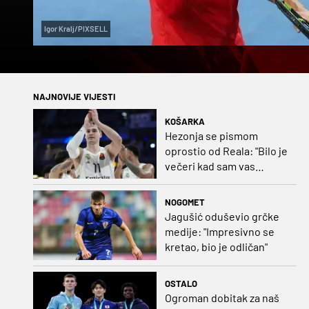
Igor Kralj/PIXSELL
NAJNOVIJE VIJESTI
KOŠARKA
Hezonja se pismom
oprostio od Reala: "Bilo je
večeri kad sam vas
dovodio do ruba
strpljenja"
NOGOMET
Jagušić oduševio grčke
medije: "Impresivno se
kretao, bio je odličan"
OSTALO
Ogroman dobitak za naš