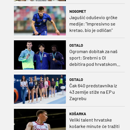
dovodio do ruba
strpljenja"
NOGOMET
Jagušić oduševio grčke
medije: "Impresivno se
kretao, bio je odličan"
OSTALO
Ogroman dobitak za naš
sport: Srebrni s OI
debitira pod hrvatskom
zastavom
OSTALO
Čak 640 predstavnika iz
43 zemlje stiže na EP u
Zagrebu
KOŠARKA
Veliki talent hrvatske
košarke minute će tražiti