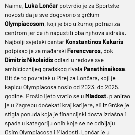
Naime,
Luka Lončar
potvrdio je za Sportske
novosti da je sve dogovorio s grčkim
Olympiacosom
, koji je bio u žurnoj potrazi za
centrom jer će ih napustiti oba njihova sidraša.
Najbolji svjetski centar
Konstantinos Kakaris
potpisao je za mađarski
Ferencvaros
, dok
Dimitris Nikolaidis
odlazi u redove sve
ambicioznijeg gradskog rivala
Panathinaikosa
.
Bit će to povratak u Pirej za Lončara, koji je
kapicu Olympiacosa nosio od 2023. do 2025.
godine. Prošlo ljeto vratio se u
Mladost
, planirao
je u Zagrebu dočekati kraj karijere, ali iz Grčke je
stigla ponuda koja je financijski dosta izdašna i
spada u kategoriju onih koje se ne odbijaju.
Osim Olympiacosa i Mladosti, Lončar je u