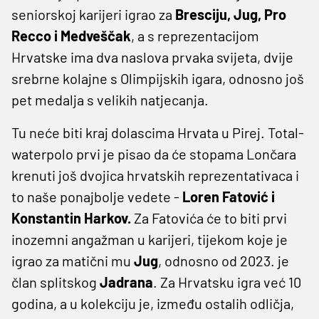
seniorskoj karijeri igrao za
Bresciju, Jug, Pro
Recco i Medveščak
, a s reprezentacijom
Hrvatske ima dva naslova prvaka svijeta, dvije
srebrne kolajne s Olimpijskih igara, odnosno još
pet medalja s velikih natjecanja.
Tu neće biti kraj dolascima Hrvata u Pirej. Total-
waterpolo prvi je pisao da će stopama Lončara
krenuti još dvojica hrvatskih reprezentativaca i
to naše ponajbolje vedete -
Loren Fatović i
Konstantin Harkov.
Za Fatovića će to biti prvi
inozemni angažman u karijeri, tijekom koje je
igrao za matični mu
Jug
, odnosno od 2023. je
član splitskog
Jadrana
. Za Hrvatsku igra već 10
godina, a u kolekciju je, između ostalih odličja,