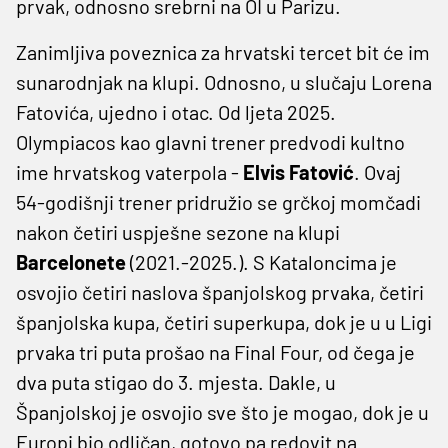
prvak, odnosno srebrni na OI u Parizu.
Zanimljiva poveznica za hrvatski tercet bit će im
sunarodnjak na klupi. Odnosno, u slučaju Lorena
Fatovića, ujedno i otac. Od ljeta 2025.
Olympiacos kao glavni trener predvodi kultno
ime hrvatskog vaterpola -
Elvis Fatović
. Ovaj
54-godišnji trener pridružio se grčkoj momčadi
nakon četiri uspješne sezone na klupi
Barcelonete
(2021.-2025.). S Kataloncima je
osvojio četiri naslova španjolskog prvaka, četiri
španjolska kupa, četiri superkupa, dok je u u Ligi
prvaka tri puta prošao na Final Four, od čega je
dva puta stigao do 3. mjesta. Dakle, u
Španjolskoj je osvojio sve što je mogao, dok je u
Europi bio odličan, gotovo pa redovit na