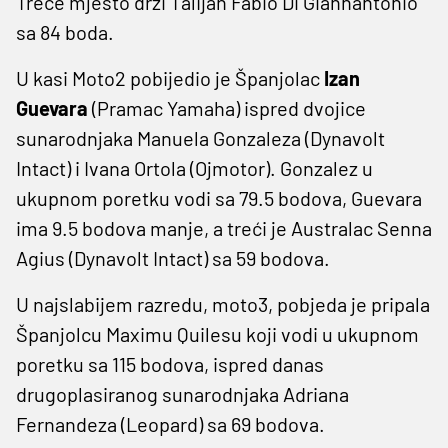
Treće mjesto drži Talijan Fabio Di Giannantonio
sa 84 boda.
U kasi Moto2 pobijedio je Španjolac
Izan
Guevara
(Pramac Yamaha) ispred dvojice
sunarodnjaka Manuela Gonzaleza (Dynavolt
Intact) i Ivana Ortola (Ojmotor). Gonzalez u
ukupnom poretku vodi sa 79.5 bodova, Guevara
ima 9.5 bodova manje, a treći je Australac Senna
Agius (Dynavolt Intact) sa 59 bodova.
U najslabijem razredu, moto3, pobjeda je pripala
Španjolcu Maximu Quilesu koji vodi u ukupnom
poretku sa 115 bodova, ispred danas
drugoplasiranog sunarodnjaka Adriana
Fernandeza (Leopard) sa 69 bodova.