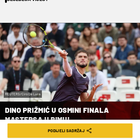
REUTERS/Ciro De Luca
DINO PRIŽMIĆ U OSMINI FINALA
MASTERSA U RIMU!
PODIJELI SADRŽAJ
VRIJEME ČITANJA: 3MIN | NED. 10.05.26. | 17:14