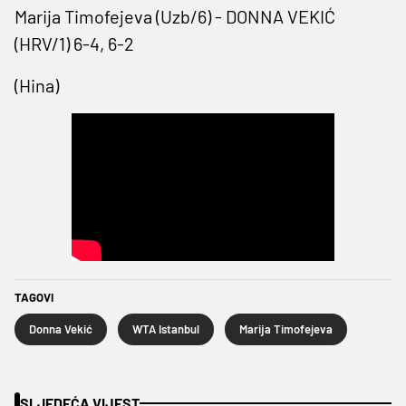
Marija Timofejeva (Uzb/6) - DONNA VEKIĆ
(HRV/1) 6-4, 6-2
(Hina)
TAGOVI
Donna Vekić
WTA Istanbul
Marija Timofejeva
SLJEDEĆA VIJEST