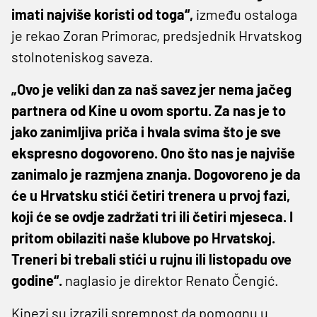
imati najviše koristi od toga“,
između ostaloga
je rekao Zoran Primorac, predsjednik Hrvatskog
stolnoteniskog saveza.
„Ovo je veliki dan za naš savez jer nema jačeg
partnera od Kine u ovom sportu. Za nas je to
jako zanimljiva priča i hvala svima što je sve
ekspresno dogovoreno. Ono što nas je najviše
zanimalo je razmjena znanja. Dogovoreno je da
će u Hrvatsku stići četiri trenera u prvoj fazi,
koji će se ovdje zadržati tri ili četiri mjeseca. I
pritom obilaziti naše klubove po Hrvatskoj.
Treneri bi trebali stići u rujnu ili listopadu ove
godine“.
naglasio je direktor Renato Čengić.
Kinezi su izrazili spremnost da pomognu u