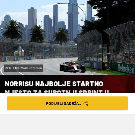
REUTERS/Mark Peterson
NORRISU NAJBOLJE STARTNO
MJESTO ZA SUBOTNJI SPRINT U
ŠANGAJU
PODIJELI SADRŽAJ
VRIJEME ČITANJA: 2MIN | PET. 19.04.24. | 13:24