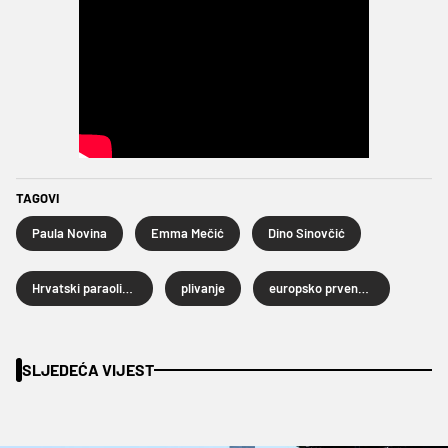
TAGOVI
Paula Novina
Emma Mečić
Dino Sinovčić
Hrvatski paraolimpijski odbor
plivanje
europsko prvenstvo u plivanju
SLJEDEĆA VIJEST