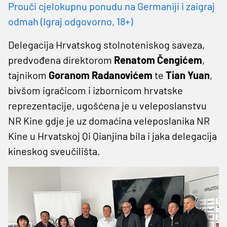
Prouči cjelokupnu ponudu na Germaniji i zaigraj
odmah (Igraj odgovorno, 18+)
Delegacija Hrvatskog stolnoteniskog saveza,
predvođena direktorom
Renatom Čengićem
,
tajnikom
Goranom Radanovićem
te
Tian Yuan
,
bivšom igračicom i izbornicom hrvatske
reprezentacije, ugošćena je u veleposlanstvu
NR Kine gdje je uz domaćina veleposlanika NR
Kine u Hrvatskoj Qi Qianjina bila i jaka delegacija
kineskog sveučilišta.