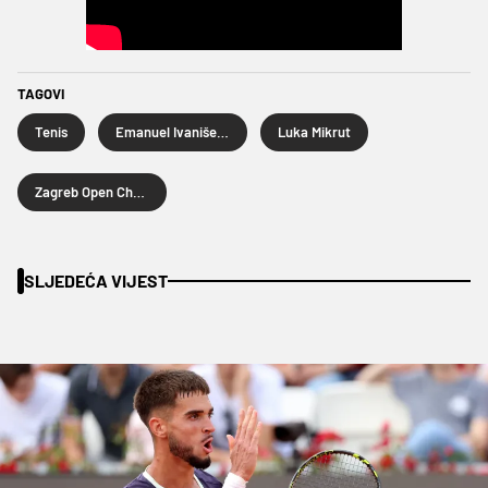
TAGOVI
Tenis
Emanuel Ivanišević
Luka Mikrut
Zagreb Open Challenger
SLJEDEĆA VIJEST