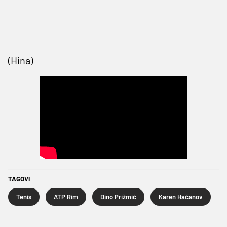
(Hina)
TAGOVI
Tenis
ATP Rim
Dino Prižmić
Karen Hačanov