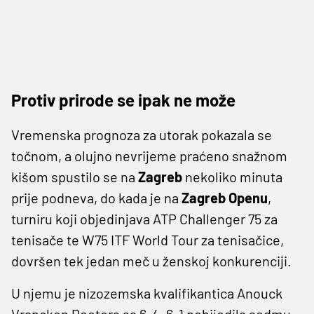
Protiv prirode se ipak ne može
Vremenska prognoza za utorak pokazala se
točnom, a olujno nevrijeme praćeno snažnom
kišom spustilo se na
Zagreb
nekoliko minuta
prije podneva, do kada je na
Zagreb Openu
,
turniru koji objedinjava ATP Challenger 75 za
tenisače te W75 ITF World Tour za tenisačice,
dovršen tek jedan meč u ženskoj konkurenciji.
U njemu je nizozemska kvalifikantica Anouck
Vrancken Peeters sa 6-4, 6-1 pobijedila sedmu