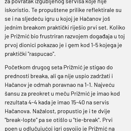
za povratak izgubljenog servisa koje nije
iskoristio. Te propuštene prilike reflektirale su
se i na sljedeću igru u kojoj je Hačanov još
jednim breakom praktički riješio prvi set. Koliko
je Prižmić bio frustriran razvojem događaja u toj
prvoj dionici pokazao je i gem kod 1-5 kojega je
praktički "raspucao".
Početkom drugog seta Prižmić je stigao do
prednosti breaka, ali ga nije uspio zadržati i
Hačanov je odmah poravnao na 1-1. Najveću
šansu za preokret u meču Prižmić je imao kod
rezultata 4-4 kada je imao 15-40 na servis
Hačanova. Nažalost, propustio je i te dvije
"break-lopte" pa se otišlo u "tie-break". Prvi
poen u odlučujućoj igri osvojio je Prižmić na