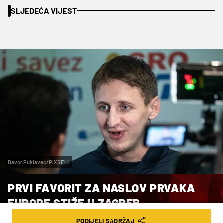
SLJEDEĆA VIJEST
Davor Puklavec/PIXSELL
PRVI FAVORIT ZA NASLOV PRVAKA
EUROPE STIŽE U ZAGREB
PODIJELI SADRŽAJ