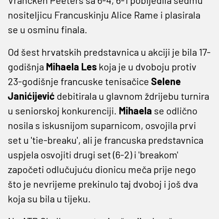
nositeljicu Francuskinju Alice Rame i plasirala
se u osminu finala.
Od šest hrvatskih predstavnica u akciji je bila 17-
godišnja
Mihaela Les
koja je u dvoboju protiv
23-godišnje francuske tenisačice
Selene
Janićijević
debitirala u glavnom ždrijebu turnira
u seniorskoj konkurenciji.
Mihaela
se odlično
nosila s iskusnijom suparnicom, osvojila prvi
set u 'tie-breaku', ali je francuska predstavnica
uspjela osvojiti drugi set (6-2) i 'breakom'
započeti odlučujuću dionicu meča prije nego
što je nevrijeme prekinulo taj dvoboj i još dva
koja su bila u tijeku.