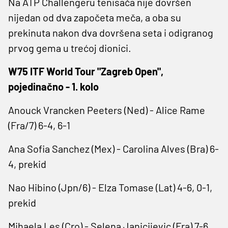
Na ATP Challengeru tenisača nije dovršen
nijedan od dva započeta meča, a oba su
prekinuta nakon dva dovršena seta i odigranog
prvog gema u trećoj dionici.
W75 ITF World Tour "Zagreb Open",
pojedinačno - 1. kolo
Anouck Vrancken Peeters (Ned) - Alice Rame
(Fra/7) 6-4, 6-1
Ana Sofia Sanchez (Mex) - Carolina Alves (Bra) 6-
4, prekid
Nao Hibino (Jpn/6) - Elza Tomase (Lat) 4-6, 0-1,
prekid
Mihaela Les (Cro) - Selena Janicijevic (Fra) 7-6