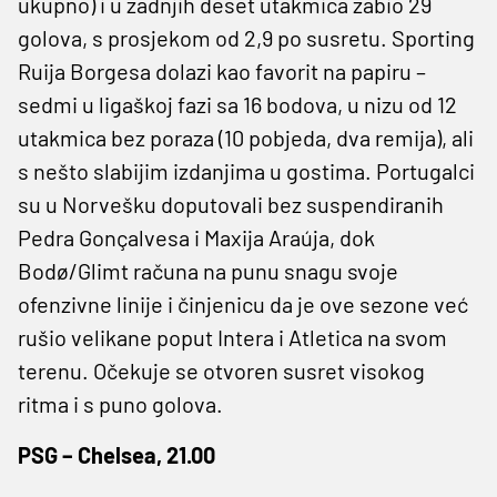
ukupno) i u zadnjih deset utakmica zabio 29
golova, s prosjekom od 2,9 po susretu. Sporting
Ruija Borgesa dolazi kao favorit na papiru –
sedmi u ligaškoj fazi sa 16 bodova, u nizu od 12
utakmica bez poraza (10 pobjeda, dva remija), ali
s nešto slabijim izdanjima u gostima. Portugalci
su u Norvešku doputovali bez suspendiranih
Pedra Gonçalvesa i Maxija Araúja, dok
Bodø/Glimt računa na punu snagu svoje
ofenzivne linije i činjenicu da je ove sezone već
rušio velikane poput Intera i Atletica na svom
terenu. Očekuje se otvoren susret visokog
ritma i s puno golova.
PSG – Chelsea, 21.00