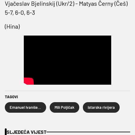
Vjačeslav Bjelinskij (Ukr/2) - Matyas Černy (Češ)
5-7, 6-0, 6-3
(Hina)
TAGOVI
Emanuel Ivanišević
Mili Poljičak
Istarska rivijera
SLJEDEĆA VIJEST