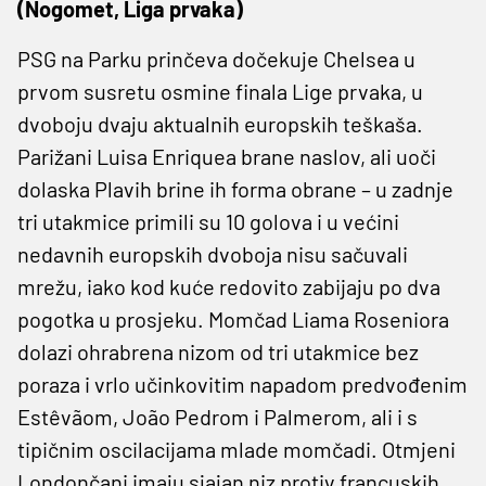
(Nogomet, Liga prvaka)
PSG na Parku prinčeva dočekuje Chelsea u
prvom susretu osmine finala Lige prvaka, u
dvoboju dvaju aktualnih europskih teškaša.
Parižani Luisa Enriquea brane naslov, ali uoči
dolaska Plavih brine ih forma obrane – u zadnje
tri utakmice primili su 10 golova i u većini
nedavnih europskih dvoboja nisu sačuvali
mrežu, iako kod kuće redovito zabijaju po dva
pogotka u prosjeku. Momčad Liama Roseniora
dolazi ohrabrena nizom od tri utakmice bez
poraza i vrlo učinkovitim napadom predvođenim
Estêvãom, João Pedrom i Palmerom, ali i s
tipičnim oscilacijama mlade momčadi. Otmjeni
Londončani imaju sjajan niz protiv francuskih