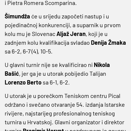
i Pietra Romera Scomparina.
Šimundža
će u srijedu započeti nastup i u
pojedinačnoj konkurenciji, a suparnik u prvom
kolu mu je Slovenac
Aljaž Jeran
, koji je u
zadnjem kolu kvalifikacija svladao
Denija Žmaka
sa 6-2, 6-7 (4), 10-5.
U glavni turnir nije se kvalificirao ni
Nikola
Bašić
, jer ga je u utorak pobijedio Talijan
Lorenzo Berto
sa 6-1, 6-2.
U utorak je u porečkom Teniskom centru Pical
održano i svečano otvaranje 54. izdanja Istarske
rivijere, najstarijeg profesionalnog teniskog
turnira u Hrvatskoj. Glavni organizator i direktor
turnira
Branimir Horvat
u pozdravnom je govoru