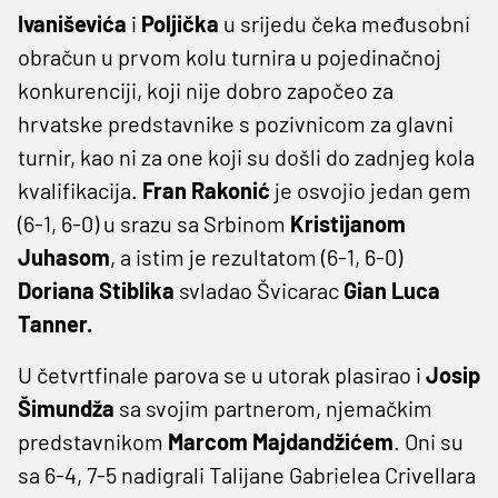
Ivaniševića
i
Poljička
u srijedu čeka međusobni
obračun u prvom kolu turnira u pojedinačnoj
konkurenciji, koji nije dobro započeo za
hrvatske predstavnike s pozivnicom za glavni
turnir, kao ni za one koji su došli do zadnjeg kola
kvalifikacija.
Fran Rakonić
je osvojio jedan gem
(6-1, 6-0) u srazu sa Srbinom
Kristijanom
Juhasom
, a istim je rezultatom (6-1, 6-0)
Doriana Stiblika
svladao Švicarac
Gian Luca
Tanner.
U četvrtfinale parova se u utorak plasirao i
Josip
Šimundža
sa svojim partnerom, njemačkim
predstavnikom
Marcom Majdandžićem
. Oni su
sa 6-4, 7-5 nadigrali Talijane Gabrielea Crivellara