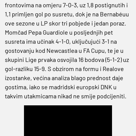
frontovima na omjeru 7-0-3, uz 1,8 postignutih i
1,1 primljen gol po susretu, dok je na Bernabéuu
ove sezone u LP skor tri pobjede i jedan poraz.
Momčad Pepa Guardiole u posljednjih pet
susreta ima učinak 4-1-0, uključujući 3-1 na
gostovanju kod Newcastlea u FA Cupu, te je u
skupini Lige prvaka osvojila 16 bodova (5-1-2) uz
gol-razliku 15-9. S obzirom na formu i Realove
izostanke, većina analiza blago prednost daje
gostima, iako se madridski europski DNK u
takvim utakmicama nikad ne smije podcijeniti.