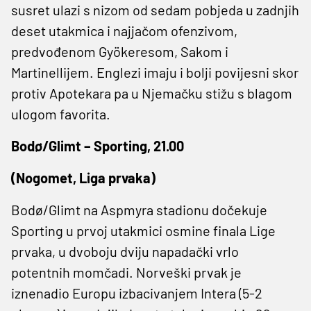
susret ulazi s nizom od sedam pobjeda u zadnjih
deset utakmica i najjačom ofenzivom,
predvođenom Gyökeresom, Sakom i
Martinellijem. Englezi imaju i bolji povijesni skor
protiv Apotekara pa u Njemačku stižu s blagom
ulogom favorita.
Bodø/Glimt – Sporting, 21.00
(Nogomet, Liga prvaka)
Bodø/Glimt na Aspmyra stadionu dočekuje
Sporting u prvoj utakmici osmine finala Lige
prvaka, u dvoboju dviju napadački vrlo
potentnih momčadi. Norveški prvak je
iznenadio Europu izbacivanjem Intera (5-2