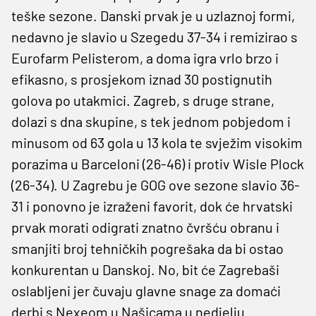
teške sezone. Danski prvak je u uzlaznoj formi,
nedavno je slavio u Szegedu 37-34 i remizirao s
Eurofarm Pelisterom, a doma igra vrlo brzo i
efikasno, s prosjekom iznad 30 postignutih
golova po utakmici. Zagreb, s druge strane,
dolazi s dna skupine, s tek jednom pobjedom i
minusom od 63 gola u 13 kola te svježim visokim
porazima u Barceloni (26-46) i protiv Wisle Plock
(26-34). U Zagrebu je GOG ove sezone slavio 36-
31 i ponovno je izraženi favorit, dok će hrvatski
prvak morati odigrati znatno čvršću obranu i
smanjiti broj tehničkih pogrešaka da bi ostao
konkurentan u Danskoj. No, bit će Zagrebaši
oslabljeni jer čuvaju glavne snage za domaći
derbi s Nexeom u Našicama u nedjelju...