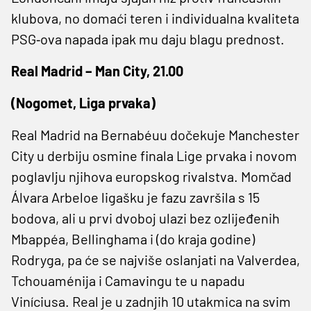
klubova, no domaći teren i individualna kvaliteta
PSG‑ova napada ipak mu daju blagu prednost.
Real Madrid – Man City, 21.00
(Nogomet, Liga prvaka)
Real Madrid na Bernabéuu dočekuje Manchester
City u derbiju osmine finala Lige prvaka i novom
poglavlju njihova europskog rivalstva. Momčad
Álvara Arbeloe ligašku je fazu završila s 15
bodova, ali u prvi dvoboj ulazi bez ozlijeđenih
Mbappéa, Bellinghama i (do kraja godine)
Rodryga, pa će se najviše oslanjati na Valverdea,
Tchouaménija i Camavingu te u napadu
Viníciusa. Real je u zadnjih 10 utakmica na svim