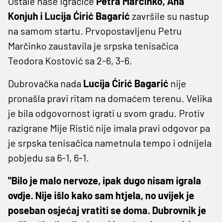
Ostale naše igračice
Petra Marčinko, Ana
Konjuh i Lucija Ćirić Bagarić
završile su nastup
na samom startu. Prvopostavljenu Petru
Marčinko zaustavila je srpska tenisačica
Teodora Kostović sa 2-6, 3-6.
Dubrovačka nada
Lucija Ćirić Bagarić
nije
pronašla pravi ritam na domaćem terenu. Velika
je bila odgovornost igrati u svom gradu. Protiv
razigrane Mije Ristić nije imala pravi odgovor pa
je srpska tenisačica nametnula tempo i odnijela
pobjedu sa 6-1, 6-1.
"Bilo je malo nervoze, ipak dugo nisam igrala
ovdje. Nije išlo kako sam htjela, no uvijek je
poseban osjećaj vratiti se doma. Dubrovnik je