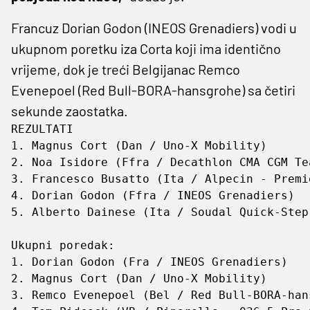
Francuz Dorian Godon (INEOS Grenadiers) vodi u
ukupnom poretku iza Corta koji ima identično
vrijeme, dok je treći Belgijanac Remco
Evenepoel (Red Bull-BORA-hansgrohe) sa četiri
sekunde zaostatka.
REZULTATI

1. ⁠Magnus Cort (Dan / Uno-X Mobility)      
2. Noa Isidore (Ffra / Decathlon CMA CGM Tea
3. Francesco Busatto (Ita / Alpecin - ​Premi
4. Dorian Godon (Ffra / INEOS Grenadiers)

5. ⁠Alberto Dainese (Ita / Soudal Quick-Step
Ukupni poredak:

1. Dorian Godon (Fra / INEOS Grenadiers)   
2. Magnus ⁠Cort (Dan / Uno-X Mobility)      
3. Remco Evenepoel (Bel / Red Bull-BORA-han