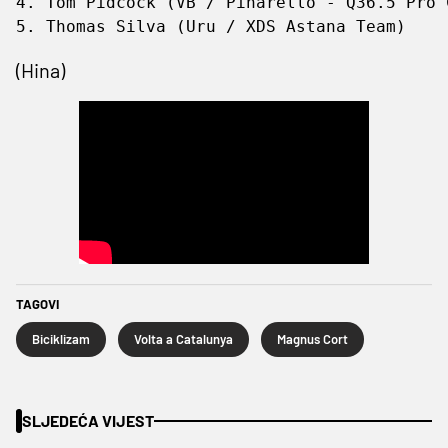
4. ‌Tom Pidcock (VB / Pinarello - Q36.5 Pro Cycling Team) +6

5. ​Thomas Silva (Uru / XDS Astana Team)   
(Hina)
TAGOVI
Biciklizam
Volta a Catalunya
Magnus Cort
SLJEDEĆA VIJEST