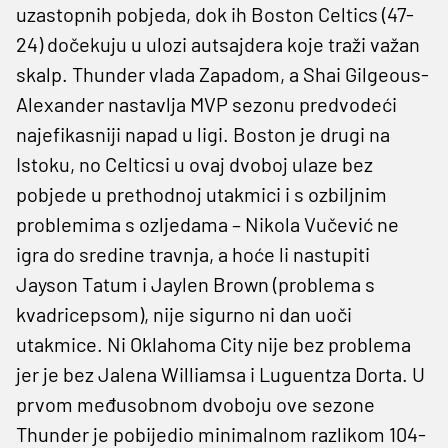
uzastopnih pobjeda, dok ih Boston Celtics (47-
24) dočekuju u ulozi autsajdera koje traži važan
skalp. Thunder vlada Zapadom, a Shai Gilgeous-
Alexander nastavlja MVP sezonu predvodeći
najefikasniji napad u ligi. Boston je drugi na
Istoku, no Celticsi u ovaj dvoboj ulaze bez
pobjede u prethodnoj utakmici i s ozbiljnim
problemima s ozljedama – Nikola Vučević ne
igra do sredine travnja, a hoće li nastupiti
Jayson Tatum i Jaylen Brown (problema s
kvadricepsom), nije sigurno ni dan uoči
utakmice. Ni Oklahoma City nije bez problema
jer je bez Jalena Williamsa i Luguentza Dorta. U
prvom međusobnom dvoboju ove sezone
Thunder je pobijedio minimalnom razlikom 104-