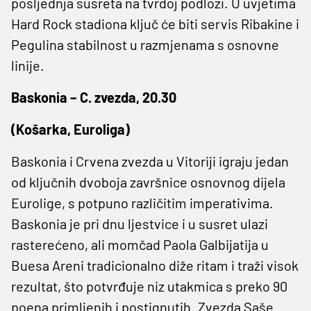
posljednja susreta na tvrdoj podlozi. U uvjetima
Hard Rock stadiona ključ će biti servis Ribakine i
Pegulina stabilnost u razmjenama s osnovne
linije.
Baskonia – C. zvezda, 20.30
(Košarka, Euroliga)
Baskonia i Crvena zvezda u Vitoriji igraju jedan
od ključnih dvoboja završnice osnovnog dijela
Eurolige, s potpuno različitim imperativima.
Baskonia je pri dnu ljestvice i u susret ulazi
rasterećeno, ali momčad Paola Galbijatija u
Buesa Areni tradicionalno diže ritam i traži visok
rezultat, što potvrđuje niz utakmica s preko 90
poena primljenih i postignutih. Zvezda Saše