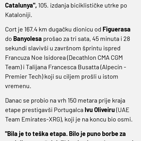
Catalunya",
105. izdanja biciklističke utrke po
Kataloniji.
Cort je 167.4 km dugačku dionicu od
Figuerasa
do
Banyolesa
prošao za tri sata, 45 minuta i 28
sekundi slavivši u završnom šprintu ispred
Francuza Noe Isidorea (Decathlon CMA CGM
Team) i Talijana Francesca Busatta (Alpecin - ​
Premier Tech) koji su ciljem prošli u istom
vremenu.
Danac se probio na vrh 150 metara prije kraja
etape prestigavši Portugalca
Ivu Oliveiru
(UAE
Team Emirates-XRG), koji je na koncu bio osmi.
"Bila je to teška etapa. Bilo je puno borbe za