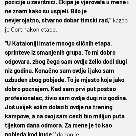
pozicije u završnici. Ekipa je vjerovala u mene i
ne znam kako su uspjeli. Bilo je
nevjerojatno, stvarno dobar timski rad,"
kazao
je Cort nakon etape.
"U Kataloniji imate mnogo sličnih etapa,
sprinteve iz smanjenih grupa. To mi dobro
odgovara, zbog čega sam ovdje želio doći dugi
niz godina. Konačno sam ovdje i jako sam
uzbuđen zbog pobjede. To je mjesto koje jako
dobro poznajem. Kad sam prvi put postao
profesionalac, živio sam ovdje dugi niz godina.
Još uvijek volim dolaziti ovdje na trening
kampove, a na ovoj sam cesti bio milijun puta
tijekom dana odmora. Za mene je to kao
pobjeda kod kuće,"
dodao je.