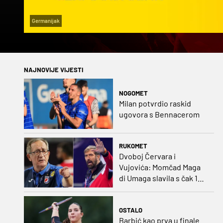
Germanijak
NAJNOVIJE VIJESTI
NOGOMET
Milan potvrdio raskid
ugovora s Bennacerom
RUKOMET
Dvoboj Červara i
Vujovića: Momčad Maga
di Umaga slavila s čak 12
golova razlike
OSTALO
Barbić kao prva u finale