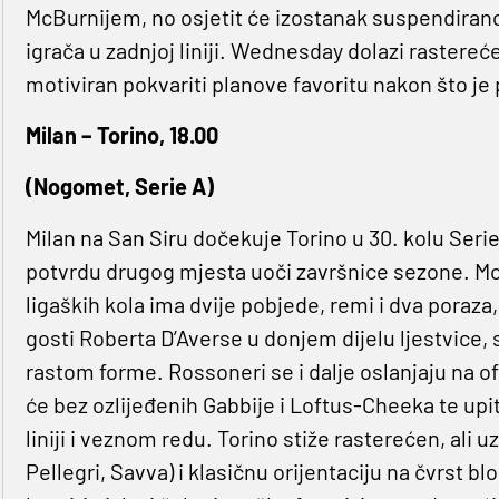
McBurnijem, no osjetit će izostanak suspendirano
igrača u zadnjoj liniji. Wednesday dolazi rasterećen,
motiviran pokvariti planove favoritu nakon što je
Milan – Torino, 18.00
(Nogomet, Serie A)
Milan na San Siru dočekuje Torino u 30. kolu Serie 
potvrdu drugog mjesta uoči završnice sezone. Mo
ligaških kola ima dvije pobjede, remi i dva poraza, 
gosti Roberta D’Averse u donjem dijelu ljestvice, s 
rastom forme. Rossoneri se i dalje oslanjaju na o
će bez ozlijeđenih Gabbije i Loftus-Cheeka te upi
liniji i veznom redu. Torino stiže rasterećen, ali
Pellegri, Savva) i klasičnu orijentaciju na čvrst blo