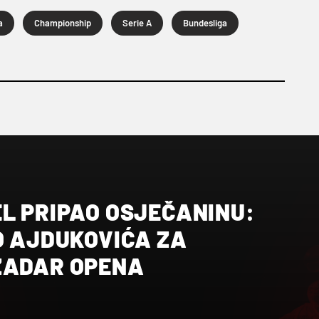
a
Championship
Serie A
Bundesliga
EL PRIPAO OSJEČANINU:
O AJDUKOVIĆA ZA
ZADAR OPENA