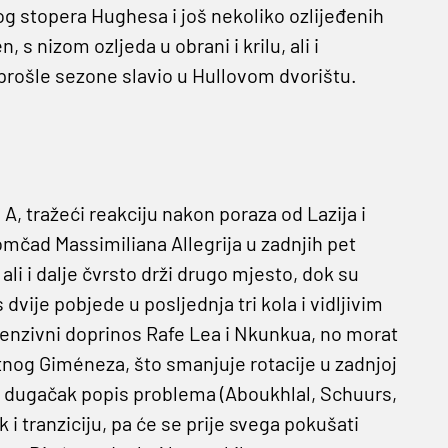
g stopera Hughesa i još nekoliko ozlijeđenih
 s nizom ozljeda u obrani i krilu, ali i
 prošle sezone slavio u Hullovom dvorištu.
A, tražeći reakciju nakon poraza od Lazija i
mčad Massimiliana Allegrija u zadnjih pet
ali i dalje čvrsto drži drugo mjesto, dok su
dvije pobjede u posljednja tri kola i vidljivim
fenzivni doprinos Rafe Lea i Nkunkua, no morat
tnog Giméneza, što smanjuje rotacije u zadnjoj
 uz dugačak popis problema (Aboukhlal, Schuurs,
k i tranziciju, pa će se prije svega pokušati