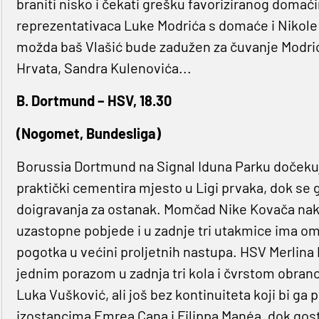
braniti nisko i čekati grešku favoriziranog domaći
reprezentativaca Luke Modrića s domaće i Nikole V
možda baš Vlašić bude zadužen za čuvanje Modrića,
Hrvata, Sandra Kulenovića...
B. Dortmund – HSV, 18.30
(Nogomet, Bundesliga)
Borussia Dortmund na Signal Iduna Parku doček
praktički cementira mjesto u Ligi prvaka, dok se
doigravanja za ostanak. Momčad Nike Kovača nako
uzastopne pobjede i u zadnje tri utakmice ima om
pogotka u većini proljetnih nastupa. HSV Merlina Po
jednim porazom u zadnja tri kola i čvrstom obrano
Luka Vušković, ali još bez kontinuiteta koji bi ga 
izostancima Emrea Cana i Filippa Manéa, dok gost