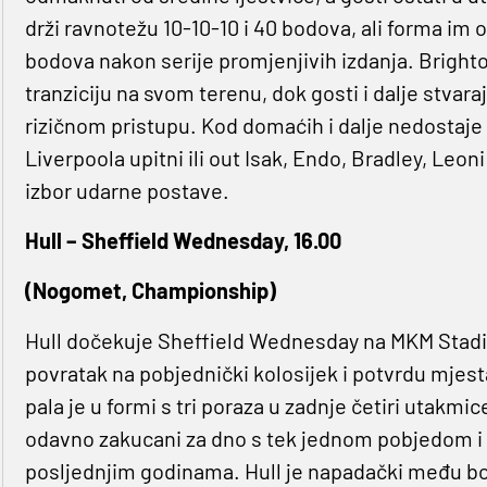
drži ravnotežu 10-10-10 i 40 bodova, ali forma im o
bodova nakon serije promjenjivih izdanja. Brighton
tranziciju na svom terenu, dok gosti i dalje stvara
rizičnom pristupu. Kod domaćih i dalje nedostaje
Liverpoola upitni ili out Isak, Endo, Bradley, Leo
izbor udarne postave.
Hull – Sheffield Wednesday, 16.00
(Nogomet, Championship)
Hull dočekuje Sheffield Wednesday na MKM Stadi
povratak na pobjednički kolosijek i potvrdu mjes
pala je u formi s tri poraza u zadnje četiri utakmice
odavno zakucani za dno s tek jednom pobjedom i 
posljednjim godinama. Hull je napadački među bo