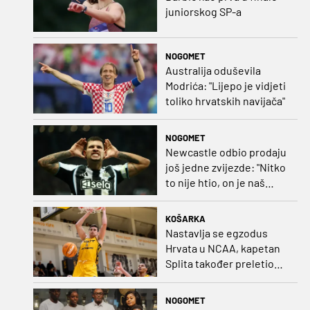
juniorskog SP-a
NOGOMET
Australija oduševila
Modrića: "Lijepo je vidjeti
toliko hrvatskih navijača"
NOGOMET
Newcastle odbio prodaju
još jedne zvijezde: "Nitko
to nije htio, on je naš
kapetan"
KOŠARKA
Nastavlja se egzodus
Hrvata u NCAA, kapetan
Splita također preletio
Atlantik
NOGOMET