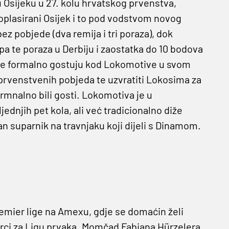
Osijeku u 27. kolu hrvatskog prvenstva,
toplasirani Osijek i to pod vodstvom novog
ez pobjede (dva remija i tri poraza), dok
pa te poraza u Derbiju i zaostatka do 10 bodova
ne formalno gostuju kod Lokomotive u svom
 prvenstvenih pobjeda te uzvratiti Lokosima za
rmnalno bili gosti. Lokomotiva je u
dnjih pet kola, ali već tradicionalno diže
dan suparnik na travnjaku koji dijeli s Dinamom.
remier lige na Amexu, gdje se domaćin želi
utrci za Ligu prvaka. Momčad Fabiana Hürzelera