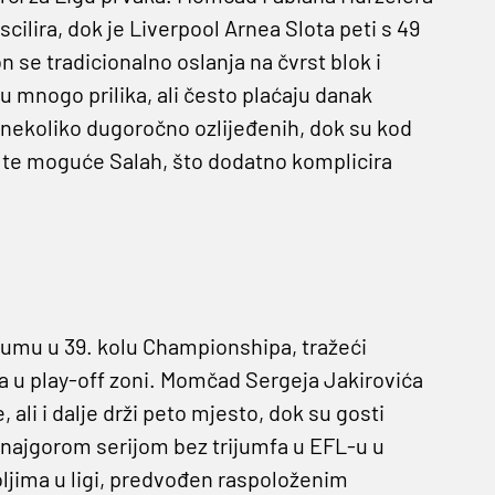
scilira, dok je Liverpool Arnea Slota peti s 49
 se tradicionalno oslanja na čvrst blok i
ju mnogo prilika, ali često plaćaju danak
 nekoliko dugoročno ozlijeđenih, dok su kod
ni te moguće Salah, što dodatno komplicira
umu u 39. kolu Championshipa, tražeći
ta u play-off zoni. Momčad Sergeja Jakirovića
, ali i dalje drži peto mjesto, dok su gosti
najgorom serijom bez trijumfa u EFL-u u
ljima u ligi, predvođen raspoloženim