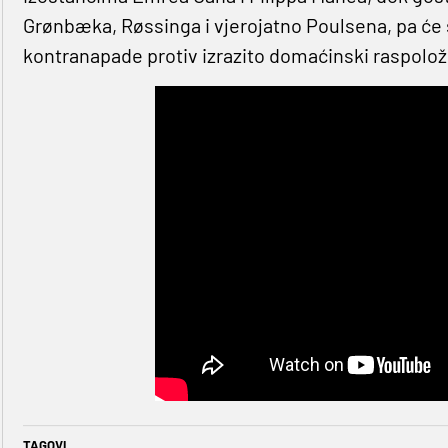
Grønbæka, Røssinga i vjerojatno Poulsena, pa će se
kontranapade protiv izrazito domaćinski raspolož
TAGOVI