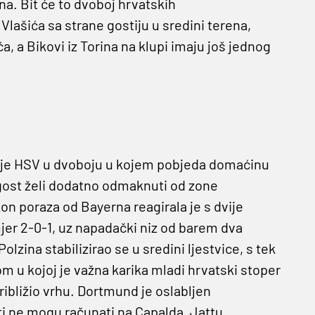
na. Bit će to dvoboj hrvatskih
lašića sa strane gostiju u sredini terena,
 a Bikovi iz Torina na klupi imaju još jednog
uje HSV u dvoboju u kojem pobjeda domaćinu
 gost želi dodatno odmaknuti od zone
n poraza od Bayerna reagirala je s dvije
jer 2-0-1, uz napadački niz od barem dva
lzina stabilizirao se u sredini ljestvice, s tek
m u kojoj je važna karika mladi hrvatski stoper
približio vrhu. Dortmund je oslabljen
i ne mogu računati na Capalda, Jattu,