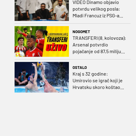
VIDEO Dinamo objavio
potvrdu velikog posla:
Mladi Francuz iz PSG-a
zadužio dres Plavih!
NOGOMET
TRANSFERI (8. kolovoza):
Arsenal potvrdio
pojačanje od 87,5 milijuna
eura, Benfica prihvatila
dvije ponude za Ivanovića
OSTALO
Kraj s 32 godine:
Umirovio se igrač koji je
Hrvatsku skoro koštao
svjetskog zlata