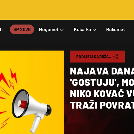
ti
SP 2026
Nogomet
Košarka
Rukomet
PODIJELI SADRŽAJ
NAJAVA DANA
'GOSTUJU', M
NIKO KOVAČ V
TRAŽI POVRA