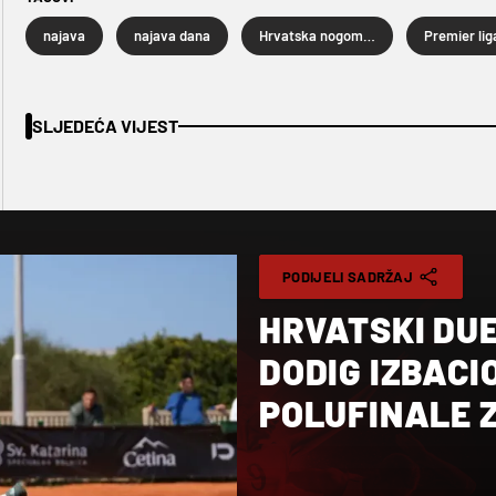
najava
najava dana
Hrvatska nogometna liga
Premier lig
SLJEDEĆA VIJEST
PODIJELI SADRŽAJ
HRVATSKI DU
DODIG IZBACI
POLUFINALE 