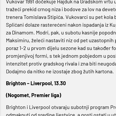
Vukovar 1991 dočekuje Hajduk na Gradskom vrtu u 
tražeći prekid crnog niza i bodove za lov na deve
trenera Tomislava Stipića. Vukovarci su pet kola b
Splićani dolaze rasterećeni nakon ispadanja iz Ku
za Dinamom. Modri, pak, u subotu kasnije popod
Maksimiru, želeći nastaviti niz od pet uzastopnih
poraz 1-2 u prvom dijelu sezone kad su također fo
promjenjivoj formi, s tek jednom pobjedom u poslje
intenzitet protiv gradskog rivala i zna biti neugo
Dodajmo da nitko ne izostaje zbog žutih kartona.
Brighton – Liverpool, 13.30
(Nogomet, Premier liga)
Brighton i Liverpool otvaraju subotnji program P
odmaknuti od sredine ljestvice, a gosti ostati u 