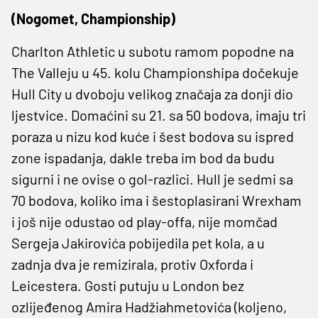
(Nogomet, Championship)
Charlton Athletic u subotu ramom popodne na
The Valleju u 45. kolu Championshipa dočekuje
Hull City u dvoboju velikog značaja za donji dio
ljestvice. Domaćini su 21. sa 50 bodova, imaju tri
poraza u nizu kod kuće i šest bodova su ispred
zone ispadanja, dakle treba im bod da budu
sigurni i ne ovise o gol-razlici. Hull je sedmi sa
70 bodova, koliko ima i šestoplasirani Wrexham
i još nije odustao od play-offa, nije momčad
Sergeja Jakirovića pobijedila pet kola, a u
zadnja dva je remizirala, protiv Oxforda i
Leicestera. Gosti putuju u London bez
ozlijeđenog Amira Hadžiahmetovića (koljeno,