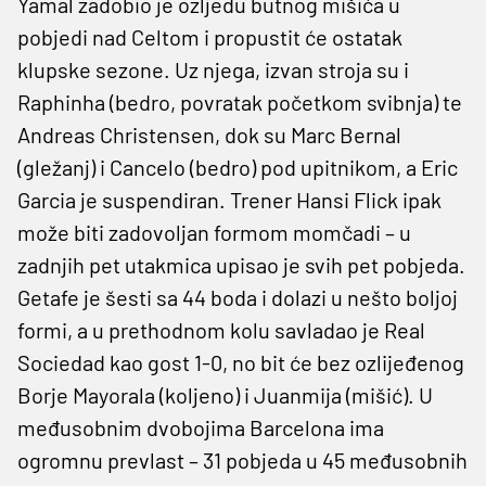
Yamal zadobio je ozljedu butnog mišića u
pobjedi nad Celtom i propustit će ostatak
klupske sezone. Uz njega, izvan stroja su i
Raphinha (bedro, povratak početkom svibnja) te
Andreas Christensen, dok su Marc Bernal
(gležanj) i Cancelo (bedro) pod upitnikom, a Eric
Garcia je suspendiran. Trener Hansi Flick ipak
može biti zadovoljan formom momčadi – u
zadnjih pet utakmica upisao je svih pet pobjeda.
Getafe je šesti sa 44 boda i dolazi u nešto boljoj
formi, a u prethodnom kolu savladao je Real
Sociedad kao gost 1-0, no bit će bez ozlijeđenog
Borje Mayorala (koljeno) i Juanmija (mišić). U
međusobnim dvobojima Barcelona ima
ogromnu prevlast – 31 pobjeda u 45 međusobnih