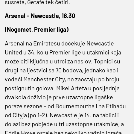
susreta, Getafe tek četiri.
Arsenal – Newcastle, 18.30
(Nogomet, Premier liga)
Arsenal na Emiratesu dočekuje Newcastle
United u 34. kolu Premier lige u utakmici koja
može biti ključna u utrci za naslov. Topnici su
drugi na ljestvici sa 70 bodova, jednako kao i
vodeći Manchester City, no zaostaju po broju
postignutih golova. Mikel Arteta u posljednja
dva kola doživio je prve uzastopne ligaške
poraze sezone – od Bournemoutha i na Etihadu
od Cityja (po 1-2). Newcastle je 14. na tablici i
dolazi bez pobjede u tri uzastopne utakmice, a
Eddie Howe ostaje bez nekoliko važnih igrača.