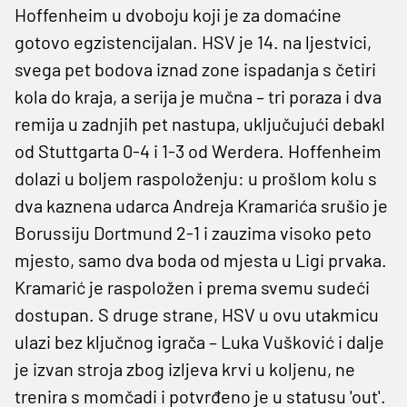
Hoffenheim u dvoboju koji je za domaćine
gotovo egzistencijalan. HSV je 14. na ljestvici,
svega pet bodova iznad zone ispadanja s četiri
kola do kraja, a serija je mučna – tri poraza i dva
remija u zadnjih pet nastupa, uključujući debakl
od Stuttgarta 0-4 i 1-3 od Werdera. Hoffenheim
dolazi u boljem raspoloženju: u prošlom kolu s
dva kaznena udarca Andreja Kramarića srušio je
Borussiju Dortmund 2-1 i zauzima visoko peto
mjesto, samo dva boda od mjesta u Ligi prvaka.
Kramarić je raspoložen i prema svemu sudeći
dostupan. S druge strane, HSV u ovu utakmicu
ulazi bez ključnog igrača – Luka Vušković i dalje
je izvan stroja zbog izljeva krvi u koljenu, ne
trenira s momčadi i potvrđeno je u statusu 'out'.