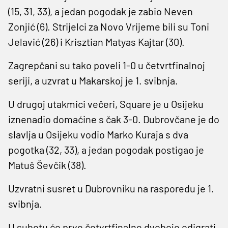
(15, 31, 33), a jedan pogodak je zabio Neven
Zonjić (6). Strijelci za Novo Vrijeme bili su Toni
Jelavić (26) i Krisztian Matyas Kajtar (30).
Zagrepčani su tako poveli 1-0 u četvrtfinalnoj
seriji, a uzvrat u Makarskoj je 1. svibnja.
U drugoj utakmici večeri, Square je u Osijeku
iznenadio domaćine s čak 3-0. Dubrovčane je do
slavlja u Osijeku vodio Marko Kuraja s dva
pogotka (32, 33), a jedan pogodak postigao je
Matuš Ševčik (38).
Uzvratni susret u Dubrovniku na rasporedu je 1.
svibnja.
U subotu će prve četvrtfinalne dvoboje odigrati