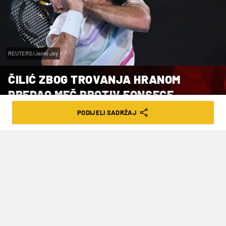
REUTERS/Jaimi Joy
ČILIĆ ZBOG TROVANJA HRANOM
PREDAO MEČ PROTIV FONSECE
PODIJELI SADRŽAJ
VRIJEME ČITANJA: 4MIN | SUB. 25.04.26. | 07:59
Čilić je na društvenoj mreži Instagram
objavio da se otrovao hranom