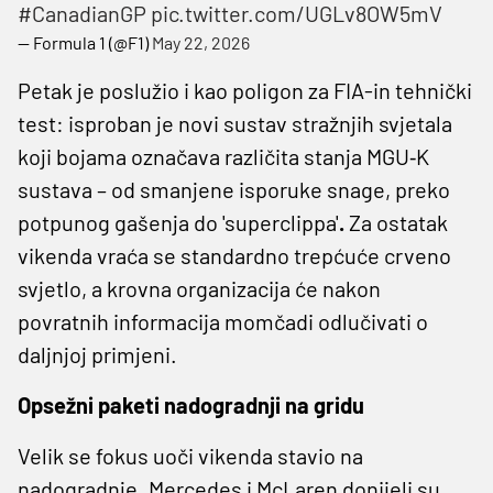
#CanadianGP
pic.twitter.com/UGLv8OW5mV
— Formula 1 (@F1)
May 22, 2026
Petak je poslužio i kao poligon za FIA-in tehnički
test: isproban je novi sustav stražnjih svjetala
koji bojama označava različita stanja MGU‑K
sustava – od smanjene isporuke snage, preko
potpunog gašenja do 'superclippa'
.
Za ostatak
vikenda vraća se standardno trepćuće crveno
svjetlo, a krovna organizacija će nakon
povratnih informacija momčadi odlučivati o
daljnjoj primjeni.
Opsežni paketi nadogradnji na gridu
Velik se fokus uoči vikenda stavio na
nadogradnje. Mercedes i McLaren donijeli su