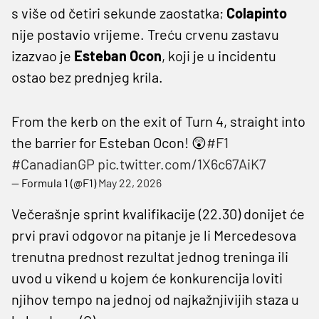
s više od četiri sekunde zaostatka;
Colapinto
nije postavio vrijeme. Treću crvenu zastavu
izazvao je
Esteban Ocon
, koji je u incidentu
ostao bez prednjeg krila.
From the kerb on the exit of Turn 4, straight into
the barrier for Esteban Ocon! 😲
#F1
#CanadianGP
pic.twitter.com/1X6c67AiK7
— Formula 1 (@F1)
May 22, 2026
Večerašnje sprint kvalifikacije (22.30) donijet će
prvi pravi odgovor na pitanje je li Mercedesova
trenutna prednost rezultat jednog treninga ili
uvod u vikend u kojem će konkurencija loviti
njihov tempo na jednoj od najkažnjivijih staza u