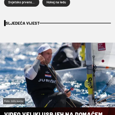
Svjetsko prvenstvo u hokeju na ledu
Hokej na ledu
SLJEDEĆA VIJEST
Foto: Info.kadar
VIDEO VELIKI USPJEH NA DOMAĆEM