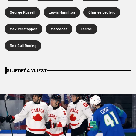
George Russell
Lewis Hamilton
Charles Leclerc
Max Verstappen
Mercedes
Ferrari
Red Bull Racing
SLJEDEĆA VIJEST