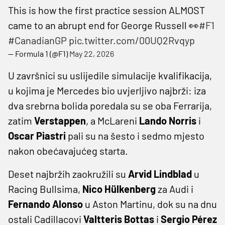
This is how the first practice session ALMOST
came to an abrupt end for George Russell 👀
#F1
#CanadianGP
pic.twitter.com/00UQ2Rvqyp
— Formula 1 (@F1)
May 22, 2026
U završnici su uslijedile simulacije kvalifikacija,
u kojima je Mercedes bio uvjerljivo najbrži: iza
dva srebrna bolida poredala su se oba Ferrarija,
zatim
Verstappen
, a McLareni
Lando Norris
i
Oscar Piastri
pali su na šesto i sedmo mjesto
nakon obećavajućeg starta.
Deset najbržih zaokružili su
Arvid Lindblad
u
Racing Bullsima,
Nico Hülkenberg
za Audi i
Fernando Alonso
u Aston Martinu, dok su na dnu
ostali Cadillacovi
Valtteris Bottas
i
Sergio Pérez