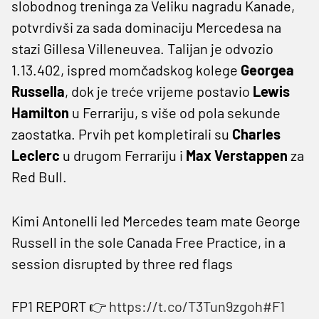
slobodnog treninga za Veliku nagradu Kanade,
potvrdivši za sada dominaciju Mercedesa na
stazi Gillesa Villeneuvea. Talijan je odvozio
1.13.402, ispred momčadskog kolege
Georgea
Russella
, dok je treće vrijeme postavio
Lewis
Hamilton
u Ferrariju, s više od pola sekunde
zaostatka. Prvih pet kompletirali su
Charles
Leclerc
u drugom Ferrariju i
Max Verstappen
za
Red Bull.
Kimi Antonelli led Mercedes team mate George
Russell in the sole Canada Free Practice, in a
session disrupted by three red flags
FP1 REPORT 👉
https://t.co/T3Tun9zgoh
#F1