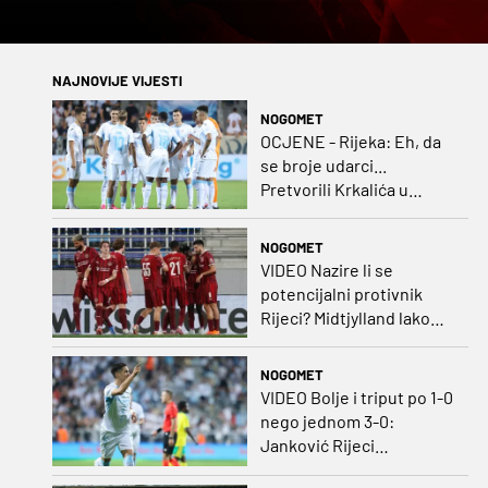
NAJNOVIJE VIJESTI
NOGOMET
OCJENE - Rijeka: Eh, da
se broje udarci...
Pretvorili Krkalića u
junaka, a izlet na uzvrat u
ozbiljan posao!
NOGOMET
VIDEO Nazire li se
potencijalni protivnik
Rijeci? Midtjylland lako
protiv Iraca za slavlje u
prvoj utakmici
NOGOMET
VIDEO Bolje i triput po 1-0
nego jednom 3-0:
Janković Rijeci
projektilom donio slavlje