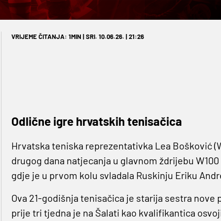
VRIJEME ČITANJA: 1MIN | SRI. 10.06.26. | 21:26
Odlične igre hrvatskih tenisačica
Hrvatska teniska reprezentativka Lea Bošković (WT
drugog dana natjecanja u glavnom ždrijebu W100 
gdje je u prvom kolu svladala Ruskinju Eriku Andrej
Ova 21-godišnja tenisačica je starija sestra nove
prije tri tjedna je na Šalati kao kvalifikantica osv