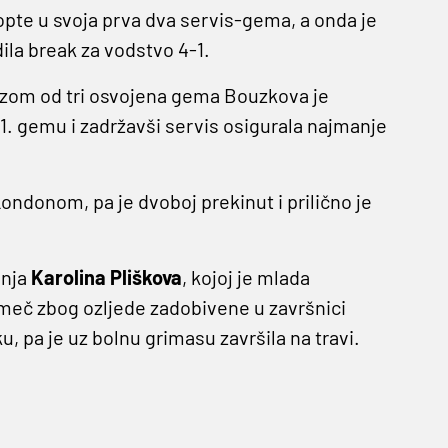
opte u svoja prva dva servis-gema, a onda je
dila break za vodstvo 4-1.
 Nizom od tri osvojena gema Bouzkova je
u 11. gemu i zadržavši servis osigurala najmanje
Londonom, pa je dvoboj prekinut i prilično je
inja
Karolina
Pliškova
, kojoj je mlada
i meč zbog ozljede zadobivene u završnici
u, pa je uz bolnu grimasu završila na travi.