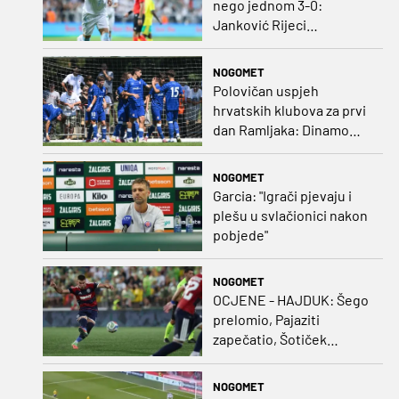
nego jednom 3-0:
Janković Rijeci
projektilom donio slavlje
protiv inferiornijeg
NOGOMET
protivnika
Polovičan uspjeh
hrvatskih klubova za prvi
dan Ramljaka: Dinamo
poražen od Juventusa,
Hajduk bolji od Bologne
NOGOMET
Garcia: "Igrači pjevaju i
plešu u svlačionici nakon
pobjede"
NOGOMET
OCJENE - HAJDUK: Šego
prelomio, Pajaziti
zapečatio, Šotiček
oduševio u predstavi
splitskih 'odlikaša'
NOGOMET