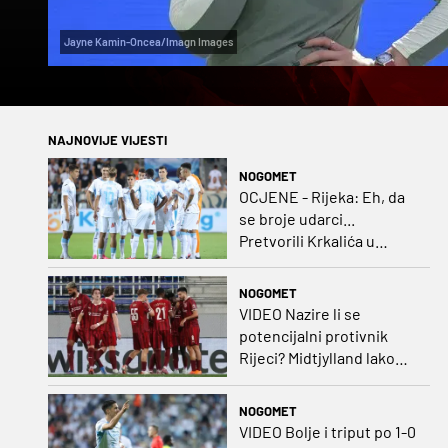
Jayne Kamin-Oncea/Imagn Images
NAJNOVIJE VIJESTI
NOGOMET
OCJENE - Rijeka: Eh, da
se broje udarci...
Pretvorili Krkalića u
junaka, a izlet na uzvrat u
ozbiljan posao!
NOGOMET
VIDEO Nazire li se
potencijalni protivnik
Rijeci? Midtjylland lako
protiv Iraca za slavlje u
prvoj utakmici
NOGOMET
VIDEO Bolje i triput po 1-0