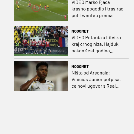
VIDEO Marko Pjaca
krasno pogodio i trasirao
put Twenteu prema
važnoj pobjedi
NOGOMET
VIDEO Petarda u Litvi za
kraj crnog niza: Hajduk
nakon šest godina
pobijedio na europskom
gostovanju
NOGOMET
Ništa od Arsenala:
Vinicius Junior potpisat
će novi ugovor s Real
Madridom