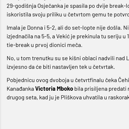
29-godišnja Osječanka je spasila po dvije break-l
iskoristila svoju priliku u četvrtom gemu te potvr
Imala je Donna i 5-2, ali do set-lopte nije došla.
izjednačila na 5-5, a Vekić je prekinula tu seriju 
tie-break u prvoj dionici meča.
No, u tom trenutku su se kišni oblaci nadvili nad 
izvjesno da će biti nastavljen tek u četvrtak.
Pobjednicu ovog dvoboja u četvrtfinalu čeka Čeh
Kanađanka
Victoria Mboko
bila prisiljena predat
drugog seta, kad ju je Pliškova uhvatila u raskorak