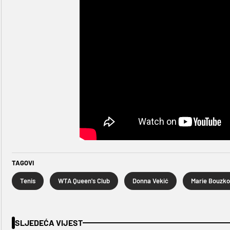
TAGOVI
Tenis
WTA Queen's Club
Donna Vekić
Marie Bouzk
SLJEDEĆA VIJEST