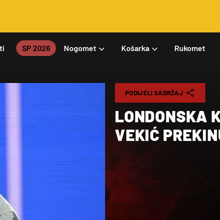
ti
SP 2026
Nogomet
Košarka
Rukomet
PODIJELI SADRŽAJ
LONDONSKA K
VEKIĆ PREKIN