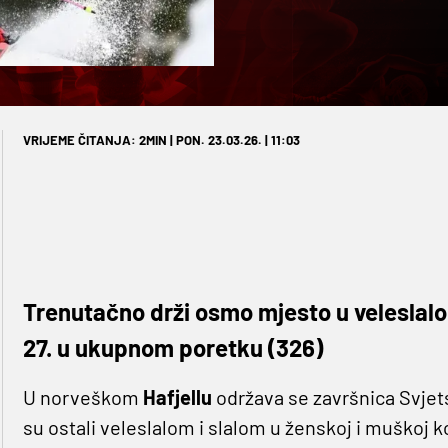
VRIJEME ČITANJA: 2MIN | PON. 23.03.26. | 11:03
Trenutačno drži osmo mjesto u veleslalom
27. u ukupnom poretku (326)
U norveškom
Hafjellu
održava se završnica Svjet
su ostali veleslalom i slalom u ženskoj i muškoj k