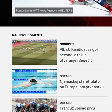
Pontus Lundahl/TT News Agency via REUTERS
NAJNOVIJE VIJESTI
NOGOMET
VIDEO Kandidat za gol
sezone, a tek je
otvaranje: Segečić
bombom probio West
Ham!
OSTALO
Njemačkoj štafeti zlato
na Europskom prvenstvu
OSTALO
Francuz upisao prvu