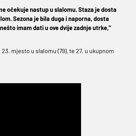
 me očekuje nastup u slalomu. Staza je dosta
lalom. Sezona je bila duga i naporna, dosta
š nešto imam dati u ove dvije zadnje utrke,"
 23. mjesto u slalomu (79), te 27. u ukupnom