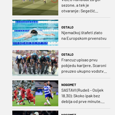
sezone, a tek je
otvaranje: Segečić
bombom probio West
Ham!
OSTALO
Njemačkoj štafeti zlato
na Europskom prvenstvu
OSTALO
Francuz upisao prvu
pobjedu karijere, Scaroni
preuzeo ukupno vodstvo
u Poljskoj
NOGOMET
SASTAVI (Rudeš - Osijek
18.30): Skoko ipak bez
debija od prve minute,
gosti promijenili
napadača u odnosu na
NOGOMET