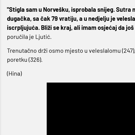
"Stigla sam u Norvešku, isprobala snijeg. Sutra
dugačka, sa čak 79 vratiju, a u nedjelju je veles
iscrpljujuća. Bliži se kraj, ali imam osjećaj da jo
poručila je Ljutić.
Trenutačno drži osmo mjesto u veleslalomu (247),
poretku (326).
(Hina)