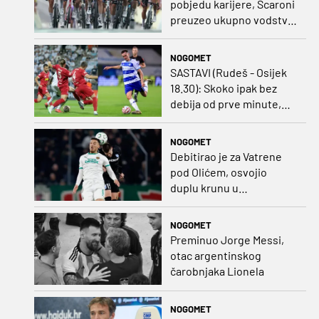
pobjedu karijere, Scaroni
preuzeo ukupno vodstvo
u Poljskoj
NOGOMET
SASTAVI (Rudeš - Osijek
18.30): Skoko ipak bez
debija od prve minute,
gosti promijenili
napadača u odnosu na
NOGOMET
prvo kolo
Debitirao je za Vatrene
pod Olićem, osvojio
duplu krunu u
Rumunjskoj pa preselio
na Cipar
NOGOMET
Preminuo Jorge Messi,
otac argentinskog
čarobnjaka Lionela
NOGOMET