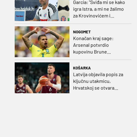
Garcia: "Sviđa mi se kako
igra Istra, a mi ne žalimo
za Krovinovićem i
Guillamonom. Selahi?
Nismo u kontaktu"
NOGOMET
Konačan kraj sage:
Arsenal potvrdio
kupovinu Brune
Guimaraesa
KOŠARKA
Latvija objavila popis za
ključnu utakmicu,
Hrvatskoj se otvara
velika prilika