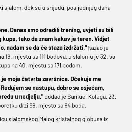
i slalom, dok su u srijedu, posljednjeg dana
e. Danas smo odradili trening, uvjeti su bili
g kupa, tako da znam kakav je teren. Vidjet
lo, nadam se da će staza izdržati,"
kazao je
na 19. mjestu sa 111 bodova, u slalomu je 32. sa
upa na 40. mjestu sa 171 bodom.
vo je moja četvrta završnica. Očekuje me
a. Radujem se nastupu, dobro se osjećam,
redu u nedjelju,"
dodao je Samuel Kolega, 23.
oretku drži 69. mjesto sa 94 boda.
ljicu slalomskog Malog kristalnog globusa iz