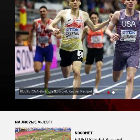
REUTERS/Aleksandra Szmigiel, Kacper Pempel
NAJNOVIJE VIJESTI
NOGOMET
VIDEO Kandidat za gol