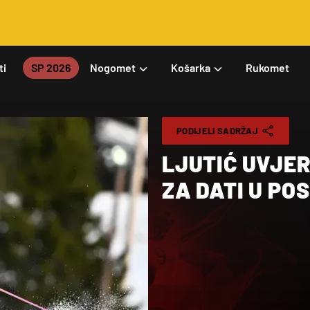
ti
SP 2026
Nogomet
Košarka
Rukomet
PODIJELI SADRŽAJ
LJUTIĆ UVJE
ZA DATI U PO