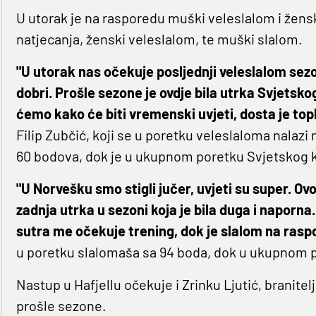
U utorak je na rasporedu muški veleslalom i žensk
natjecanja, ženski veleslalom, te muški slalom.
"U utorak nas očekuje posljednji veleslalom sezon
dobri. Prošle sezone je ovdje bila utrka Svjetsko
ćemo kako će biti vremenski uvjeti, dosta je top
Filip Zubčić, koji se u poretku veleslaloma nalazi 
60 bodova, dok je u ukupnom poretku Svjetskog k
"U Norvešku smo stigli jučer, uvjeti su super. O
zadnja utrka u sezoni koja je bila duga i naporn
sutra me očekuje trening, dok je slalom na raspo
u poretku slalomaša sa 94 boda, dok u ukupnom p
Nastup u Hafjellu očekuje i Zrinku Ljutić, branite
prošle sezone.