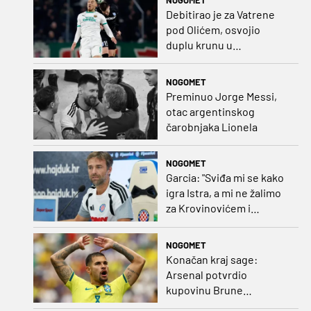
prvo kolo
Debitirao je za Vatrene
pod Olićem, osvojio
duplu krunu u
Rumunjskoj pa preselio
na Cipar
NOGOMET
Preminuo Jorge Messi,
otac argentinskog
čarobnjaka Lionela
NOGOMET
Garcia: "Sviđa mi se kako
igra Istra, a mi ne žalimo
za Krovinovićem i
Guillamonom. Selahi?
Nismo u kontaktu"
NOGOMET
Konačan kraj sage:
Arsenal potvrdio
kupovinu Brune
Guimaraesa