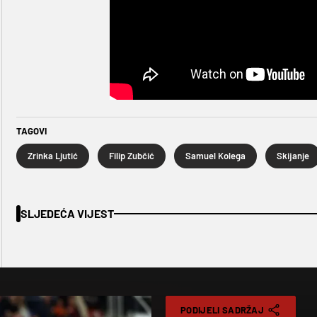
TAGOVI
Zrinka Ljutić
Filip Zubčić
Samuel Kolega
Skijanje
SLJEDEĆA VIJEST
PODIJELI SADRŽAJ