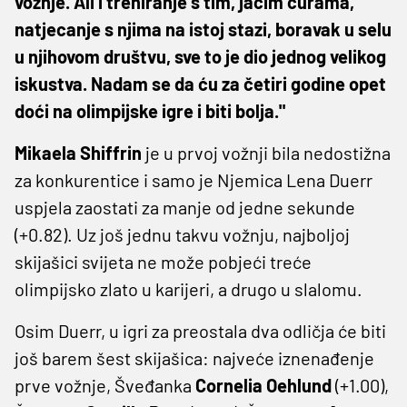
vožnje. Ali i treniranje s tim, jačim curama,
natjecanje s njima na istoj stazi, boravak u selu
u njihovom društvu, sve to je dio jednog velikog
iskustva. Nadam se da ću za četiri godine opet
doći na olimpijske igre i biti bolja."
Mikaela Shiffrin
je u prvoj vožnji bila nedostižna
za konkurentice i samo je Njemica Lena Duerr
uspjela zaostati za manje od jedne sekunde
(+0.82). Uz još jednu takvu vožnju, najboljoj
skijašici svijeta ne može pobjeći treće
olimpijsko zlato u karijeri, a drugo u slalomu.
Osim Duerr, u igri za preostala dva odličja će biti
još barem šest skijašica: najveće iznenađenje
prve vožnje, Šveđanka
Cornelia Oehlund
(+1.00),