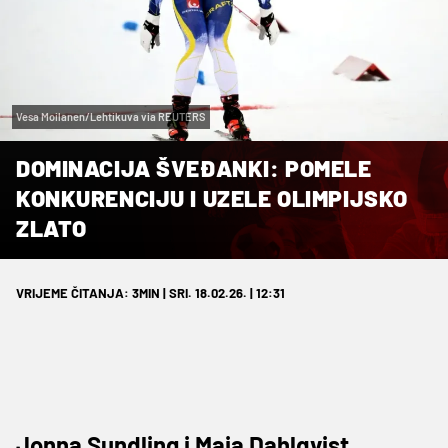
Vesa Moilanen/Lehtikuva via REUTERS
DOMINACIJA ŠVEĐANKI: POMELE
KONKURENCIJU I UZELE OLIMPIJSKO
ZLATO
VRIJEME ČITANJA: 3MIN | SRI. 18.02.26. | 12:31
Jonna Sundling i Maja Dahlqvist