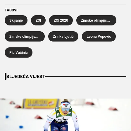
TAGOVI
Skijanje
ZOI
ZOI 2026
Zimske olimpijske igre
Zimske olimpijske igre 2026.
Zrinka Ljutić
Leona Popović
Pia Vučinić
SLJEDEĆA VIJEST