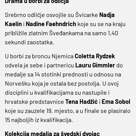
Drama u borbi za odličja
Srebrno odličje osvojile su Švicarke
Nadja
Kaelin
i
Nadine Faehndrich
koje su se na kraju
približile zlatnim Šveđankama na samo 1,40
sekundi zaostatka.
U borbi za broncu Njemica
Coletta Rydzek
odvela je sebe i partnericu
Lauru Gimmler
do
medalje sa 14 stotinki prednosti u odnosu na
Norvešku koja je ostala bez postolja. U ovoj
disciplini u kvalifikacijama su nastupile i
hrvatske predstavnice
Tena Hadžić
i
Ema Sobol
koje su zauzele 19. mjesto, a u finale se plasiralo
15 najboljih iz kvalifikacija.
Kolekcija medalja za švedski dvojac