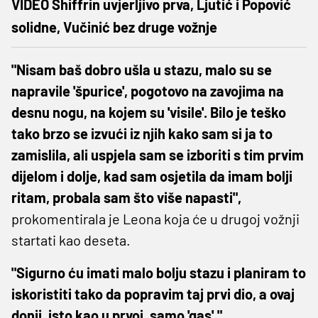
VIDEO Shiffrin uvjerljivo prva, Ljutić i Popović
solidne, Vučinić bez druge vožnje
"Nisam baš dobro ušla u stazu, malo su se
napravile 'špurice', pogotovo na zavojima na
desnu nogu, na kojem su 'visile'. Bilo je teško
tako brzo se izvući iz njih kako sam si ja to
zamislila, ali uspjela sam se izboriti s tim prvim
dijelom i dolje, kad sam osjetila da imam bolji
ritam, probala sam što više napasti",
prokomentirala je Leona koja će u drugoj vožnji
startati kao deseta.
"Sigurno ću imati malo bolju stazu i planiram to
iskoristiti tako da popravim taj prvi dio, a ovaj
donji, isto kao u prvoj, samo 'gas'."