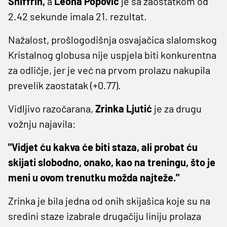
Shiffrin,
a
Leona Popović
je sa zaostatkom od
2.42 sekunde imala 21. rezultat.
Nažalost, prošlogodišnja osvajačica slalomskog
Kristalnog globusa nije uspjela biti konkurentna
za odličje, jer je već na prvom prolazu nakupila
prevelik zaostatak (+0.77).
Vidljivo razočarana,
Zrinka Ljutić
je za drugu
vožnju najavila:
"Vidjet ću kakva će biti staza, ali probat ću
skijati slobodno, onako, kao na treningu, što je
meni u ovom trenutku možda najteže."
Zrinka je bila jedna od onih skijašica koje su na
sredini staze izabrale drugačiju liniju prolaza