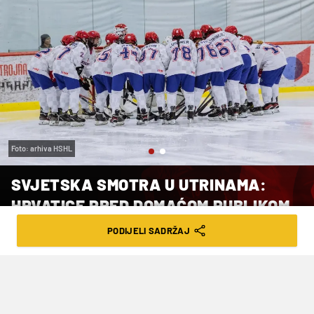
Foto: arhiva HSHL
SVJETSKA SMOTRA U UTRINAMA:
HRVATICE PRED DOMAĆOM PUBLIKOM
TRAŽE PUT U VIŠI RANG
PODIJELI SADRŽAJ
VRIJEME ČITANJA: 3MIN | SRI. 18.02.26. | 12:31