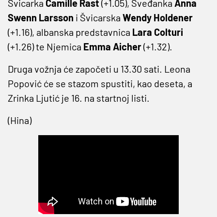
Švicarka
Camille Rast
(+1.05), Šveđanka
Anna
Swenn Larsson
i Švicarska
Wendy Holdener
(+1.16), albanska predstavnica
Lara Colturi
(+1.26) te Njemica
Emma Aicher
(+1.32).
Druga vožnja će započeti u 13.30 sati. Leona
Popović će se stazom spustiti, kao deseta, a
Zrinka Ljutić je 16. na startnoj listi.
(Hina)