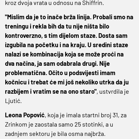
kroz dvoja vrata u odnosu na Shiffrin.
"Mislim da je to inače brža linija. Probali smo na
treningu i rekla bih da tu nije ništa bilo
kontroverzno, s tim dijelom staze. Dosta sam
izgubila na početku i na kraju.
U sredini staze
nalazi se kombinacija koja se može proći na
dva načina, ja sam odabrala drugi. Nije
problematična. Očito u podsvijesti imam
kočnicu i trebat će mi još nekoliko utrka da ju
razbijem i vratim se na ono staro
"
, ustvrdila je
Ljutić.
Leona Popović
, koja je imala startni broj 31, za
Zrinkom je zaostala samo 25 stotinki, a u
zadnjem sektoru je bila osma najbrža.