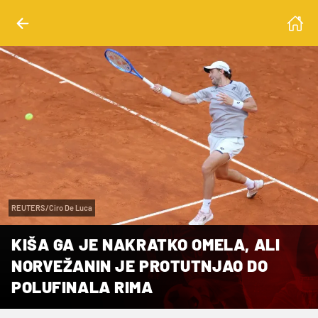
REUTERS/Ciro De Luca
KIŠA GA JE NAKRATKO OMELA, ALI
NORVEŽANIN JE PROTUTNJAO DO
POLUFINALA RIMA