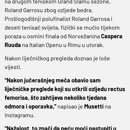
na drugom teniskom Grand Slamu sezone,
Roland Garrosu zbog ozljede bedra.
Prošlogodišnji polufinalist Roland Garrosa i
deseti tenisač svijeta, fizički se mučio tijekom
poraza u osmini finala od Norvežanina
Caspera
Ruuda
na Italian Openu u Rimu u utorak.
Nakon liječničkog pregleda doznao je loše
vijesti.
“Nakon jučerašnjeg meča obavio sam
liječničke preglede koji su otkrili ozljedu rectus
femorisa, što zahtijeva nekoliko tjedana
odmora i oporavka,”
napisao je
Musetti
na
Instagramu.
“Nažalost, to znači da neću moći nastupiti u