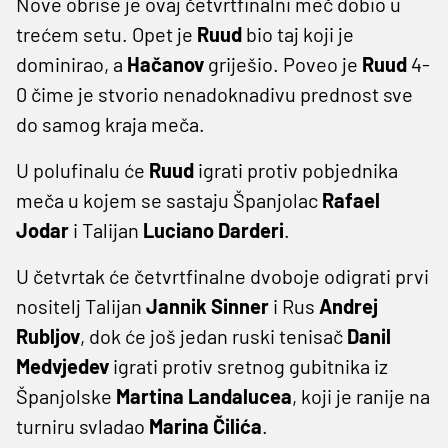
Nove obrise je ovaj četvrtfinalni meč dobio u
trećem setu. Opet je
Ruud
bio taj koji je
dominirao, a
Hačanov
griješio. Poveo je
Ruud
4-
0 čime je stvorio nenadoknadivu prednost sve
do samog kraja meča.
U polufinalu će
Ruud
igrati protiv pobjednika
meča u kojem se sastaju Španjolac
Rafael
Jodar
i Talijan
Luciano Darderi
.
U četvrtak će četvrtfinalne dvoboje odigrati prvi
nositelj Talijan
Jannik Sinner
i Rus
Andrej
Rubljov
, dok će još jedan ruski tenisač
Danil
Medvjedev
igrati protiv sretnog gubitnika iz
Španjolske
Martina Landalucea
, koji je ranije na
turniru svladao
Marina Čilića
.