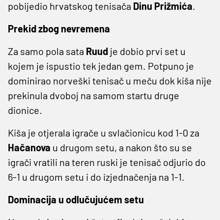
pobijedio hrvatskog tenisača
Dinu Prižmića
.
Prekid zbog nevremena
Za samo pola sata
Ruud
je dobio prvi set u
kojem je ispustio tek jedan gem. Potpuno je
dominirao norveški tenisač u meču dok kiša nije
prekinula dvoboj na samom startu druge
dionice.
Kiša je otjerala igrače u svlačionicu kod 1-0 za
Hačanova
u drugom setu, a nakon što su se
igrači vratili na teren ruski je tenisač odjurio do
6-1 u drugom setu i do izjednačenja na 1-1.
Dominacija u odlučujućem setu