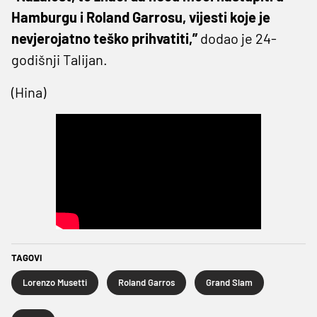
Hamburgu i Roland Garrosu, vijesti koje je
nevjerojatno teško prihvatiti,”
dodao je 24-
godišnji Talijan.
(Hina)
TAGOVI
Lorenzo Musetti
Roland Garros
Grand Slam