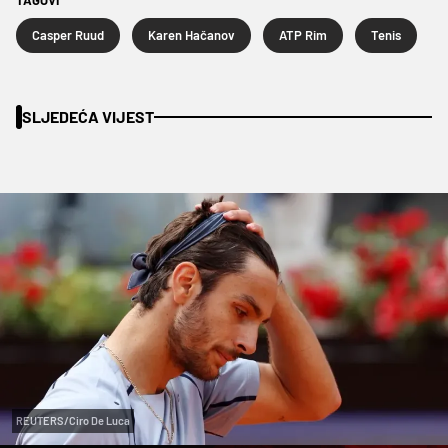
Casper Ruud
Karen Hačanov
ATP Rim
Tenis
SLJEDEĆA VIJEST
REUTERS/Ciro De Luca