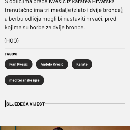
S odličjima braće Kvesić iz karatea Hrvatska
trenutačno ima tri medalje (zlato i dvije bronce),
a berbu odličja mogli bi nastaviti hrvači, pred
kojima su borbe za dvije bronce.
(HOO)
TAGOVI
Ivan Kvesić
Anđelo Kvesić
Karate
mediteranske igre
SLJEDEĆA VIJEST