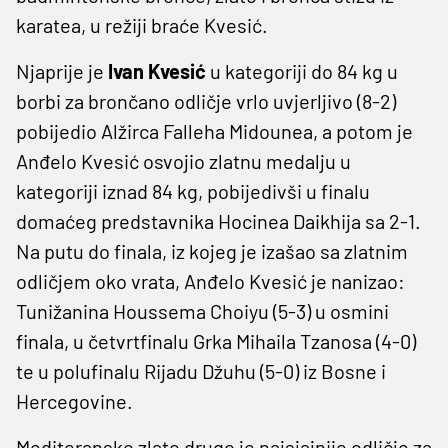
karatea, u režiji braće Kvesić.
Njaprije je
Ivan Kvesić
u kategoriji do 84 kg u
borbi za brončano odličje vrlo uvjerljivo (8-2)
pobijedio Alžirca Falleha Midounea, a potom je
Anđelo Kvesić osvojio zlatnu medalju u
kategoriji iznad 84 kg, pobijedivši u finalu
domaćeg predstavnika Hocinea Daikhija sa 2-1.
Na putu do finala, iz kojeg je izašao sa zlatnim
odličjem oko vrata, Anđelo Kvesić je nanizao:
Tunižanina Houssema Choiyu (5-3) u osmini
finala, u četvrtfinalu Grka Mihaila Tzanosa (4-0)
te u polufinalu Rijadu Džuhu (5-0) iz Bosne i
Hercegovine.
Mediteransko zlato drugo je najsjajnije odličje za