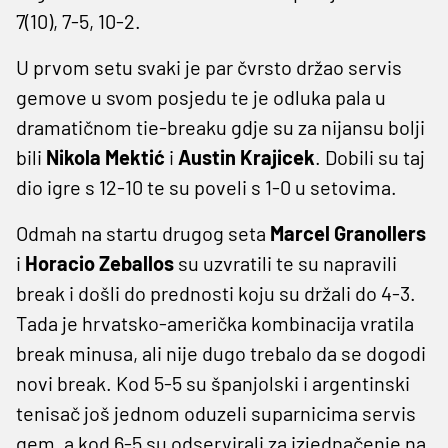
7(10), 7-5, 10-2.
U prvom setu svaki je par čvrsto držao servis
gemove u svom posjedu te je odluka pala u
dramatičnom tie-breaku gdje su za nijansu bolji
bili
Nikola Mektić
i
Austin Krajicek
. Dobili su taj
dio igre s 12-10 te su poveli s 1-0 u setovima.
Odmah na startu drugog seta
Marcel Granollers
i
Horacio Zeballos
su uzvratili te su napravili
break i došli do prednosti koju su držali do 4-3.
Tada je hrvatsko-američka kombinacija vratila
break minusa, ali nije dugo trebalo da se dogodi
novi break. Kod 5-5 su španjolski i argentinski
tenisač još jednom oduzeli suparnicima servis
gem, a kod 6-5 su odservirali za izjednačenje na