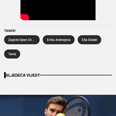
TAGOVI
Zagreb Open Challenger
Erika Andrejeva
Ella Seidel
Tenis
SLJEDEĆA VIJEST