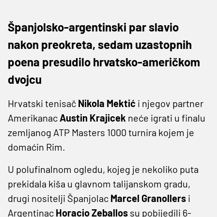
Španjolsko-argentinski par slavio
nakon preokreta, sedam uzastopnih
poena presudilo hrvatsko-američkom
dvojcu
Hrvatski tenisač
Nikola Mektić
i njegov partner
Amerikanac
Austin Krajicek
neće igrati u finalu
zemljanog ATP Masters 1000 turnira kojem je
domaćin Rim.
U polufinalnom ogledu, kojeg je nekoliko puta
prekidala kiša u glavnom talijanskom gradu,
drugi nositelji Španjolac
Marcel Granollers
i
Argentinac
Horacio Zeballos
su pobijedili 6-