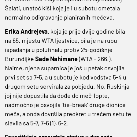
Šalati, unatoč kiši koja je i u subotu ometala
normalno odigravanje planiranih mečeva.
Erika Andrejeva
, koja je prije dvije godine bila
na 65. mjestu WTA ljestvice, bila je na rubu
ispadanja u polufinalu protiv 25-godišnje
Burundijke
Sade Nahimane
(WTA - 266.).
Naime, njena suparnica je još u petak osvojila
prvi set sa 7-5, a u subotu je kod vodstva 5-4 u
drugom setu servirala za pobjedu. No, Ruskinja
joj nije dopustila da dođe do meč-lopte,
nadmoćno je osvojila 'tie-break' druge dionice
meča, a onda dovršila preokret u trećem setu te
slavila sa 5-7, 7-6 (1), 6-2.
Favoritkinja opravdala status u dva seta