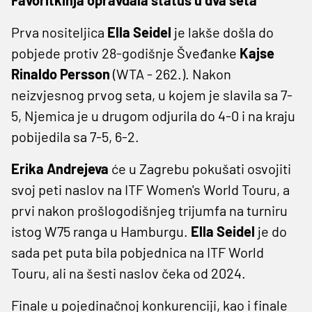
Prva nositeljica
Ella Seidel
je lakše došla do
pobjede protiv 28-godišnje Šveđanke
Kajse
Rinaldo Persson
(WTA - 262.). Nakon
neizvjesnog prvog seta, u kojem je slavila sa 7-
5, Njemica je u drugom odjurila do 4-0 i na kraju
pobijedila sa 7-5, 6-2.
Erika Andrejeva
će u Zagrebu pokušati osvojiti
svoj peti naslov na ITF Women's World Touru, a
prvi nakon prošlogodišnjeg trijumfa na turniru
istog W75 ranga u Hamburgu.
Ella Seidel
je do
sada pet puta bila pobjednica na ITF World
Touru, ali na šesti naslov čeka od 2024.
Finale u pojedinačnoj konkurenciji, kao i finale