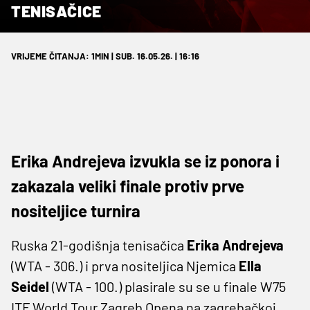
TENISAČICE
VRIJEME ČITANJA: 1MIN | SUB. 16.05.26. | 16:16
Erika Andrejeva izvukla se iz ponora i
zakazala veliki finale protiv prve
nositeljice turnira
Ruska 21-godišnja tenisačica
Erika Andrejeva
(WTA - 306.) i prva nositeljica Njemica
Ella
Seidel
(WTA - 100.) plasirale su se u finale W75
ITF World Tour Zagreb Opena na zagrebačkoj