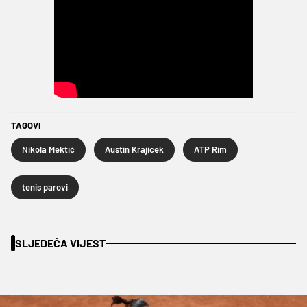
TAGOVI
Nikola Mektić
Austin Krajicek
ATP Rim
tenis parovi
SLJEDEĆA VIJEST