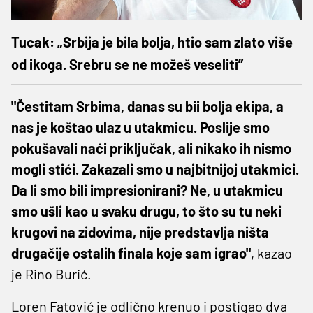
Tucak: „Srbija je bila bolja, htio sam zlato više
od ikoga. Srebru se ne možeš veseliti”
"Čestitam Srbima, danas su bii bolja ekipa, a
nas je koštao ulaz u utakmicu. Poslije smo
pokušavali naći priključak, ali nikako ih nismo
mogli stići. Zakazali smo u najbitnijoj utakmici.
Da li smo bili impresionirani? Ne, u utakmicu
smo ušli kao u svaku drugu, to što su tu neki
krugovi na zidovima, nije predstavlja ništa
drugačije ostalih finala koje sam igrao"
, kazao
je Rino Burić.
Loren Fatović je odlično krenuo i postigao dva