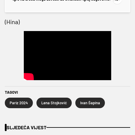
(Hina)
TAGOVI
Pariz 2024
Lena Stojković
Ivan Šapina
SLJEDEĆA VIJEST