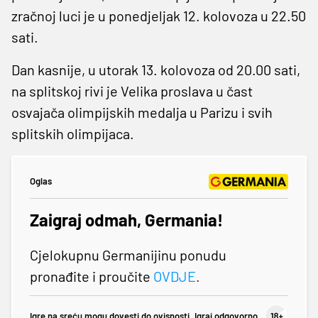
zračnoj luci je u ponedjeljak 12. kolovoza u 22.50
sati.
Dan kasnije, u utorak 13. kolovoza od 20.00 sati,
na splitskoj rivi je Velika proslava u čast
osvajača olimpijskih medalja u Parizu i svih
splitskih olimpijaca.
Oglas
Zaigraj odmah, Germania!
Cjelokupnu Germanijinu ponudu
pronađite i proučite
OVDJE
.
Igre na sreću mogu dovesti do ovisnosti. Igraj odgovorno.