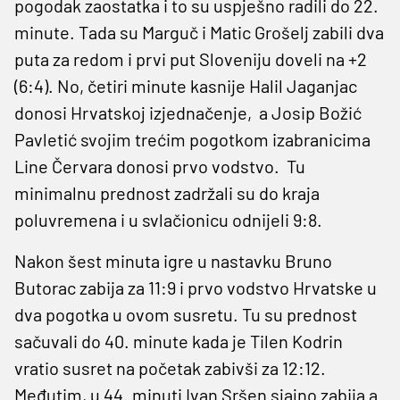
pogodak zaostatka i to su uspješno radili do 22.
minute. Tada su Marguč i Matic Grošelj zabili dva
puta za redom i prvi put Sloveniju doveli na +2
(6:4). No, četiri minute kasnije Halil Jaganjac
donosi Hrvatskoj izjednačenje, a Josip Božić
Pavletić svojim trećim pogotkom izabranicima
Line Červara donosi prvo vodstvo. Tu
minimalnu prednost zadržali su do kraja
poluvremena i u svlačionicu odnijeli 9:8.
Nakon šest minuta igre u nastavku Bruno
Butorac zabija za 11:9 i prvo vodstvo Hrvatske u
dva pogotka u ovom susretu. Tu su prednost
sačuvali do 40. minute kada je Tilen Kodrin
vratio susret na početak zabivši za 12:12.
Međutim, u 44. minuti Ivan Sršen sjajno zabija a