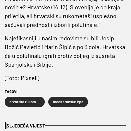
novih +2 Hrvatske (14:12). Slovenija je do kraja
prijetila, ali hrvatski su rukometaši uspješno
sačuvali prednost i izborili polufinale.'
Najefikasniji u našim redovima su bili Josip
Božić Pavletić i Marin Šipić s po 3 gola. Hrvatska
će u polufinalu igrati protiv boljeg iz susreta
Španjolske i Srbije.
(Foto: Pixsell)
TAGOVI
hrvatska rukometna reprezentacija
mediteranske igre
SLJEDEĆA VIJEST