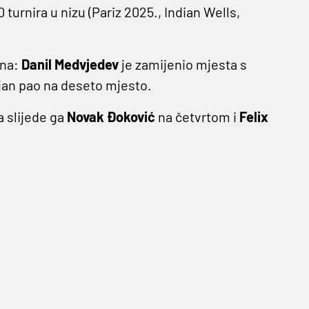
 turnira u nizu (Pariz 2025., Indian Wells,
ena:
Danil Medvjedev
je zamijenio mjesta s
lijan pao na deseto mjesto.
a slijede ga
Novak Đoković
na četvrtom i
Felix