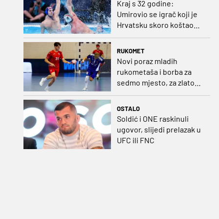
Kraj s 32 godine:
Umirovio se igrač koji je
Hrvatsku skoro koštao
svjetskog zlata
RUKOMET
Novi poraz mladih
rukometaša i borba za
sedmo mjesto, za zlato
se bore Slovenci i
Nijemci
OSTALO
Soldić i ONE raskinuli
ugovor, slijedi prelazak u
UFC ili FNC