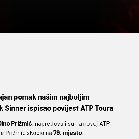
ačajan pomak našim najboljim
 Sinner ispisao povijest ATP Toura
Dino Prižmić
, napredovali su na novoj ATP
 je Prižmić skočio na
79. mjesto
.