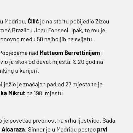
 u Madridu,
Čilić
je na startu pobijedio Zizou
meč Brazilcu Joau Fonseci. Ipak, to mu je
 ponovno među 50 najboljih na svijetu.
u. Pobjedama nad
Matteom Berrettinijem
i
avio je skok od devet mjesta. S 20 godina
nking u karijeri.
ilježio je značajan pad od 27 mjesta te je
ka Mikrut
na 198. mjestu.
o je povećao prednost na vrhu ljestvice. Sada
 Alcaraza
. Sinner je u Madridu postao
prvi