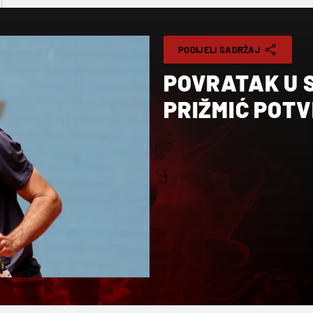
PODIJELI SADRŽAJ
POVRATAK U S
PRIŽMIĆ POT