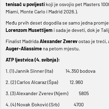
tenisač u povijesti
koji je osvojio pet Masters 1000
Miami, Monte Carlo i Madrid 2026.).
Među prvih deset dogodila se samo jedna promj
Lorenzom Musettijem
i sada je deveti, dok je Ta
Finalist Madrida
Alexander Zverev
ostao je treći, 
Auger-Aliassime
na petom mjestu.
ATP ljestvica (4. svibnja):
1. (1) Jannik Sinner (Ita)
14.350 bodova
2. (2) Carlos Alcaraz (Špa)
12.960
3. (3) Alexander Zverev (Njem)
5805
4. (4) Novak Đoković (Srb)
4700