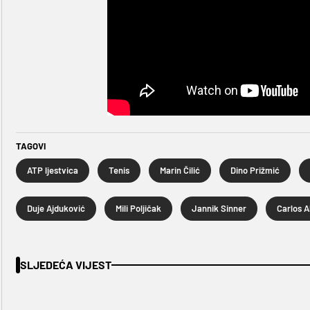
TAGOVI
ATP ljestvica
Tenis
Marin Čilić
Dino Prižmić
Duje Ajduković
Mili Poljičak
Jannik Sinner
Carlos A
SLJEDEĆA VIJEST