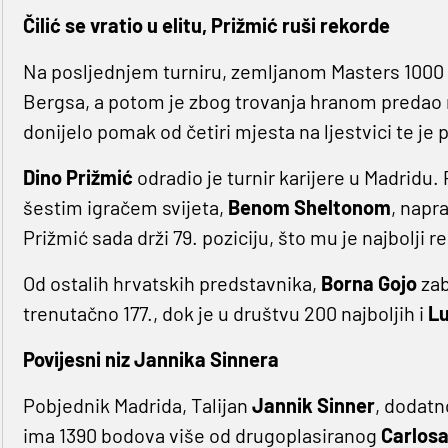
Čilić se vratio u elitu, Prižmić ruši rekorde
Na posljednjem turniru, zemljanom Masters 1000
Bergsa, a potom je zbog trovanja hranom predao 
donijelo pomak od četiri mjesta na ljestvici te je
Dino Prižmić
odradio je turnir karijere u Madrid
šestim igračem svijeta,
Benom Sheltonom
, napr
Prižmić sada drži 79. poziciju, što mu je najbolji re
Od ostalih hrvatskih predstavnika,
Borna Gojo
zab
trenutačno 177., dok je u društvu 200 najboljih i
Lu
Povijesni niz Jannika Sinnera
Pobjednik Madrida, Talijan
Jannik Sinner
, dodatn
ima 1390 bodova više od drugoplasiranog
Carlosa