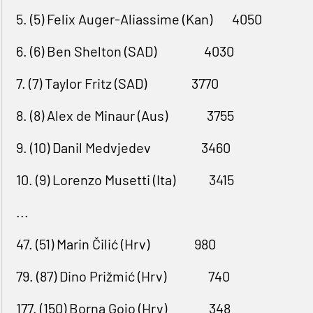
5. (5) Felix Auger-Aliassime (Kan)
4050
6. (6) Ben Shelton (SAD)
4030
7. (7) Taylor Fritz (SAD)
3770
8. (8) Alex de Minaur (Aus)
3755
9. (10) Danil Medvjedev
3460
10. (9) Lorenzo Musetti (Ita)
3415
...
47. (51) Marin Čilić (Hrv)
980
79. (87) Dino Prižmić (Hrv)
740
177. (150) Borna Gojo (Hrv)
348