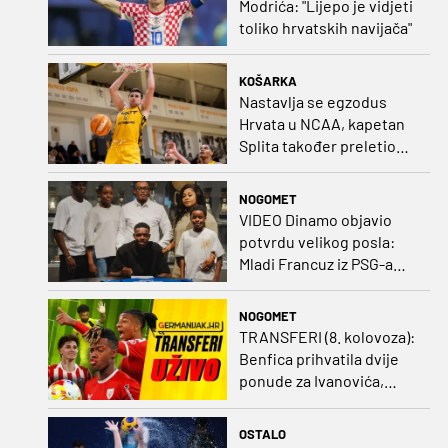
Modrića: "Lijepo je vidjeti
toliko hrvatskih navijača"
KOŠARKA
Nastavlja se egzodus
Hrvata u NCAA, kapetan
Splita također preletio
Atlantik
NOGOMET
VIDEO Dinamo objavio
potvrdu velikog posla:
Mladi Francuz iz PSG-a
zadužio dres Plavih!
NOGOMET
TRANSFERI (8. kolovoza):
Benfica prihvatila dvije
ponude za Ivanovića,
Vukovar doveo
Marokanca
OSTALO