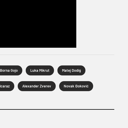
Borna Gojo
Luka Mikrut
Matej Dodig
lcaraz
Alexander Zverev
Novak Đoković