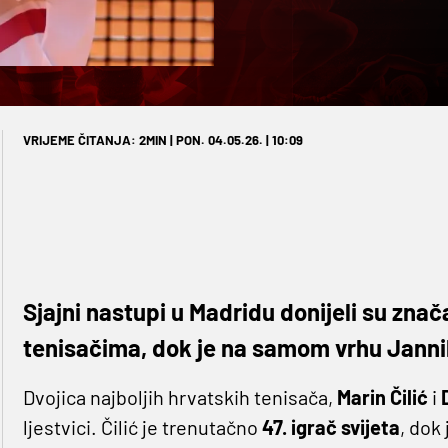
VRIJEME ČITANJA: 2MIN | PON. 04.05.26. | 10:09
Sjajni nastupi u Madridu donijeli su zn
tenisačima, dok je na samom vrhu Jannik
Dvojica najboljih hrvatskih tenisača,
Marin Čilić
i
ljestvici. Čilić je trenutačno
47. igrač svijeta
, dok