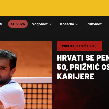
ti
SP 2026
Nogomet
Košarka
Rukomet
PODIJELI SADRŽAJ
HRVATI SE PE
50, PRIŽMIĆ 
KARIJERE