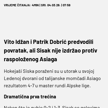
VRIJEME ČITANJA: 4MIN | SRI. 04.03.26. | 07:59
Vito Idžan i Patrik Dobrić predvodili
povratak, ali Sisak nije izdržao protiv
raspoloženog Asiaga
Hokejaši Siska poraženi su u utorak u svojoj
Ledenoj dvorani od talijanske momčadi Asiago
rezultatom 4-7 u master rundi Alpske lige.
Dramatična prva trećina
Nakon što je gubio 0-2 i 1-3, Sisak se golovima