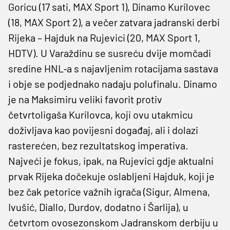
Goricu (17 sati, MAX Sport 1), Dinamo Kurilovec
(18, MAX Sport 2), a večer zatvara jadranski derbi
Rijeka – Hajduk na Rujevici (20, MAX Sport 1,
HDTV). U Varaždinu se susreću dvije momčadi
sredine HNL‑a s najavljenim rotacijama sastava
i obje se podjednako nadaju polufinalu. Dinamo
je na Maksimiru veliki favorit protiv
četvrtoligaša Kurilovca, koji ovu utakmicu
doživljava kao povijesni događaj, ali i dolazi
rasterećen, bez rezultatskog imperativa.
Najveći je fokus, ipak, na Rujevici gdje aktualni
prvak Rijeka dočekuje oslabljeni Hajduk, koji je
bez čak petorice važnih igrača (Sigur, Almena,
Ivušić, Diallo, Durdov, dodatno i Šarlija), u
četvrtom ovosezonskom Jadranskom derbiju u