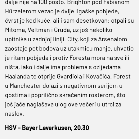
dalje nije na 100 posto. Brighton pod Fabianom
Hürzelerom vezao je dvije ligaške pobjede,
čvrst je kod kuće, ali i sam desetkovan: otpali su
Mitoma, Veltman i Gruda, uz još nekoliko
upitnika u zadnjoj liniji. City, koji za Arsenalom
zaostaje pet bodova uz utakmicu manje, uhvatio
je ritam pobjeda i protiv Foresta mora na sve ili
ništa, iako i dalje ima problema s ozljedama
Haalanda te otprije Gvardiola i Kovačića. Forest
u Manchester dolazi s negativnom serijom u
gostima i poprilično skraćenim rosterom, što
još jače naglašava ulog ove večeri u utrci za
naslov.
HSV – Bayer Leverkusen, 20.30