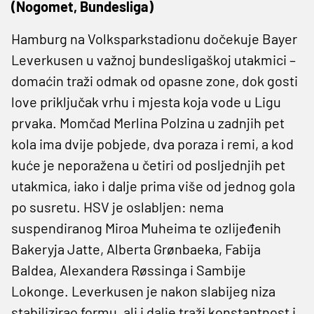
(Nogomet, Bundesliga)
Hamburg na Volksparkstadionu dočekuje Bayer
Leverkusen u važnoj bundesligaškoj utakmici –
domaćin traži odmak od opasne zone, dok gosti
love priključak vrhu i mjesta koja vode u Ligu
prvaka. Momčad Merlina Polzina u zadnjih pet
kola ima dvije pobjede, dva poraza i remi, a kod
kuće je neporažena u četiri od posljednjih pet
utakmica, iako i dalje prima više od jednog gola
po susretu. HSV je oslabljen: nema
suspendiranog Miroa Muheima te ozlijeđenih
Bakeryja Jatte, Alberta Grønbaeka, Fabija
Baldea, Alexandera Røssinga i Sambije
Lokonge. Leverkusen je nakon slabijeg niza
stabilizirao formu, ali i dalje traži konstantnost i