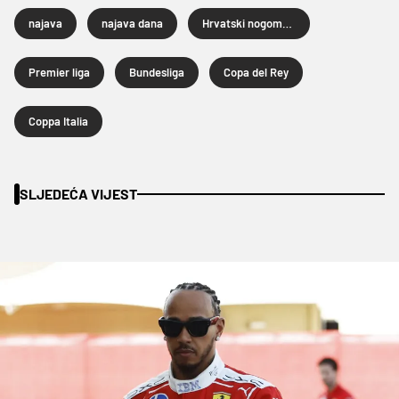
najava
najava dana
Hrvatski nogometni kup
Premier liga
Bundesliga
Copa del Rey
Coppa Italia
SLJEDEĆA VIJEST