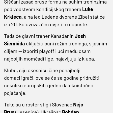
Siščani zasad bruse formu na suhim treninzima
pod vodstvom kondicijskog trenera
Luke
Krkleca
, a na led Ledene dvorane Zibel stat će
iza 20. kolovoza, čim uvjeti to dopuste.
Tada će glavni trener Kanađanin
Josh
Siembida
uključiti puni režim treninga, s jasnim
ciljem — izboriti playoff i ući među osam
najboljih momčadi lige, najavljuju iz kluba.
Klubu, čiju okosnicu čine ponajbolji
domaći igrači, ove se će se godine pridružiti
nekoliko europskih i jedno dalekoistočno
pojačanje.
Tako su u roster stigli Slovenac
Nejc
Brus
(Jesenice), Ukrajinac
Bohdan