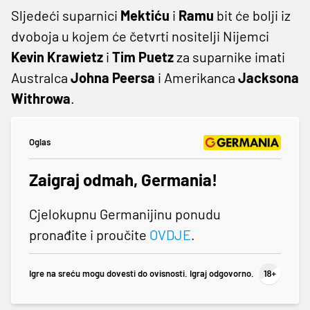
Sljedeći suparnici
Mektiću
i
Ramu
bit će bolji iz
dvoboja u kojem će četvrti nositelji Nijemci
Kevin Krawietz
i
Tim Puetz
za suparnike imati
Australca
Johna Peersa
i Amerikanca
Jacksona
Withrowa
.
Oglas
Zaigraj odmah, Germania!
Cjelokupnu Germanijinu ponudu
pronađite i proučite
OVDJE
.
Igre na sreću mogu dovesti do ovisnosti. Igraj odgovorno.