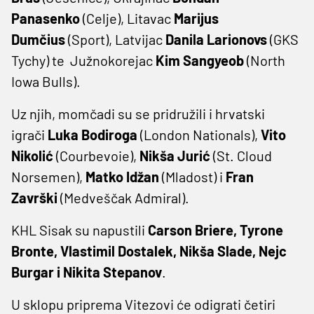
Panasenko
(Celje), Litavac
Marijus
Dumčius
(Sport), Latvijac
Danila Larionovs
(GKS
Tychy) te Južnokorejac
Kim Sangyeob
(North
Iowa Bulls).
Uz njih, momčadi su se pridružili i hrvatski
igrači
Luka Bodiroga
(London Nationals),
Vito
Nikolić
(Courbevoie),
Nikša Jurić
(St. Cloud
Norsemen),
Matko Idžan
(Mladost) i
Fran
Završki
(Medveščak Admiral).
KHL Sisak su napustili
Carson Briere, Tyrone
Bronte, Vlastimil Dostalek, Nikša Slade, Nejc
Burgar i Nikita Stepanov
.
U sklopu priprema Vitezovi će odigrati četiri