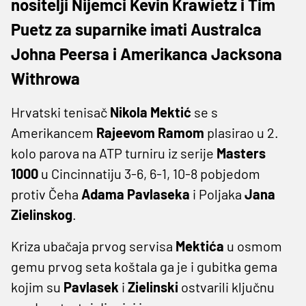
nositelji Nijemci Kevin Krawietz i Tim
Puetz za suparnike imati Australca
Johna Peersa i Amerikanca Jacksona
Withrowa
Hrvatski tenisač
Nikola Mektić
se s
Amerikancem
Rajeevom Ramom
plasirao u 2.
kolo parova na ATP turniru iz serije
Masters
1000
u Cincinnatiju 3-6, 6-1, 10-8 pobjedom
protiv Čeha
Adama Pavlaseka
i Poljaka
Jana
Zielinskog
.
Kriza ubačaja prvog servisa
Mektića
u osmom
gemu prvog seta koštala ga je i gubitka gema
kojim su
Pavlasek
i
Zielinski
ostvarili ključnu