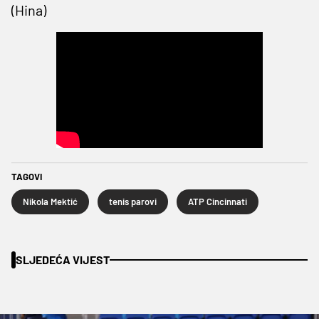
(Hina)
TAGOVI
Nikola Mektić
tenis parovi
ATP Cincinnati
SLJEDEĆA VIJEST