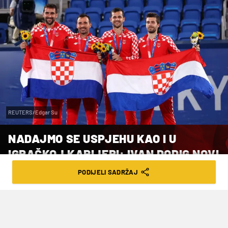
REUTERS/Edgar Su
NADAJMO SE USPJEHU KAO I U
IGRAČKOJ KARIJERI: IVAN DODIG NOVI
IZBORNIK DAVIS CUP
PODIJELI SADRŽAJ
REPREZENTACIJE!
VRIJEME ČITANJA: 1MIN | PON. 11.08.25. | 18:43