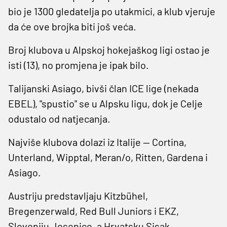
bio je 1300 gledatelja po utakmici, a klub vjeruje
da će ove brojka biti još veća.
Broj klubova u Alpskoj hokejaškog ligi ostao je
isti (13), no promjena je ipak bilo.
Talijanski Asiago, bivši član ICE lige (nekada
EBEL), "spustio" se u Alpsku ligu, dok je Celje
odustalo od natjecanja.
Najviše klubova dolazi iz Italije — Cortina,
Unterland, Wipptal, Meran/o, Ritten, Gardena i
Asiago.
Austriju predstavljaju Kitzbühel,
Bregenzerwald, Red Bull Juniors i EKZ,
Sloveniju Jesenice, a Hrvatsku Sisak.