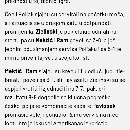
prednost u toj dionici igre.
Čeh i Poljak sjajnu su servirali na početku meča,
ali situacija se u drugom setu u potpunosti
promijenila,
Zielinski
je pokleknuo odmah na
startu pa su
Mektić
i
Ram
poveli sa 3-0, a još
jednim oduzimanjem servisa Poljaku i sa 5-1 te
mirno priveli taj set u svoju korist.
Mektić
i
Ram
sjajnu su krenuli i u odlučujući "tie-
break", poveli sa 6-1, ali Pavlasek i Zielinski su se
uspjeli vratiti i izjednačiti na 7-7. Ipak, pri
rezultatu 8-8 dogodila se ključna pogreška
češko-poljske kombinacije kada je
Pavlasek
promašio volej i ponudio Ramu servis na meč-
loptu što je iskusni Amerikanac iskoristio.