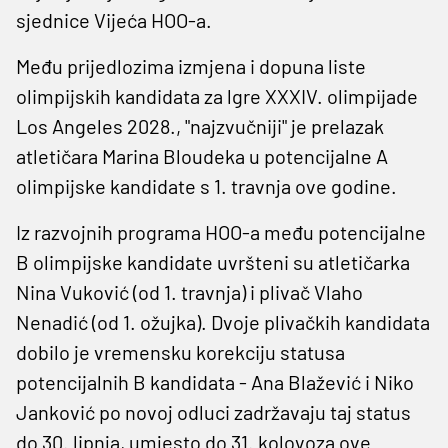
sjednice Vijeća HOO-a.
Među prijedlozima izmjena i dopuna liste
olimpijskih kandidata za lgre XXXIV. olimpijade
Los Angeles 2028., "najzvučniji" je prelazak
atletičara Marina Bloudeka u potencijalne A
olimpijske kandidate s 1. travnja ove godine.
Iz razvojnih programa HOO-a među potencijalne
B olimpijske kandidate uvršteni su atletičarka
Nina Vuković (od 1. travnja) i plivač Vlaho
Nenadić (od 1. ožujka). Dvoje plivačkih kandidata
dobilo je vremensku korekciju statusa
potencijalnih B kandidata - Ana Blažević i Niko
Janković po novoj odluci zadržavaju taj status
do 30. lipnja, umjesto do 31. kolovoza ove