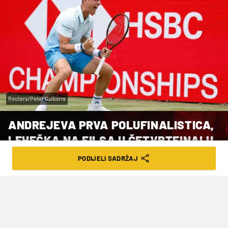
Reuters/Peter Cziborra
ANDREJEVA PRVA POLUFINALISTICA,
LEHEČKA NA FILSA U ČETVRTFINALU
MADRIDA
PODIJELI SADRŽAJ
VRIJEME ČITANJA: 2MIN | UTO. 28.04.26. | 17:22