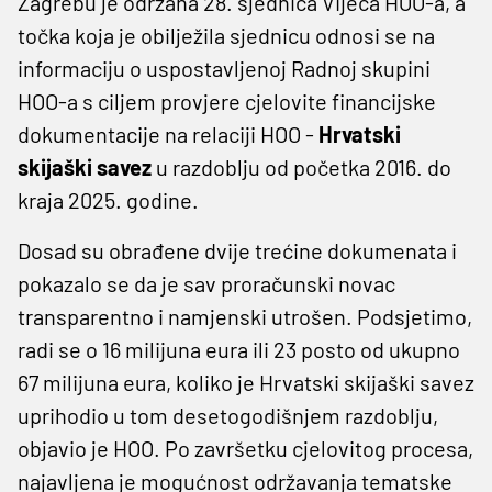
Zagrebu je održana 28. sjednica Vijeća HOO-a, a
točka koja je obilježila sjednicu odnosi se na
informaciju o uspostavljenoj Radnoj skupini
HOO-a s ciljem provjere cjelovite financijske
dokumentacije na relaciji HOO -
Hrvatski
skijaški savez
u razdoblju od početka 2016. do
kraja 2025. godine.
Dosad su obrađene dvije trećine dokumenata i
pokazalo se da je sav proračunski novac
transparentno i namjenski utrošen. Podsjetimo,
radi se o 16 milijuna eura ili 23 posto od ukupno
67 milijuna eura, koliko je Hrvatski skijaški savez
uprihodio u tom desetogodišnjem razdoblju,
objavio je HOO. Po završetku cjelovitog procesa,
najavljena je mogućnost održavanja tematske