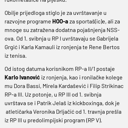
Obilje prijedloga stiglo je za uvrštavanje u
razvojne programe
HOO-a
za sportaš(ic)e, ali za
mnoge su zatražena dodatna pojašnjenja NSS-
ova. Od 1. svibnja u RP I uvrštavaju se Gabrijela
Grgić i Karla Kamauli iz ronjenja te Rene Bertos
iz tenisa.
Od istog datuma korisnikom RP-a II/1 postaje
Karlo Ivanović
iz ronjenja, kao i ronilačke kolege
mu Dora Bassi, Mirela Kardašević i Filip Strikinac
RP-a III. Uz potonje, u RP III od 1. svibnja
uvrštava se i Patrik Jelaš iz kickboxinga, dok je
atletičarka Veronika Drljačić od 1. travnja prešla
iz RP III u predolimpijski program (RP V).