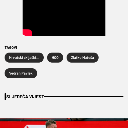
TAGOVI
Hrvatski skijaški savez
HOO
Zlatko Mateša
Vedran Pavlek
SLJEDEĆA VIJEST