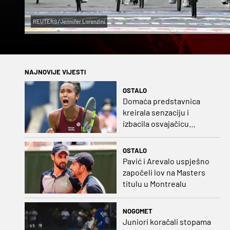
REUTERS/Jennifer Lorenzini
NAJNOVIJE VIJESTI
OSTALO
Domaća predstavnica
kreirala senzaciju i
izbacila osvajačicu
Roland Garrosa
OSTALO
Pavić i Arevalo uspješno
započeli lov na Masters
titulu u Montrealu
NOGOMET
Juniori koračali stopama