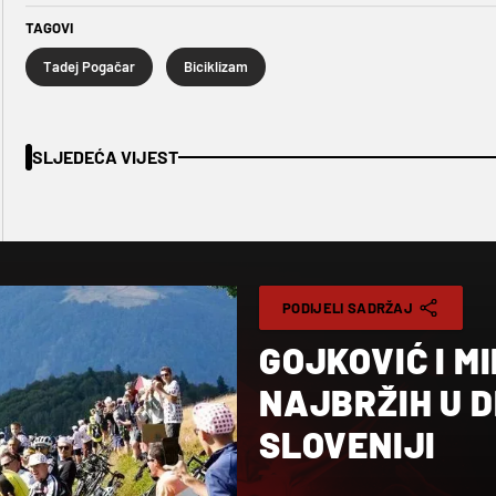
TAGOVI
Tadej Pogačar
Biciklizam
SLJEDEĆA VIJEST
PODIJELI SADRŽAJ
GOJKOVIĆ I M
NAJBRŽIH U D
SLOVENIJI