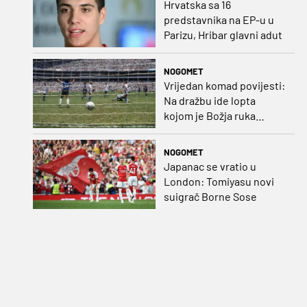
Hrvatska sa 16
predstavnika na EP-u u
Parizu, Hribar glavni adut
NOGOMET
Vrijedan komad povijesti:
Na dražbu ide lopta
kojom je Božja ruka
postigla gol
NOGOMET
Japanac se vratio u
London: Tomiyasu novi
suigrač Borne Sose