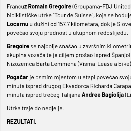
Francu
z Romain Gregoire
(Groupama-FDJ United)
biciklističke utrke "Tour de Suisse", koja se boduj
Locarnu
u dužini od 157.7 kilometara, dok je Sl
povećao svoju prednost u ukupnom redoslijedu.
Gregoire
se najbolje snašao u završnim kilometri
skupina vozača te je ciljem prošao ispred Španjo
Nizozemca Barta Lemmena (Visma-Lease a Bike)
Pogačar
je osmim mjestom u etapi povećao svoju
minuta ispred drugog Ekvadorca Richarda Carapa
minuta ispred trećeg Talijana
Andree Bagiolija
(L
Utrka traje do nedjelje.
REZULTATI,