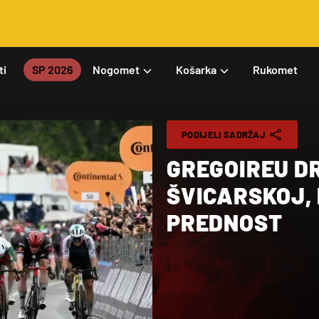
ti
SP 2026
Nogomet
Košarka
Rukomet
PODIJELI SADRŽAJ
GREGOIREU D
ŠVICARSKOJ,
PREDNOST