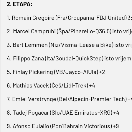
2. ETAPA:
1. ​Romain Gregoire (Fra/Groupama-FDJ United) 3
2. ⁠Marcel Camprubi (Špa/Pinarello-Q36.5) isto vr
3. Bart Lemmen (Niz/Visma-Lease a ​Bike) isto vr
4. Filippo Zana (Ita/Soudal-QuickStep) isto vrije
5. Finlay Pickering (VB/⁠Jayco-AlUla) +2
6. Mathias Vacek (Češ/Lidl-Trek) +4
7. Emiel ⁠Verstrynge (Bel/Alpecin-​Premier Tech) +
8. Tadej Pogačar (Slo/UAE Emirates-XRG) +4
9. ⁠Afonso Eulalio (Por/Bahrain Victorious) +9