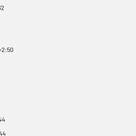
32
+2:50
44
:44