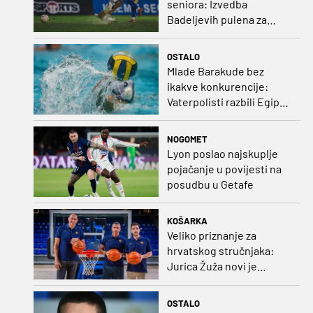
seniora: Izvedba
Badeljevih pulena za
čistu peticu protiv
Bruggea!
OSTALO
Mlade Barakude bez
ikakve konkurencije:
Vaterpolisti razbili Egipat
za polufinale SP-a!
NOGOMET
Lyon poslao najskuplje
pojačanje u povijesti na
posudbu u Getafe
KOŠARKA
Veliko priznanje za
hrvatskog stručnjaka:
Jurica Žuža novi je
pomoćni trener
Barcelone!
OSTALO