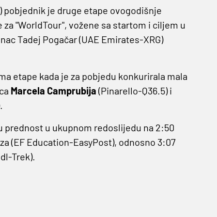
 pobjednik je druge etape ovogodišnje
e za "WorldTour", vožene sa startom i ciljem u
ovenac Tadej Pogačar (UAE Emirates-XRG)
ma etape kada je za pobjedu konkurirala mala
lca
Marcela Camprubija
(Pinarello-Q36.5) i
.
 prednost u ukupnom redoslijedu na 2:50
za (EF Education-EasyPost), odnosno 3:07
idl-Trek).