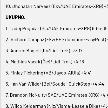
10. ⁠Jhonatan Narvaez (Ekv/UAE Emirates-XRG) +
UKUPNO:
1. Tadej Pogačar (Slo/UAE Emirates-XRG) 6:55:06
2. Richard Carapaz (Ekv/EF Education-EasyPost) 
3. ⁠Andrea Bagioli (Ita/Lidl-Trek) +3:07
4. Mathias Vacek (Češ/Lidl-Trek) +4:16
5. ‌Finlay Pickering (VB/Jayco-AlUla) +4:41
6. Ilan ​Van Wilder (Bel/Soudal-QuickStep) +4:44
7. Brandon McNulty (SAD/UAE Emirates-XRG) +4:
8. ‌Wilco Kelderman (Niz/Visma-Lease a Bike) +4