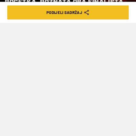
POČETKA, POZNATA OBA FINALISTA
FRENCH OPENA
PODIJELI SADRŽAJ
VRIJEME ČITANJA: 1MIN | PET. 05.06.26. | 21:15
Ove godine su igrali dva puta. Cobolli je
na zemlji Münchena pobijedio 6-3, 6-3,
dok je Zverev bio bolji na zemlji Madrida
sa 6-1, 6-4.
Zbog viroze i bolesti talijanski tenisač
Matteo
Arnaldi
je prije početka predao polufinalni meč