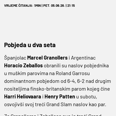
VRIJEME ČITANJA: 1MIN | PET. 05.06.26. | 21:15
Pobjeda u dva seta
Španjolac
Marcel Granollers
i Argentinac
Horacio Zeballos
obranili su naslov pobjednika
u muškim parovima na Roland Garrosu
dominantnom pobjedom od 6-4, 6-2 nad drugim
nositeljima finsko-britanskim parom kojeg čine
Harri Heliovaara
i
Henry Patten
u subotu,
osvojivši svoj treći Grand Slam naslov kao par.
Za Granollersa i Zeballosa ovo je treći Grand