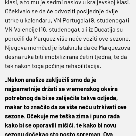
klasi, a to mu je sedmi naslov u kraljevskoj klasi.
Očekivalo se da će odvoziti posljednje dvije
utrke u kalendaru, VN Portugala (9. studenoga) i
VN Valencije (16. studenoga), ali iz Ducatija su
poručili da Marquez više neće voziti ove sezone.
Njegova momčad je istaknula da će Marquezova
desna ruka biti imobilizirana četiri tjedna, te da
tek nakon toga počinje rehabilitacija.
„Nakon analize zaključili smo da je
najpametnije držati se vremenskog okvira
potrebnog da bi se zaliječila takva ozljeda,
makar to značilo da se više neću utrkivati ove
sezone. Očekuje me teška zima i puno rada
kako bi se oporavili mišići, te kako bi novu
sezonu dočekao sto posto spreman. Ova