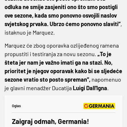
odluka ne smije zasjeniti ono što smo postigli
ove sezone, kada smo ponovno osvojili naslov
svjetskog prvaka. Ubrzo ćemo ponovno slaviti”
,
istaknuo je Marquez.
Marquez će zbog oporavka ozlijeđenog ramena
propustiti i testiranja za novu sezonu.
„To je
šteta jer nam je važno imati ga na stazi. No,
prioritet je njegov oporavak kako bi se sljedeće
sezone vratio sto posto spreman”,
napomenuo
je glavni menadžer Ducatija
Luigi Dall'Igna
.
Oglas
Zaigraj odmah, Germania!