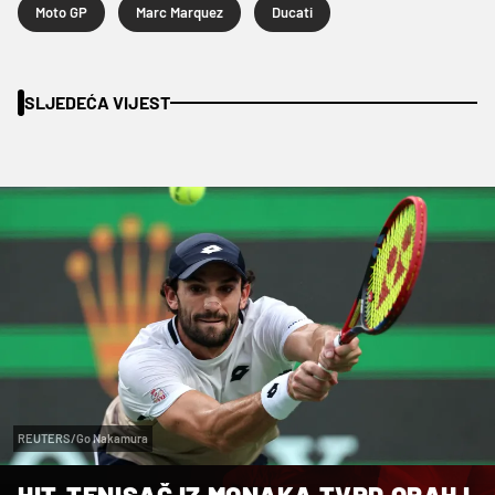
Moto GP
Marc Marquez
Ducati
SLJEDEĆA VIJEST
REUTERS/Go Nakamura
HIT-TENISAČ IZ MONAKA TVRD ORAH I