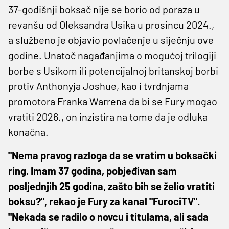
37-godišnji boksač nije se borio od poraza u
revanšu od Oleksandra Usika u prosincu 2024.,
a službeno je objavio povlačenje u siječnju ove
godine. Unatoč nagađanjima o mogućoj trilogiji
borbe s Usikom ili potencijalnoj britanskoj borbi
protiv Anthonyja Joshue, kao i tvrdnjama
promotora Franka Warrena da bi se Fury mogao
vratiti 2026., on inzistira na tome da je odluka
konačna.
"Nema pravog razloga da se vratim u boksački
ring. Imam 37 godina, pobjeđivan sam
posljednjih 25 godina, zašto bih se želio vratiti
boksu?", rekao je Fury za kanal "FurociTV".
"Nekada se radilo o novcu i titulama, ali sada