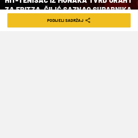
ZA FRITZA, ČILIĆ SAZNAO SUPARNIKA
U DRUGOM KOLU
PODIJELI SADRŽAJ
VRIJEME ČITANJA: 1MIN | ČET. 23.10.25. | 13:54
Zanimljivi dvoboji na turniru u
Švicarskoj
Amerikanac
Taylor Fritz
, prvi nositelj
dvoranskog ATP 500 turnira u Baselu i četvrti
tenisač na svijetu, teškom je mukom prošao