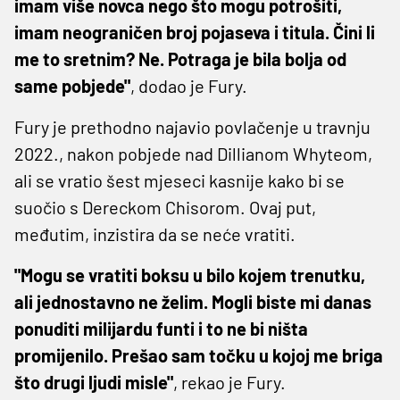
imam više novca nego što mogu potrošiti,
imam neograničen broj pojaseva i titula. Čini li
me to sretnim? Ne. Potraga je bila bolja od
same pobjede"
, dodao je Fury.
Fury je prethodno najavio povlačenje u travnju
2022., nakon pobjede nad Dillianom Whyteom,
ali se vratio šest mjeseci kasnije kako bi se
suočio s Dereckom Chisorom. Ovaj put,
međutim, inzistira da se neće vratiti.
"Mogu se vratiti boksu u bilo kojem trenutku,
ali jednostavno ne želim. Mogli biste mi danas
ponuditi milijardu funti i to ne bi ništa
promijenilo. Prešao sam točku u kojoj me briga
što drugi ljudi misle"
, rekao je Fury.