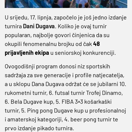
U srijedu, 17. lipnja, započelo je još jedno izdanje
turnira
Dani Dugava
. Koliko je ovaj turnir
popularan, najbolje govori činjenica da su
okupili fenomenalnu brojku od čak
48
prijavljenih ekipa
u seniorskoj konkurenciji.
Ovogodišnji program donosi niz sportskih
sadržaja za sve generacije i profile natjecatelja,
a u sklopu Dana Dugava održat će se jubilarni 10.
rukometni turnir, 6. futsal turnir Trofej Dinamo,
6. Bela Dugave kup, 5. FIBA 3×3 košarkaški
turnir, 5. Ping pong Dugave kup u profesionalnoj
i amaterskoj kategoriji, 4. beer pong turnir te
prvo izdanje pikado turnira.