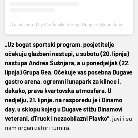
A post shared by Gradanska udruga Dugave (@danidugava_gud_)
„Uz bogat sportski program, posjetitelje
očekuju glazbeni nastupi, u subotu (20. lipnja)
nastupa Andrea Šušnjara, a u ponedjeljak (22.
lipnja) Grupa Gea. Očekuje vas posebna Dugave
gastro arena, ogromni lunapark za klince i,
dakako, prava kvartovska atmosfera. U
nedjelju, 21. lipnja, na rasporedu je i Dinamo
day, u sklopu kojeg u Dugave stižu Dinamovi
veterani, dTruck i nezaobilazni Plavko”,
javili su
nam organizatori turnira.