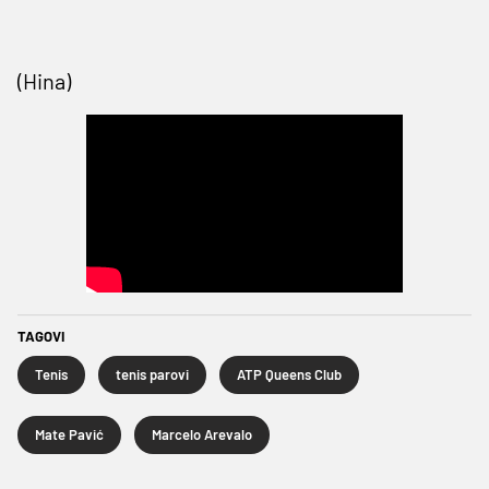
(Hina)
TAGOVI
Tenis
tenis parovi
ATP Queens Club
Mate Pavić
Marcelo Arevalo