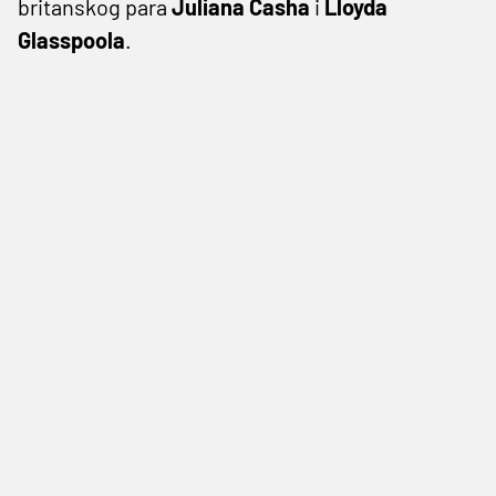
britanskog para
Juliana Casha
i
Lloyda
Glasspoola
.