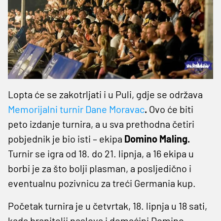
Lopta će se zakotrljati i u Puli, gdje se održava
Memorijalni turnir Dane Moravac
.
Ovo će biti
peto izdanje turnira, a u sva prethodna četiri
pobjednik je bio isti – ekipa
Domino Maling.
Turnir se igra od 18. do 21. lipnja, a 16 ekipa u
borbi je za što bolji plasman, a posljedično i
eventualnu pozivnicu za treći Germania kup.
Početak turnira je u četvrtak, 18. lipnja u 18 sati,
kada branitelji naslova i domaćini Domino