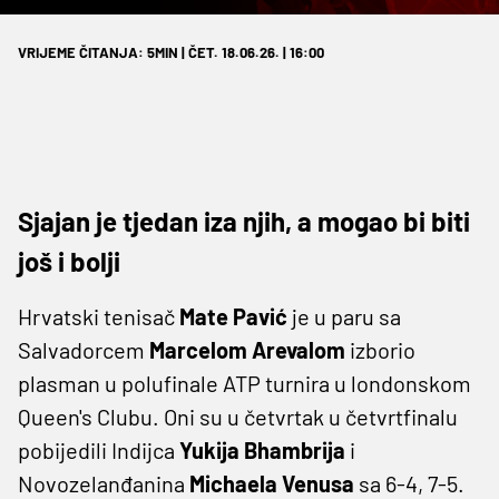
VRIJEME ČITANJA: 5MIN | ČET. 18.06.26. | 16:00
Sjajan je tjedan iza njih, a mogao bi biti
još i bolji
Hrvatski tenisač
Mate Pavić
je u paru sa
Salvadorcem
Marcelom Arevalom
izborio
plasman u polufinale ATP turnira u londonskom
Queen's Clubu. Oni su u četvrtak u četvrtfinalu
pobijedili Indijca
Yukija Bhambrija
i
Novozelanđanina
Michaela Venusa
sa 6-4, 7-5.