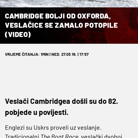
CAMBRIDGE BOLJI OD OXFORDA,
VESLAČICE SE ZAMALO POTOPILE
(VIDEO)
VRIJEME ČITANJA: 1MIN | NED. 27.03.16. | 17:57
Veslači Cambridgea došli su do 82.
pobjede u povijesti.
Englezi su Uskrs proveli uz veslanje.
Tradicionalni
The Boat Race
, veslački dvoboj