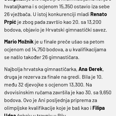
hvataljkama i s ocjenom 15,350 ostavio iza sebe
26 vježbača. U istoj konkurenciji mladi
Renato
Prpić
je zbog pada završio kao 20. sa 13,200
bodova, objavio je Hrvatski gimnastički savez.
Mario Možnik
je u finale preče ušao sa petom
ocjenom od 14,750 bodova, a u kvalifikacijama
se našlo također 26 gimnastičara.
Najbolja hrvatska gimnastičarka,
Ana Đerek
,
druga je rezerva za finale na gredi. Bila je 10.
među 32 djevojke s ocjenom 13,300. Na
dvovisinskim ručama završila je kao 30. sa 9,650
bodova. Ovo je Ani posljednja priprema za
olimpijske kvalifikacije koje je baš kao i
Filipa
Udea
čekaju u travnju u Riju.