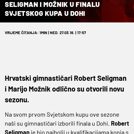
SELIGMAN I MOŽNIK U FINALU
SVJETSKOG KUPA U DOHI
VRIJEME ČITANJA: 1MIN | NED. 27.03.16. | 17:57
Hrvatski gimnastičari Robert Seligman
i Marijo Možnik odlično su otvorili novu
sezonu.
Na svom prvom Svjetskom kupu ove sezone
naši su gimnastičari izborili finala u Dohi.
Robert
Seligman
je bio najbolji u kvalifikacijama konja s