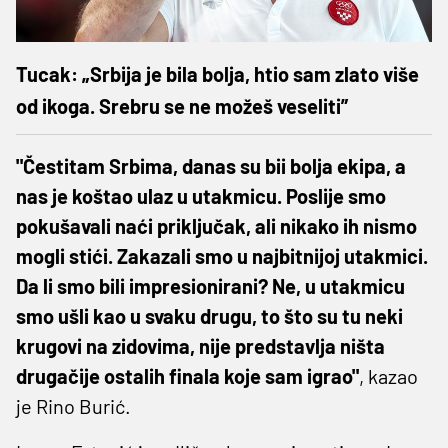
Tucak: „Srbija je bila bolja, htio sam zlato više
od ikoga. Srebru se ne možeš veseliti”
"Čestitam Srbima, danas su bii bolja ekipa, a
nas je koštao ulaz u utakmicu. Poslije smo
pokušavali naći priključak, ali nikako ih nismo
mogli stići. Zakazali smo u najbitnijoj utakmici.
Da li smo bili impresionirani? Ne, u utakmicu
smo ušli kao u svaku drugu, to što su tu neki
krugovi na zidovima, nije predstavlja ništa
drugačije ostalih finala koje sam igrao"
, kazao
je Rino Burić.