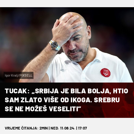
Igor Kralj/PIXSELL
TUCAK: „SRBIJA JE BILA BOLJA, HTIO
SAM ZLATO VIŠE OD IKOGA. SREBRU
SE NE MOŽEŠ VESELITI”
VRIJEME ČITANJA: 2MIN | NED. 11.08.24. | 17:07