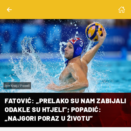
Igor Kralj / Pixsell
FATOVIĆ: „PRELAKO SU NAM ZABIJALI
ODAKLE SU HTJELI”; POPADIĆ:
„NAJGORI PORAZ U ŽIVOTU”