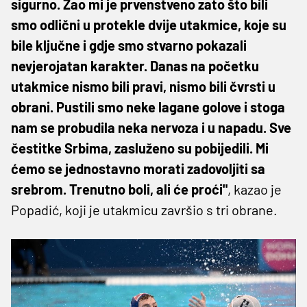
sigurno. Žao mi je prvenstveno zato što bili
smo odlični u protekle dvije utakmice, koje su
bile ključne i gdje smo stvarno pokazali
nevjerojatan karakter. Danas na početku
utakmice nismo bili pravi, nismo bili čvrsti u
obrani. Pustili smo neke lagane golove i stoga
nam se probudila neka nervoza i u napadu. Sve
čestitke Srbima, zasluženo su pobijedili. Mi
ćemo se jednostavno morati zadovoljiti sa
srebrom. Trenutno boli, ali će proći"
, kazao je
Popadić, koji je utakmicu završio s tri obrane.