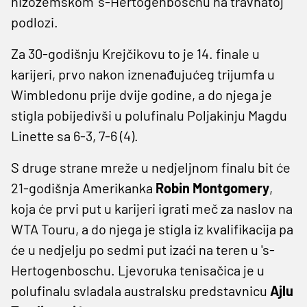
nizozemskom 's-Hertogenboschu na travnatoj
podlozi.
Za 30-godišnju Krejčikovu to je 14. finale u
karijeri, prvo nakon iznenađujućeg trijumfa u
Wimbledonu prije dvije godine, a do njega je
stigla pobijedivši u polufinalu Poljakinju Magdu
Linette sa 6-3, 7-6 (4).
S druge strane mreže u nedjeljnom finalu bit će
21-godišnja Amerikanka
Robin Montgomery
,
koja će prvi put u karijeri igrati meč za naslov na
WTA Touru, a do njega je stigla iz kvalifikacija pa
će u nedjelju po sedmi put izaći na teren u 's-
Hertogenboschu. Ljevoruka tenisačica je u
polufinalu svladala australsku predstavnicu
Ajlu