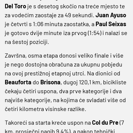
Del Toro
je s desetog skočio na treće mjesto te
za vodećim zaostaje za 49 sekundi.
Juan Ayuso
je četvrti s 1:06 minuta zaostatka, a
Paul Seixas
je gotovo dvije minute iza prvog (1:54) i nalazi se
na šestoj poziciji.
Završna, osma etapa donosi veliko finale i više
je nego dostojna obračuna za ukupnu pobjedu
na ovoj prestižnoj etapnoj utrci. Na dionici od
Beauforta
do
Brisona
, dugoj 120,1 km, bicikliste
čekaju četiri uspona, dva prve kategorije i dva
najviše kategorije, na kojima će svladati više od
četiri kilometra visinske razlike.
Takoreći sa starta kreće uspon na
Col du Pre
(7
km, prosječni nagib 9,4%), a nakon tehnički