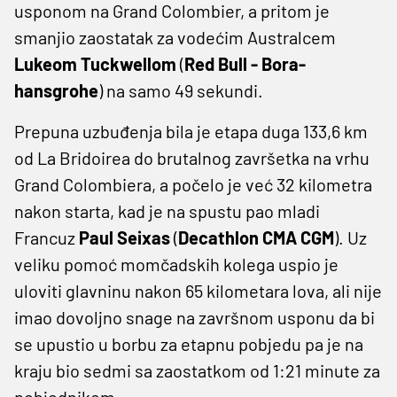
usponom na Grand Colombier, a pritom je
smanjio zaostatak za vodećim Australcem
Lukeom Tuckwellom
(
Red Bull - Bora-
hansgrohe
) na samo 49 sekundi.
Prepuna uzbuđenja bila je etapa duga 133,6 km
od La Bridoirea do brutalnog završetka na vrhu
Grand Colombiera, a počelo je već 32 kilometra
nakon starta, kad je na spustu pao mladi
Francuz
Paul Seixas
(
Decathlon CMA CGM
). Uz
veliku pomoć momčadskih kolega uspio je
uloviti glavninu nakon 65 kilometara lova, ali nije
imao dovoljno snage na završnom usponu da bi
se upustio u borbu za etapnu pobjedu pa je na
kraju bio sedmi sa zaostatkom od 1:21 minute za
pobjednikom.