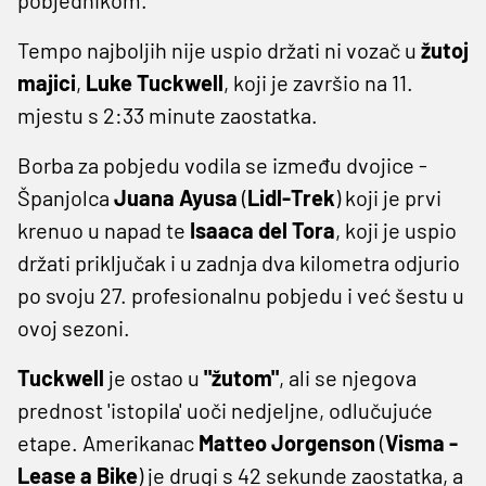
Tempo najboljih nije uspio držati ni vozač u
žutoj
majici
,
Luke Tuckwell
, koji je završio na 11.
mjestu s 2:33 minute zaostatka.
Borba za pobjedu vodila se između dvojice -
Španjolca
Juana Ayusa
(
Lidl-Trek
) koji je prvi
krenuo u napad te
Isaaca del Tora
, koji je uspio
držati priključak i u zadnja dva kilometra odjurio
po svoju 27. profesionalnu pobjedu i već šestu u
ovoj sezoni.
Tuckwell
je ostao u
"žutom"
, ali se njegova
prednost 'istopila' uoči nedjeljne, odlučujuće
etape. Amerikanac
Matteo Jorgenson
(
Visma -
Lease a Bike
) je drugi s 42 sekunde zaostatka, a