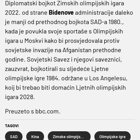
Diplomatski bojkot Zimskih olimpijskih igara
2022. od strane
Bidenove
administracije daleko
je manji od prethodnog bojkota SAD-a 1980.,
kada je povukla svoje sportaše s Olimpijskih
igara u Moskvi kako bi prosvjedovala protiv
sovjetske invazije na Afganistan prethodne
godine. Sovjetski Savez i njegovi saveznici,
zauzvrat, bojkotirali su sljedeće Ljetne
olimpijske igre 1984. održane u Los Angelesu,
koij bi trebao biti domaćin Ljetnih olimpijskih
igara 2028.
Preuzeto s bbc.com.
TAGOVI
SAD
Kina
Zimske olimpijske igre
Olimpijske igre