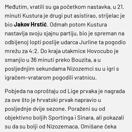
Međutim, vratili su ga početkom nastavka, u 21.
minuti Kustura je drugi put asistirao, strijelac je
bio
Jakov Hrstić
. Odmah potom Kustura
nastavlja svoju sjajnu partiju, bio je spreman na
odbijenoj lopti poslije udarca Jurline ta pogodio
mrežu za 4:2. Do kraja utakmice Hovocubo je
smanjio u 36 minuti preko Bouzita, a u
posljednjim sekundama Nizozemci su u igri s
igračem-vratarom pogodili vratnicu.
Pobjeda na oproštaju od Lige prvaka je nagrada
za sve što je hrvatski prvak napravio u
posljednje dvije sezone. Poraženi su od
objektivno boljih Sportinga i Sinara, ali pokazali
su da su bolji od Nizozemaca. Omišane čeka