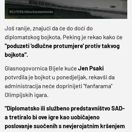
REUTERS/Alkis Konstantinidis
Još ranije, znajući da će do doći do
diplomatskog bojkota, Peking je rekao kako će
"poduzeti 'odlučne protumjere' protiv takvog
bojkota".
Glasnogovornica Bijele kuće
Jen Psaki
potvrdila je bojkot u ponedjeljak, rekavši da
administracija neće doprinijeti "fanfarama"
Olimpijskih igara.
"Diplomatsko ili službeno predstavništvo SAD-
a tretiralo bi ove igre kao uobičajeno
poslovanje suočenih s nevjerojatnim kršenjem