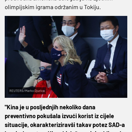
olimpijskim igrama održanim u Tokiju.
REUTERS/Marko Djurica
"Kina je u posljednjih nekoliko dana
preventivno pokušala izvući korist iz cijele
situacije, okarakteriziravši takav potez SAD-a