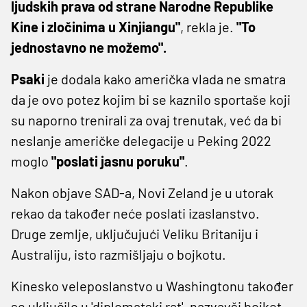
ljudskih prava od strane Narodne Republike
Kine i zločinima u Xinjiangu"
, rekla je.
"To
jednostavno ne možemo".
Psaki
je dodala kako američka vlada ne smatra
da je ovo potez kojim bi se kaznilo sportaše koji
su naporno trenirali za ovaj trenutak, već da bi
neslanje američke delegacije u Peking 2022
moglo
"poslati jasnu poruku"
.
Nakon objave SAD-a, Novi Zeland je u utorak
rekao da također neće poslati izaslanstvo.
Druge zemlje, uključujući Veliku Britaniju i
Australiju, isto razmišljaju o bojkotu.
Kinesko veleposlanstvo u Washingtonu također
se uključilo u 'diplomatski rat', nazvavši bojkot