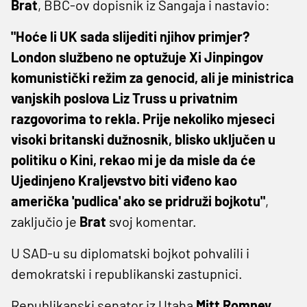
Brat
, BBC-ov dopisnik iz Šangaja i nastavio:
"Hoće li UK sada slijediti njihov primjer?
London službeno ne optužuje Xi Jinpingov
komunistički režim za genocid, ali je ministrica
vanjskih poslova Liz Truss u privatnim
razgovorima to rekla. Prije nekoliko mjeseci
visoki britanski dužnosnik, blisko uključen u
politiku o Kini, rekao mi je da misle da će
Ujedinjeno Kraljevstvo biti viđeno kao
američka 'pudlica' ako se pridruži bojkotu"
,
zaključio je
Brat
svoj komentar.
U SAD-u su diplomatski bojkot pohvalili i
demokratski i republikanski zastupnici.
Republikanski senator iz Utaha
Mitt Romney