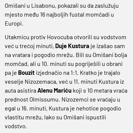
Omišani u Lisabonu, pokazali su da zaslužuju
mjesto među 16 najboljih fustal momčadi u
Europi.
Utakmicu protiv Hovocuba otvorili su vodstvom
već u trećoj minuti,
Duje Kustura
je izašao sam
na vratara i pogodio mrežu. Bili su Omišani bolja
momčad, ali u 10. minuti su pogriješili u obrani
pa je
Bouzit
izjednačio na 1:1. Kratko je trajalo
veselje Nizozemaca, već u 11. minuti Kustura iz
auta asistira
Alenu Mariću
koji s 10 metara vraća
prednost Olmissumu. Nizozemci se vraćaju u
egal u 16. minuti, Kustura je nehotice pogodio
vlastitu mrežu, lako su Omišani ispustili
vodstvo.