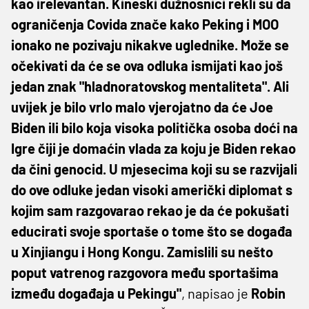
kao irelevantan. Kineski dužnosnici rekli su da
ograničenja Covida znače kako Peking i MOO
ionako ne pozivaju nikakve uglednike. Može se
očekivati ​​da će se ova odluka ismijati kao još
jedan znak "hladnoratovskog mentaliteta". Ali
uvijek je bilo vrlo malo vjerojatno da će Joe
Biden ili bilo koja visoka politička osoba doći na
Igre čiji je domaćin vlada za koju je Biden rekao
da čini genocid. U mjesecima koji su se razvijali
do ove odluke jedan visoki američki diplomat s
kojim sam razgovarao rekao je da će pokušati
educirati svoje sportaše o tome što se događa
u Xinjiangu i Hong Kongu. Zamislili su nešto
poput vatrenog razgovora među sportašima
između događaja u Pekingu"
, napisao je
Robin